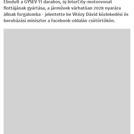
Elindult a GYSEV 11 darabos, új InterCity-motorvonat
flottájának gyártása, a járművek várhatóan 2028 nyarára
állnak forgalomba - jelentette be Vitézy Dávid közlekedési és
beruházási miniszter a Facebook-oldalán csütörtökön.