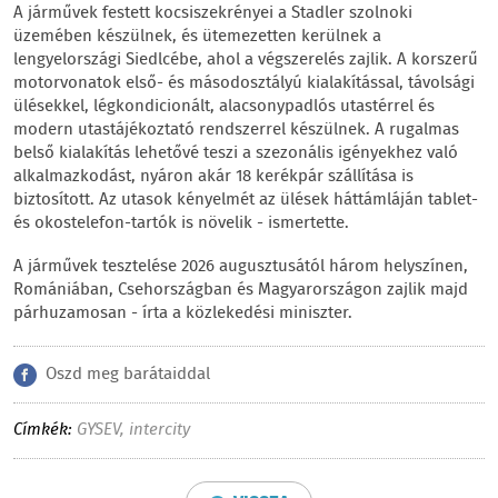
A járművek festett kocsiszekrényei a Stadler szolnoki
üzemében készülnek, és ütemezetten kerülnek a
lengyelországi Siedlcébe, ahol a végszerelés zajlik. A korszerű
motorvonatok első- és másodosztályú kialakítással, távolsági
ülésekkel, légkondicionált, alacsonypadlós utastérrel és
modern utastájékoztató rendszerrel készülnek. A rugalmas
belső kialakítás lehetővé teszi a szezonális igényekhez való
alkalmazkodást, nyáron akár 18 kerékpár szállítása is
biztosított. Az utasok kényelmét az ülések háttámláján tablet-
és okostelefon-tartók is növelik - ismertette.
A járművek tesztelése 2026 augusztusától három helyszínen,
Romániában, Csehországban és Magyarországon zajlik majd
párhuzamosan - írta a közlekedési miniszter.
Oszd meg barátaiddal
Címkék:
GYSEV
,
intercity