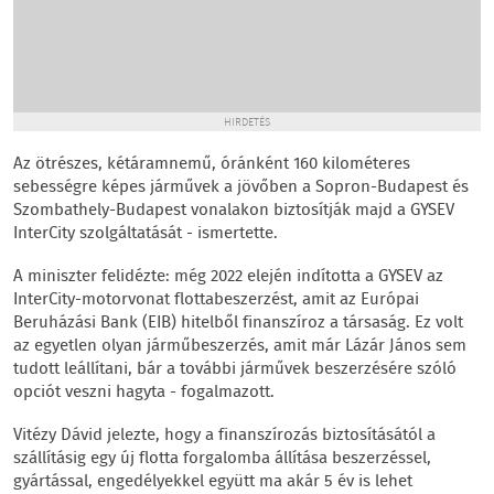
HIRDETÉS
Az ötrészes, kétáramnemű, óránként 160 kilométeres
sebességre képes járművek a jövőben a Sopron-Budapest és
Szombathely-Budapest vonalakon biztosítják majd a GYSEV
InterCity szolgáltatását - ismertette.
A miniszter felidézte: még 2022 elején indította a GYSEV az
InterCity-motorvonat flottabeszerzést, amit az Európai
Beruházási Bank (EIB) hitelből finanszíroz a társaság. Ez volt
az egyetlen olyan járműbeszerzés, amit már Lázár János sem
tudott leállítani, bár a további járművek beszerzésére szóló
opciót veszni hagyta - fogalmazott.
Vitézy Dávid jelezte, hogy a finanszírozás biztosításától a
szállításig egy új flotta forgalomba állítása beszerzéssel,
gyártással, engedélyekkel együtt ma akár 5 év is lehet