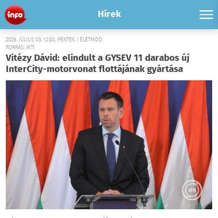
Hírek
2026. JÚLIUS 03. 12:00, PÉNTEK | ÉLETMÓD
FORRÁS: MTI
Vitézy Dávid: elindult a GYSEV 11 darabos új
InterCity-motorvonat flottájának gyártása