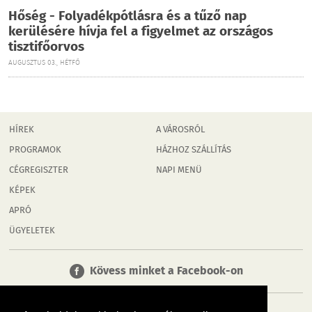
Hőség - Folyadékpótlásra és a tűző nap
kerülésére hívja fel a figyelmet az országos
tisztifőorvos
AUGUSZTUS 03., HÉTFŐ
HÍREK
A VÁROSRÓL
PROGRAMOK
HÁZHOZ SZÁLLÍTÁS
CÉGREGISZTER
NAPI MENÜ
KÉPEK
APRÓ
ÜGYELETEK
Kövess minket a Facebook-on