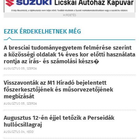
HIRDETÉS
EZEK ÉRDEKELHETNEK MÉG
A bresciai tudományegyetem felmérése szerint
a közösségi oldalak 14 éves kor előtti használata
rontja az írás- és számolási készs�
AUGUSZTUS 05., SZERDA
Visszavonták az M1 Híradó bejelentett
főszerkesztőjének és műsorvezetőjének
megbízását
AUGUSZTUS 05., SZERDA
Augusztus 12-én éjjel tetőzik a Perseidák
hullócsillagraj
AUGUSZTUS 04., KEDD