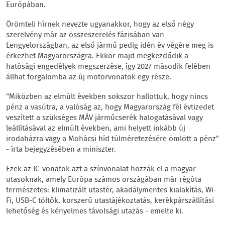
Európában.
Örömteli hírnek nevezte ugyanakkor, hogy az első négy
szerelvény már az összeszerelés fázisában van
Lengyelországban, az első jármű pedig idén év végére meg is
érkezhet Magyarországra. Ekkor majd megkezdődik a
hatósági engedélyek megszerzése, így 2027 második felében
állhat forgalomba az új motorvonatok egy része.
"Miközben az elmúlt években sokszor hallottuk, hogy nincs
pénz a vasútra, a valóság az, hogy Magyarország fél évtizedet
veszített a szükséges MÁV járműcserék halogatásával vagy
leállításával az elmúlt években, ami helyett inkább új
irodaházra vagy a Mohácsi híd túlméretezésére ömlött a pénz"
- írta bejegyzésében a miniszter.
Ezek az IC-vonatok azt a színvonalat hozzák el a magyar
utasoknak, amely Európa számos országában már régóta
természetes: klimatizált utastér, akadálymentes kialakítás, Wi-
Fi, USB-C töltők, korszerű utastájékoztatás, kerékpárszállítási
lehetőség és kényelmes távolsági utazás - emelte ki.