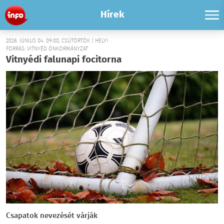
Hírek
2026. JÚNIUS 04. 09:00, CSÜTÖRTÖK | HELYI
FORRÁS: VITNYÉD ÖNKORMÁNYZAT
Vitnyédi falunapi focitorna
Csapatok nevezését várják