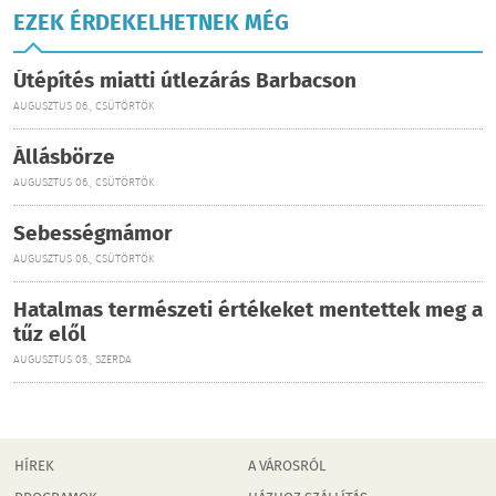
EZEK ÉRDEKELHETNEK MÉG
Útépítés miatti útlezárás Barbacson
AUGUSZTUS 06., CSÜTÖRTÖK
Állásbörze
AUGUSZTUS 06., CSÜTÖRTÖK
Sebességmámor
AUGUSZTUS 06., CSÜTÖRTÖK
Hatalmas természeti értékeket mentettek meg a
tűz elől
AUGUSZTUS 05., SZERDA
HÍREK
A VÁROSRÓL