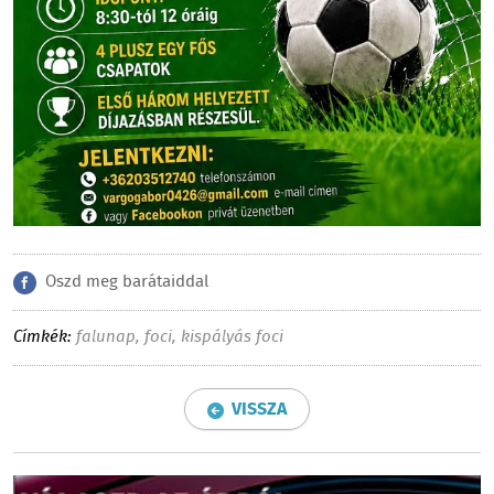
Oszd meg barátaiddal
Címkék:
falunap
,
foci
,
kispályás foci
VISSZA