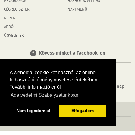
PROGRAMOK
HÁZHOZ SZÁLLÍTÁS
CÉGREGISZTER
NAPI MENÜ
KÉPEK
APRÓ
ÜGYELETEK
Kövess minket a Facebook-on
A weboldal cookie-kat használ az online
felhasználói élmény növelése érdekében.
Tudj meg többet városodról! Hírek, programok, képek, napi
További információ erről
menü, cégek…. és minden, ami Rábaköz
Adatvédelmi Szabályzatunkban
MÉDIAAJÁNLÓ
ADATVÉDELEM
IMPRESSZUM
RÓLUNK
ÁSZF
Nem fogadom el
Elfogadom
Copyright InfoVárosok. Minden jog fenntartva. | Web design & arculat by
Voov