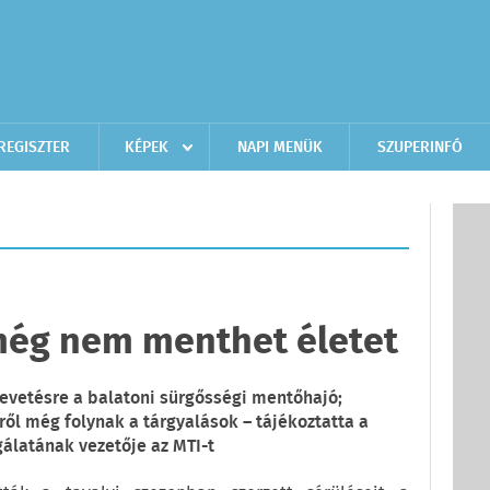
REGISZTER
KÉPEK
NAPI MENÜK
SZUPERINFÓ
 még nem menthet életet
bevetésre a balatoni sürgősségi mentőhajó;
ől még folynak a tárgyalások – tájékoztatta a
álatának vezetője az MTI-t