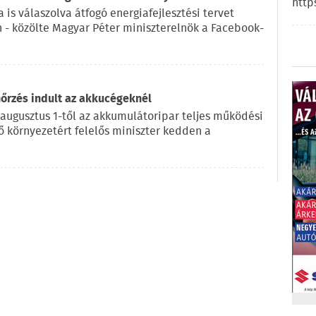
http
 is válaszolva átfogó energiafejlesztési tervet
n - közölte Magyar Péter miniszterelnök a Facebook-
nőrzés indult az akkucégeknél
 augusztus 1-től az akkumulátoripar teljes működési
lő környezetért felelős miniszter kedden a