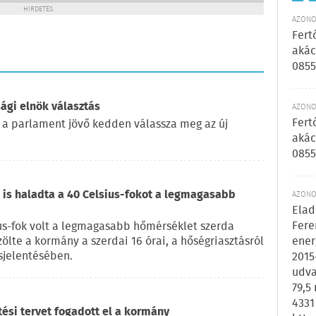
HIRDETÉS
AZONOS
Fert
akác
0855
ági elnök választás
AZONOS
Fert
 a parlament jövő kedden válassza meg az új
akác
0855
is haladta a 40 Celsius-fokot a legmagasabb
AZONOS
Elad
Fere
us-fok volt a legmagasabb hőmérséklet szerda
zölte a kormány a szerdai 16 órai, a hőségriasztásról
ener
sjelentésében.
2015
udva
79,5
4331
tési tervet fogadott el a kormány