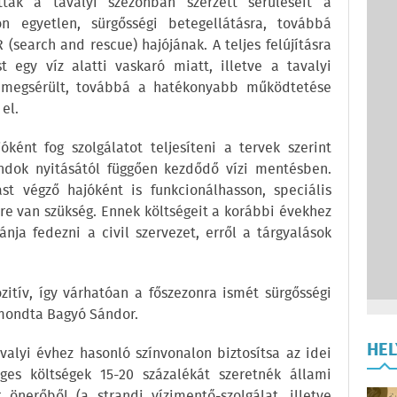
ták a tavalyi szezonban szerzett sérüléseit a
n egyetlen, sürgősségi betegellátásra, továbbá
(search and rescue) hajójának. A teljes felújításra
t egy víz alatti vaskaró miatt, illetve a tavalyi
n megsérült, továbbá a hatékonyabb működtetése
el.
ként fog szolgálatot teljesíteni a tervek szerint
andok nyitásától függően kezdődő vízi mentésben.
st végző hajóként is funkcionálhasson, speciális
re van szükség. Ennek költségeit a korábbi évekhez
nja fedezni a civil szervezet, erről a tárgyalások
zitív, így várhatóan a főszezonra ismét sürgősségi
mondta Bagyó Sándor.
HE
valyi évhez hasonló színvonalon biztosítsa az idei
ges költségek 15-20 százalékát szeretnék állami
önerőből (a strandi vízimentő-szolgálat, illetve