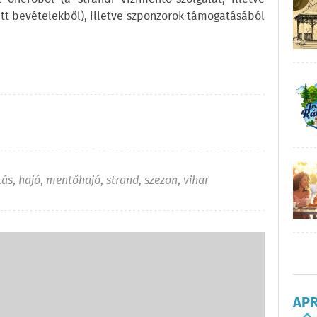
tt bevételekből), illetve szponzorok támogatásából
tás
,
hajó
,
mentőhajó
,
strand
,
szezon
,
vihar
AP