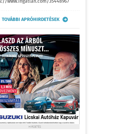
s://www.ingatlan.com/35448967
TOVÁBBI APRÓHIRDETÉSEK
HIRDETÉS