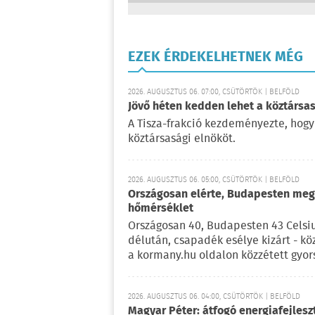
EZEK ÉRDEKELHETNEK MÉG
2026. AUGUSZTUS 06. 07:00, CSÜTÖRTÖK | BELFÖLD
Jövő héten kedden lehet a köztársas
A Tisza-frakció kezdeményezte, hogy
köztársasági elnököt.
2026. AUGUSZTUS 06. 05:00, CSÜTÖRTÖK | BELFÖLD
Országosan elérte, Budapesten meg 
hőmérséklet
Országosan 40, Budapesten 43 Celsi
délután, csapadék esélye kizárt - kö
a kormany.hu oldalon közzétett gyor
2026. AUGUSZTUS 06. 04:00, CSÜTÖRTÖK | BELFÖLD
Magyar Péter: átfogó energiafejlesz