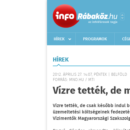
HÍREK
PROGRAMOK
CÉG
HÍREK
2012. ÁPRILIS 27. 14:07, PÉNTEK | BELFÖLD
FORRÁS: MNO.HU / MTI
Vízre tették, de
Vízre tették, de csak később indul 
üzemeltetési költségeinek fedezetér
Vízimentők Magyarországi Szakszolg