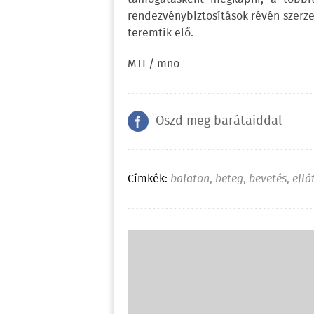
rendezvénybiztosítások révén szerze
teremtik elő.
MTI / mno
Oszd meg barátaiddal
Címkék:
balaton
,
beteg
,
bevetés
,
ellá