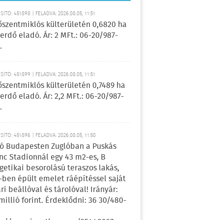
ÍTÓ: 451898 | FELADVA: 2026.08.05, 11:51
őszentmiklós külterületén 0,6820 ha
erdő eladó. Ár: 2 MFt.: 06-20/987-
.
ÍTÓ: 451899 | FELADVA: 2026.08.05, 11:51
őszentmiklós külterületén 0,7489 ha
erdő eladó. Ár: 2,2 MFt.: 06-20/987-
.
ÍTÓ: 451896 | FELADVA: 2026.08.05, 11:50
ó Budapesten Zuglóban a Puskás
nc Stadionnál egy 43 m2-es, B
getikai besorolású teraszos lakás,
-ben épült emelet ráépítéssel saját
ri beállóval és tárolóval! Irányár:
 millió forint. Érdeklődni: 36 30/480-