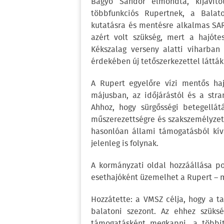
Bagyó Sándor elmondta, kijavítot
többfunkciós Rupertnek, a Balato
kutatásra és mentésre alkalmas SAR 
azért volt szükség, mert a hajótes
Kékszalag verseny alatti viharba
érdekében új tetőszerkezettel látták 
A Rupert egyelőre vízi mentős hajó
májusban, az időjárástól és a str
Ahhoz, hogy sürgősségi betegellátá
műszerezettségre és szakszemélyzet
hasonlóan állami támogatásból kívá
jelenleg is folynak.
A kormányzati oldal hozzáállása po
esethajóként üzemelhet a Rupert – 
Hozzátette: a VMSZ célja, hogy a ta
balatoni szezont. Az ehhez szüksé
támogatásként megkapni, a többit 