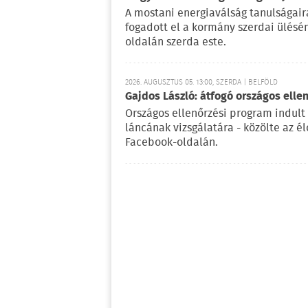
A mostani energiaválság tanulságaira
fogadott el a kormány szerdai ülésé
oldalán szerda este.
2026. AUGUSZTUS 05. 13:00, SZERDA | BELFÖLD
Gajdos László: átfogó országos elle
Országos ellenőrzési program indult
láncának vizsgálatára - közölte az é
Facebook-oldalán.