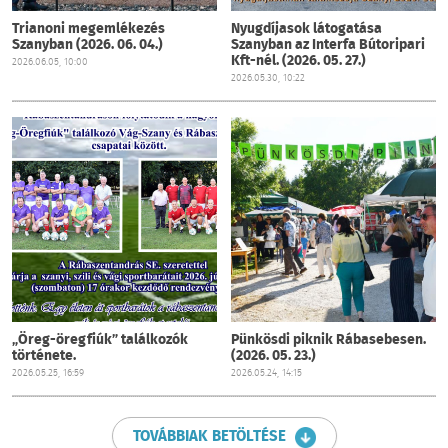
Trianoni megemlékezés
Nyugdíjasok látogatása
Szanyban (2026. 06. 04.)
Szanyban az Interfa Bútoripari
Kft-nél. (2026. 05. 27.)
2026.06.05, 10:00
2026.05.30, 10:22
„Öreg-öregfiúk” találkozók
Pünkösdi piknik Rábasebesen.
története.
(2026. 05. 23.)
2026.05.25, 16:59
2026.05.24, 14:15
TOVÁBBIAK BETÖLTÉSE