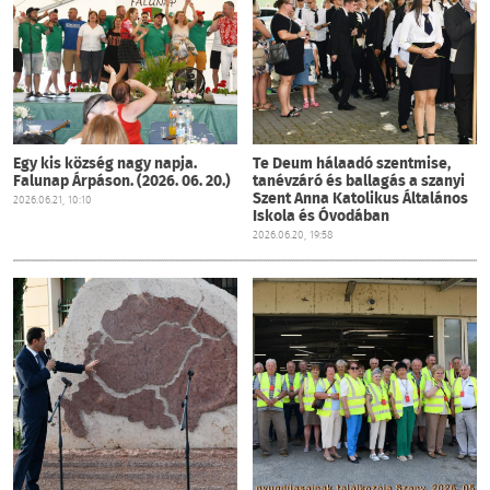
Egy kis község nagy napja.
Te Deum hálaadó szentmise,
Falunap Árpáson. (2026. 06. 20.)
tanévzáró és ballagás a szanyi
Szent Anna Katolikus Általános
2026.06.21, 10:10
Iskola és Óvodában
2026.06.20, 19:58