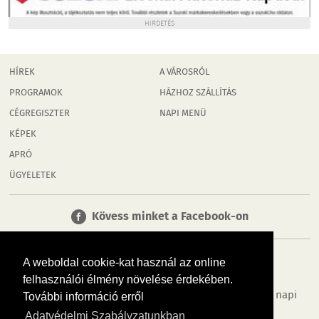
HIRDETÉS
HÍREK
A VÁROSRÓL
PROGRAMOK
HÁZHOZ SZÁLLÍTÁS
CÉGREGISZTER
NAPI MENÜ
KÉPEK
APRÓ
ÜGYELETEK
Kövess minket a Facebook-on
A weboldal cookie-kat használ az online
felhasználói élmény növelése érdekében.
Tudj meg többet városodról! Hírek, programok, képek, napi
További információ erről
menü, cégek…. és minden, ami Rábaköz
Adatvédelmi Szabályzatunkban