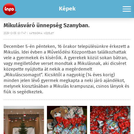
Képek
Mikulásváró ünnepség Szanyban.
2025-12-05 18:17:47 | KATEGÓRIA: KÖZÉLET
December 5-én pénteken, 16 órakor településünkre érkezett a
Mikulás. Idei évben a Művelődési Központban találkozhattak
vele a gyermekek és kísérőik. A gyerekek közül sokan bátran,
vagy megilletődve verset mondtak a Mikulásnak, aki dicséret
közepette nyújtotta át nekik a megérdemelt
„Mikuláscsomagot”. Kicsiktől a nagyokig (14 éves korig)
minden jelen lévő gyermek megkapta a neki járó ajándékot,
melynek kiosztásában a Mikulás krampuszai, csinos lányok és
fiúk is segédkeztek.