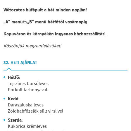
Változatos büfépult a hét minden napján!
„A” menü
és
„B” menü hétfőtől vasárnapig
Kapuváron és környékén ingyenes házhozszállítás!
Köszönjük megrendelésüket!
32. HETI AJÁNLAT
Hétfő
:
Tejszínes borsóleves
Pörkölt tarhonyával
Kedd
:
Daragaluska leves
Zöldbabfőzelék sült virslivel
Szerda
:
Kukorica krémleves