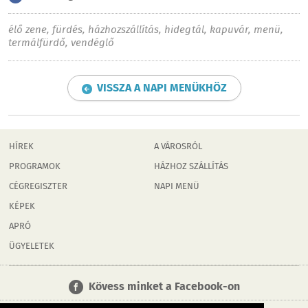
élő zene
,
fürdés
,
házhozszállítás
,
hidegtál
,
kapuvár
,
menü
,
termálfürdő
,
vendéglő
VISSZA A NAPI MENÜKHÖZ
HÍREK
A VÁROSRÓL
PROGRAMOK
HÁZHOZ SZÁLLÍTÁS
CÉGREGISZTER
NAPI MENÜ
KÉPEK
APRÓ
ÜGYELETEK
Kövess minket a Facebook-on