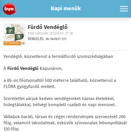
Napi menük
Fürdő Vendéglő
9330 KAPUVÁR, VESZKÉNYI ÚT 38.
RENDELÉS: 36-96/821-121
ÉTTERMEK
Vendéglő, közvetlenül a termálfürdő szomszédságában
A
Fürdő Vendéglő
Kapuváron,
a 85-ös főútvonaltól 500 méterre található, közvetlenül a
FLÓRA gyógyfürdő mellett.
Szeretettel várjuk kedves vendégeinket házias ételekkel,
hidegtálakkal, hétvégi komplett családi és napi menüvel.
Vállaljuk baráti, társas és céges rendezvények szervezését 200
főig, valamint lakodalmak, esküvők színvonalas lebonyolítását
120 főig.