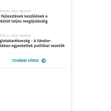
TUS 04., KEDD | BELFÖLD
 fejlesztések kezdődnek a
körút teljes megújulásáig
TUS 04., KEDD | BELFÖLD
giatakarékosság - A Sándor-
tában egyeztettek politikai vezetők
TOVÁBBI HÍREK