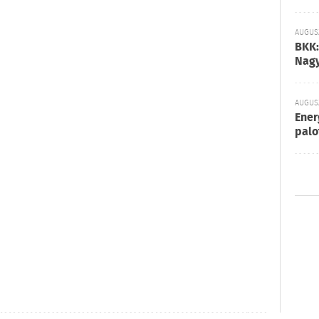
AUGUSZ
BKK:
Nagy
AUGUSZ
Ener
palo