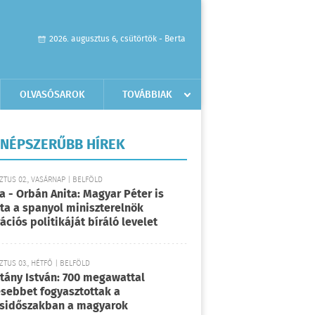
2026. augusztus 6, csütörtök - Berta
OLVASÓSAROK
TOVÁBBIAK
NÉPSZERŰBB HÍREK
TUS 02., VASÁRNAP | BELFÖLD
a - Orbán Anita: Magyar Péter is
rta a spanyol miniszterelnök
ációs politikáját bíráló levelet
TUS 03., HÉTFŐ | BELFÖLD
tány István: 700 megawattal
sebbet fogyasztottak a
sidőszakban a magyarok