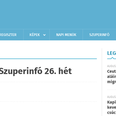
REGISZTER
KÉPEK
NAPI MENÜK
SZUPERINFÓ
LEG
AUGUSZ
zuperinfó 26. hét
Ceut
aláí
migr
AUGUSZ
Kapi
keve
csúc