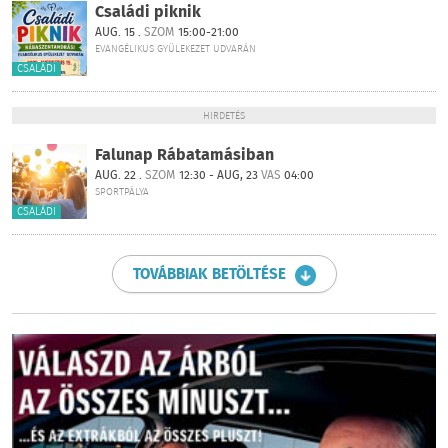
Családi piknik
AUG. 15 .
SZOM
15:00-21:00
EVANGÉLIKUS GYÜLEKEZET UDVARÁN
CSALÁDI
HIRDETÉS
Falunap Rábatamásiban
AUG. 22 .
SZOM
12:30 - AUG, 23
VAS
04:00
SPORTPÁLYA
CSALÁDI
TOVÁBBIAK BETÖLTÉSE