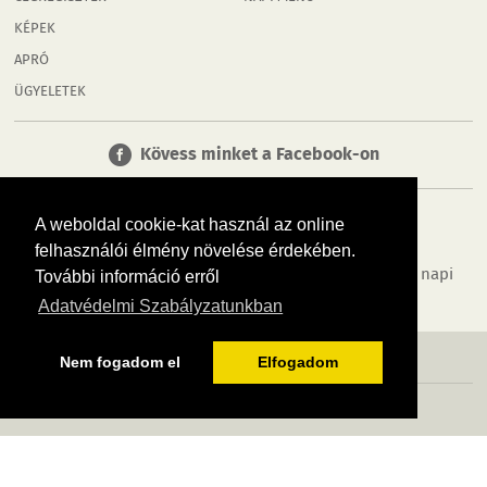
KÉPEK
APRÓ
ÜGYELETEK
Kövess minket a Facebook-on
A weboldal cookie-kat használ az online
felhasználói élmény növelése érdekében.
Tudj meg többet városodról! Hírek, programok, képek, napi
További információ erről
menü, cégek…. és minden, ami Rábaköz
Adatvédelmi Szabályzatunkban
MÉDIAAJÁNLÓ
ADATVÉDELEM
IMPRESSZUM
RÓLUNK
ÁSZF
Nem fogadom el
Elfogadom
Copyright InfoVárosok. Minden jog fenntartva. | Web design & arculat by
Voov