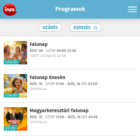
Programok
SZŰRÉS
KERESÉS
Falunap
AUG. 08 .
SZOM
09:00-21:00
FEDETT SZÍNPAD ÉS SÁTOR
CSALÁDI
Falunap Enesén
AUG. 15 .
SZOM
11:00 - AUG, 16
VAS
03:00
SPORTPÁLYA
CSALÁDI
Magyarkeresztúri falunap
AUG. 15 .
SZOM
13:00 - AUG, 16
VAS
04:00
SPORTPÁLYA
EGYÉB