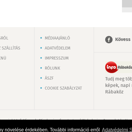
SRÓL
MÉDIAAJÁNLÓ
Kövess 
 SZÁLLÍTÁS
ADATVÉDELEM
ENÜ
IMPRESSZUM
RÓLUNK
ÁSZF
Tudj meg töb
képek, napi
COOKIE SZABÁLYZAT
Rábaköz
Copyright InfoVárosok. Minden jog fenntartva. | Web design & arculat by
Voo
ny növelése érdekében. További információ erről
Adatvédelmi 