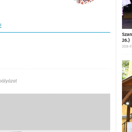
E
Szan
26.)
2026-07
pályázat