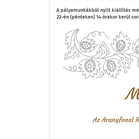
A pályamunkákból nyílt kiállítás m
22-én (pénteken) 14 órakor kerül s