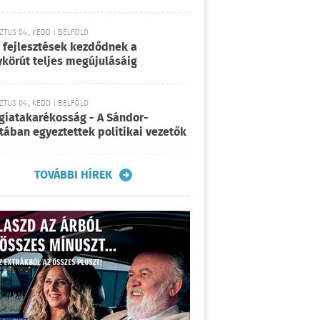
TUS 04., KEDD | BELFÖLD
 fejlesztések kezdődnek a
körút teljes megújulásáig
TUS 04., KEDD | BELFÖLD
giatakarékosság - A Sándor-
tában egyeztettek politikai vezetők
TOVÁBBI HÍREK