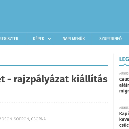
REGISZTER
KÉPEK
NAPI MENÜK
SZUPERINFÓ
LEG
AUGUSZ
t - rajzpályázat kiállítás
Ceut
aláí
migr
AUGUSZ
Kapi
-MOSON-SOPRON, CSORNA
keve
csúc