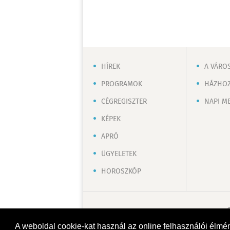
HÍREK
A VÁRO
PROGRAMOK
HÁZHOZ
CÉGREGISZTER
NAPI M
KÉPEK
APRÓ
ÜGYELETEK
HOROSZKÓP
A weboldal cookie-kat használ az online felhasználói élmé