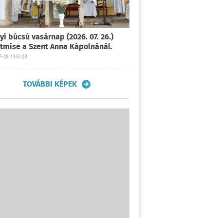
yi búcsú vasárnap (2026. 07. 26.)
tmise a Szent Anna Kápolnánál.
-26 13:51:28
TOVÁBBI KÉPEK