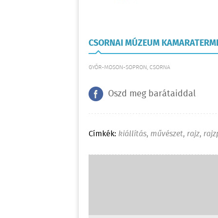
CSORNAI MÚZEUM KAMARATERM
GYŐR-MOSON-SOPRON, CSORNA
Oszd meg barátaiddal
Címkék:
kiállítás
,
művészet
,
rajz
,
rajz