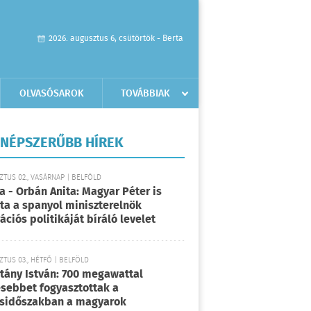
2026. augusztus 6, csütörtök - Berta
OLVASÓSAROK
TOVÁBBIAK
NÉPSZERŰBB HÍREK
TUS 02., VASÁRNAP | BELFÖLD
a - Orbán Anita: Magyar Péter is
rta a spanyol miniszterelnök
ációs politikáját bíráló levelet
TUS 03., HÉTFŐ | BELFÖLD
tány István: 700 megawattal
sebbet fogyasztottak a
sidőszakban a magyarok