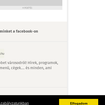
HIRDETÉS
minket a facebook-on
bet városodról! Hírek, programok,
 menü, cégek…. és minden, ami
v
Szabályzatunkban
Elfogadom