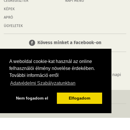
CÉGREGISZTER
NAPI MENÜ
KÉPEK
APRÓ
ÜGYELETEK
Kövess minket a Facebook-on
A weboldal cookie-kat használ az online
felhasználói élmény növelése érdekében.
Tudj meg többet városodról! Hírek, programok, képek, napi
További információ erről
menü, cégek…. és minden, ami Rábaköz
Adatvédelmi Szabályzatunkban
MÉDIAAJÁNLÓ
ADATVÉDELEM
IMPRESSZUM
RÓLUNK
ÁSZF
Nem fogadom el
Elfogadom
Copyright InfoVárosok. Minden jog fenntartva. | Web design & arculat by
Voov