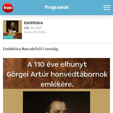
Programok
Emléktúra
JÚN. 11.
CSÜT
MARCALTŐ-CSORNA
EGYÉB
Emléktúta Marcaltőtől Csornáig.