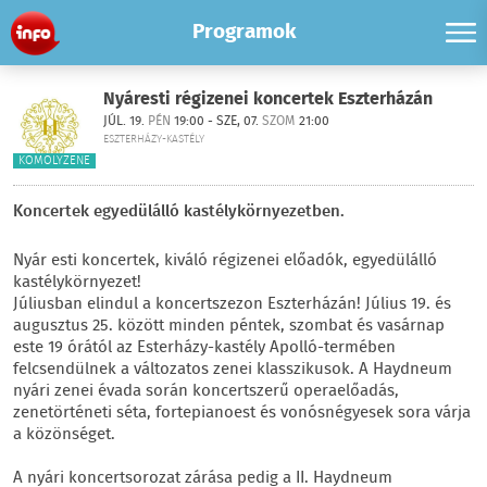
Programok
Nyáresti régizenei koncertek Eszterházán
JÚL. 19.
PÉN
19:00 - SZE, 07.
SZOM
21:00
ESZTERHÁZY-KASTÉLY
KOMOLYZENE
Koncertek egyedülálló kastélykörnyezetben.
Nyár esti koncertek, kiváló régizenei előadók, egyedülálló
kastélykörnyezet!
Júliusban elindul a koncertszezon Eszterházán! Július 19. és
augusztus 25. között minden péntek, szombat és vasárnap
este 19 órától az Esterházy-kastély Apolló-termében
felcsendülnek a változatos zenei klasszikusok. A Haydneum
nyári zenei évada során koncertszerű operaelőadás,
zenetörténeti séta, fortepianoest és vonósnégyesek sora várja
a közönséget.
A nyári koncertsorozat zárása pedig a II. Haydneum