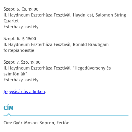
Szept. 5. Cs, 19:00
II. Haydneum Eszterháza Fesztivál, Haydn-est, Salomon String
Quartet
Esterházy-kastély
Szept. 6. P, 19:00
II. Haydneum Eszterháza Fesztivál, Ronald Brautigam
fortepianoestje
Szept. 7. Szo, 19:00
II. Haydneum Eszterháza Fesztivál, "Hegedűverseny és
szimfóniák"
Esterházy-kastély
Jegyvásárlás a linken
.
CÍM
Cím: Győr-Moson-Sopron, Fertőd