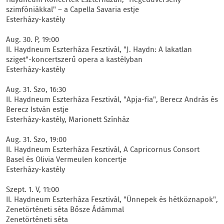
Haydneum Koncertek Eszterházán, "Hegedűverseny
szimfóniákkal" – a Capella Savaria estje
Esterházy-kastély
Aug. 30. P, 19:00
II. Haydneum Eszterháza Fesztivál, "J. Haydn: A lakatlan
sziget"-koncertszerű opera a kastélyban
Esterházy-kastély
Aug. 31. Szo, 16:30
II. Haydneum Eszterháza Fesztivál, "Apja-fia", Berecz András és
Berecz István estje
Esterházy-kastély, Marionett Színház
Aug. 31. Szo, 19:00
II. Haydneum Eszterháza Fesztivál, A Capricornus Consort
Basel és Olivia Vermeulen koncertje
Esterházy-kastély
Szept. 1. V, 11:00
II. Haydneum Eszterháza Fesztivál, "Ünnepek és hétköznapok",
Zenetörténeti séta Bősze Ádámmal
Zenetörténeti séta