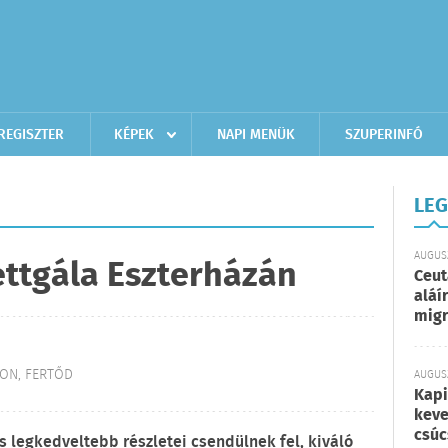
REGISZTER
KÉPEK
NAPI MENÜK
SZUPERINFÓ
LEG
AUGUSZ
ttgála Eszterházán
Ceut
aláí
migr
ON, FERTŐD
AUGUSZ
Kapi
keve
csúc
s legkedveltebb részletei csendülnek fel, kiváló