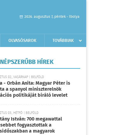
2026. augusztus 7, péntek - Ibolya
OLVASÓSAROK
TOVÁBBIAK
NÉPSZERŰBB HÍREK
TUS 02., VASÁRNAP | BELFÖLD
a - Orbán Anita: Magyar Péter is
rta a spanyol miniszterelnök
ációs politikáját bíráló levelet
TUS 03., HÉTFŐ | BELFÖLD
tány István: 700 megawattal
sebbet fogyasztottak a
sidőszakban a magyarok