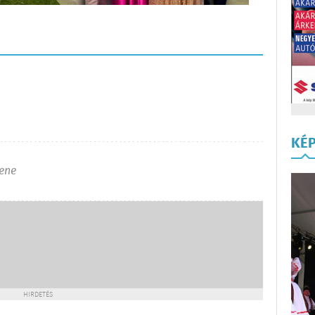
KÉ
ene
HIRDETÉS