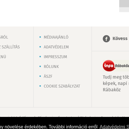
SRÓL
MÉDIAAJÁNLÓ
Kövess 
 SZÁLLÍTÁS
ADATVÉDELEM
ENÜ
IMPRESSZUM
RÓLUNK
ÁSZF
Tudj meg töb
képek, napi
COOKIE SZABÁLYZAT
Rábaköz
Copyright InfoVárosok. Minden jog fenntartva. | Web design & arculat by
Voo
ny növelése érdekében. További információ erről
Adatvédelmi 