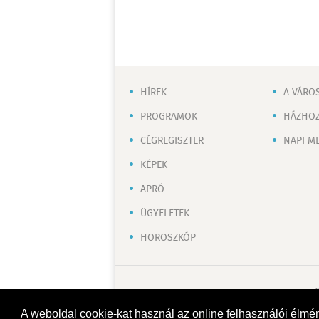
HÍREK
A VÁRO
PROGRAMOK
HÁZHOZ
CÉGREGISZTER
NAPI M
KÉPEK
APRÓ
ÜGYELETEK
HOROSZKÓP
A weboldal cookie-kat használ az online felhasználói élmé