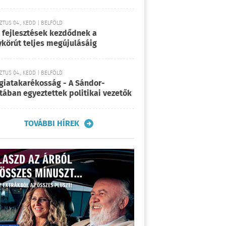
TUS 04., KEDD | BELFÖLD
 fejlesztések kezdődnek a
körút teljes megújulásáig
TUS 04., KEDD | BELFÖLD
giatakarékosság - A Sándor-
tában egyeztettek politikai vezetők
TOVÁBBI HÍREK