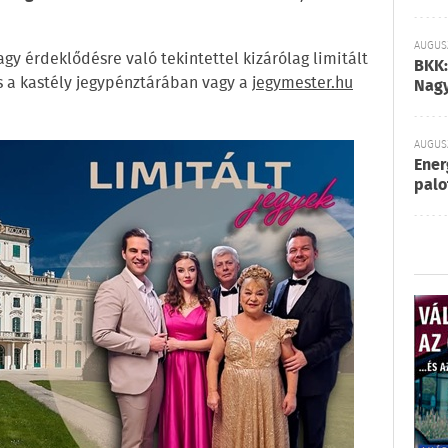
AUGUSZ
gy érdeklődésre való tekintettel kizárólag limitált
BKK:
s a kastély jegypénztárában vagy a
jegymester.hu
Nagy
AUGUSZ
Ener
palo