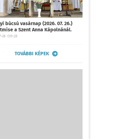
yi búcsú vasárnap (2026. 07. 26.)
tmise a Szent Anna Kápolnánál.
-26 13:51:28
TOVÁBBI KÉPEK