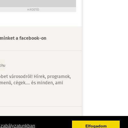
HIRDETÉS
minket a facebook-on
bet városodról! Hírek, programok,
 menü, cégek…. és minden, ami
v
Szabályzatunkban
Elfogadom