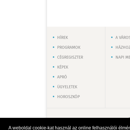
HÍREK
A VÁRO
PROGRAMOK
HÁZHOZ
CÉGREGISZTER
NAPI M
KÉPEK
APRÓ
ÜGYELETEK
HOROSZKÓP
A weboldal cookie-kat használ az online felhasználói élmé