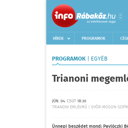
HÍREK
PROGRAMOK
CÉG
PROGRAMOK
| EGYÉB
Trianoni megeml
JÚN. 04.
CSÜT
18:30
TRIANONI EMLÉKMŰ | GYŐR-MOSON-SOPR
Ünnepi beszédet mond: Pavlóczki Bé