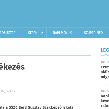
REGISZTER
KÉPEK
NAPI MENÜK
SZUPERINFÓ
LEG
AUGUSZ
ékezés
Ceut
aláí
migr
ON, SZANY
AUGUSZ
Kapi
keve
csúc
la a SSZC Berg Gusztáv Szakképző Iskola