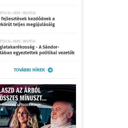
TUS 04., KEDD | BELFÖLD
 fejlesztések kezdődnek a
körút teljes megújulásáig
TUS 04., KEDD | BELFÖLD
giatakarékosság - A Sándor-
tában egyeztettek politikai vezetők
TOVÁBBI HÍREK