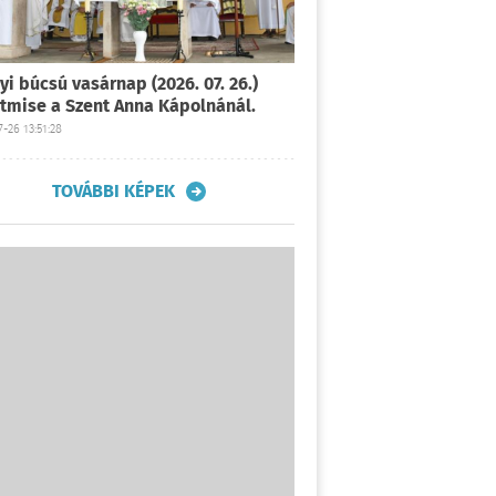
yi búcsú vasárnap (2026. 07. 26.)
tmise a Szent Anna Kápolnánál.
-26 13:51:28
TOVÁBBI KÉPEK