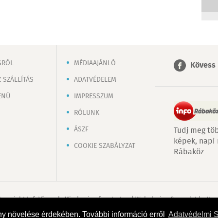
SRÓL
MÉDIAAJÁNLÓ
Kövess 
 SZÁLLÍTÁS
ADATVÉDELEM
ENÜ
IMPRESSZUM
RÓLUNK
ÁSZF
Tudj meg töb
képek, napi
COOKIE SZABÁLYZAT
Rábaköz
Copyright InfoVárosok. Minden jog fenntartva. | Web design & arculat by
Voo
ny növelése érdekében. További információ erről
Adatvédelmi 