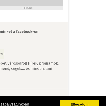
HIRDETÉS
minket a facebook-on
bet városodról! Hírek, programok,
 menü, cégek…. és minden, ami
v
Szabályzatunkban
Elfogadom