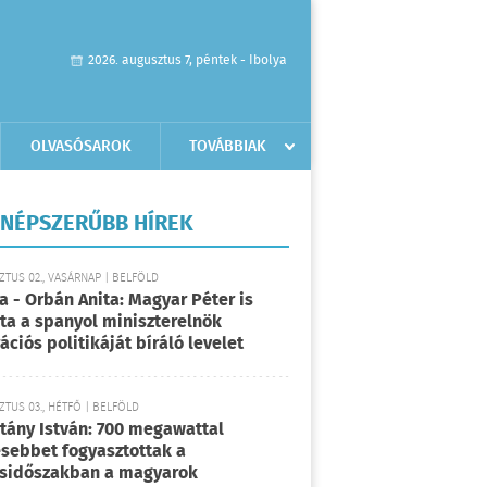
2026. augusztus 7, péntek - Ibolya
OLVASÓSAROK
TOVÁBBIAK
NÉPSZERŰBB HÍREK
TUS 02., VASÁRNAP | BELFÖLD
a - Orbán Anita: Magyar Péter is
rta a spanyol miniszterelnök
ációs politikáját bíráló levelet
TUS 03., HÉTFŐ | BELFÖLD
tány István: 700 megawattal
sebbet fogyasztottak a
sidőszakban a magyarok