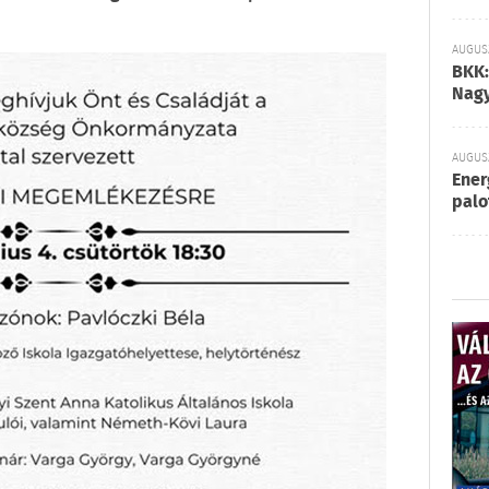
AUGUSZ
BKK:
Nagy
AUGUSZ
Ener
palo