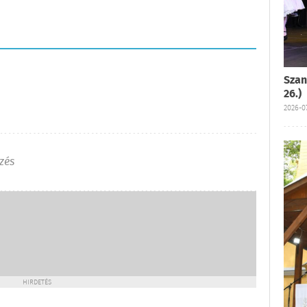
Szan
26.)
2026-07
zés
HIRDETÉS