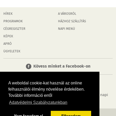
HÍREK
A VÁROSRÓL
PROGRAMOK
HÁZHOZ SZÁLLÍTÁS
CÉGREGISZTER
NAPI MENÜ
KÉPEK
APRÓ
ÜGYELETEK
Kövess minket a Facebook-on
A weboldal cookie-kat használ az online
felhasználói élmény növelése érdekében.
Tudj meg többet városodról! Hírek, programok, képek, napi
További információ erről
menü, cégek…. és minden, ami Rábaköz
Adatvédelmi Szabályzatunkban
MÉDIAAJÁNLÓ
ADATVÉDELEM
IMPRESSZUM
RÓLUNK
ÁSZF
Nem fogadom el
Elfogadom