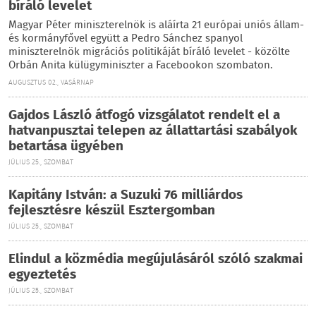
bíráló levelet
Magyar Péter miniszterelnök is aláírta 21 európai uniós állam-
és kormányfővel együtt a Pedro Sánchez spanyol
miniszterelnök migrációs politikáját bíráló levelet - közölte
Orbán Anita külügyminiszter a Facebookon szombaton.
AUGUSZTUS 02., VASÁRNAP
Gajdos László átfogó vizsgálatot rendelt el a
hatvanpusztai telepen az állattartási szabályok
betartása ügyében
JÚLIUS 25., SZOMBAT
Kapitány István: a Suzuki 76 milliárdos
fejlesztésre készül Esztergomban
JÚLIUS 25., SZOMBAT
Elindul a közmédia megújulásáról szóló szakmai
egyeztetés
JÚLIUS 25., SZOMBAT