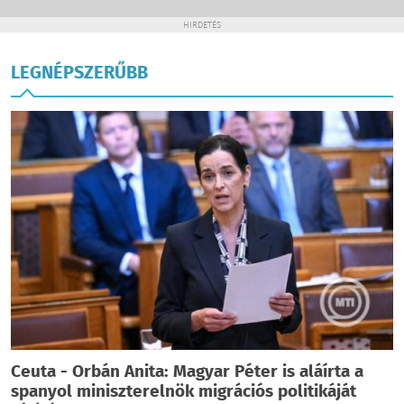
HIRDETÉS
LEGNÉPSZERŰBB
Ceuta - Orbán Anita: Magyar Péter is aláírta a
spanyol miniszterelnök migrációs politikáját