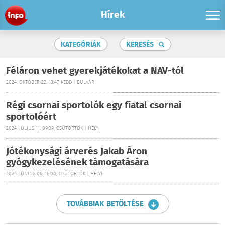
Hírek
KATEGÓRIÁK
KERESÉS
Féláron vehet gyerekjátékokat a NAV-tól
2024. OKTÓBER 22. 13:47, KEDD | BULVÁR
Régi csornai sportolók egy fiatal csornai
sportolóért
2024. JÚLIUS 11. 09:39, CSÜTÖRTÖK | HELYI
Jótékonysági árverés Jakab Áron
gyógykezelésének támogatására
2024. JÚNIUS 06. 16:00, CSÜTÖRTÖK | HELYI
TOVÁBBIAK BETÖLTÉSE