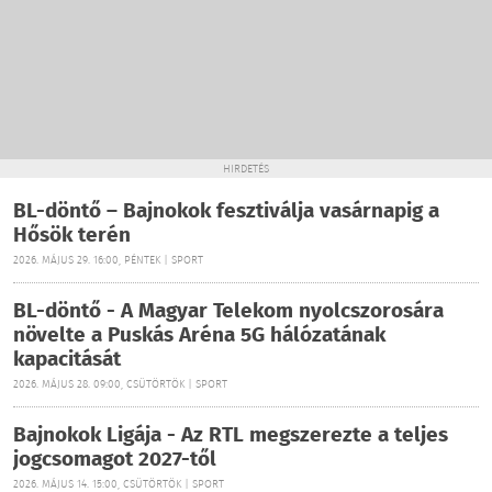
HIRDETÉS
BL-döntő – Bajnokok fesztiválja vasárnapig a
Hősök terén
2026. MÁJUS 29. 16:00, PÉNTEK | SPORT
BL-döntő - A Magyar Telekom nyolcszorosára
növelte a Puskás Aréna 5G hálózatának
kapacitását
2026. MÁJUS 28. 09:00, CSÜTÖRTÖK | SPORT
Bajnokok Ligája - Az RTL megszerezte a teljes
jogcsomagot 2027-től
2026. MÁJUS 14. 15:00, CSÜTÖRTÖK | SPORT