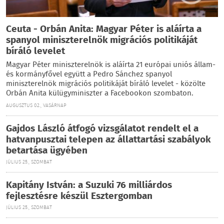
Ceuta - Orbán Anita: Magyar Péter is aláírta a
spanyol miniszterelnök migrációs politikáját
bíráló levelet
Magyar Péter miniszterelnök is aláírta 21 európai uniós állam-
és kormányfővel együtt a Pedro Sánchez spanyol
miniszterelnök migrációs politikáját bíráló levelet - közölte
Orbán Anita külügyminiszter a Facebookon szombaton.
AUGUSZTUS 02., VASÁRNAP
Gajdos László átfogó vizsgálatot rendelt el a
hatvanpusztai telepen az állattartási szabályok
betartása ügyében
JÚLIUS 25., SZOMBAT
Kapitány István: a Suzuki 76 milliárdos
fejlesztésre készül Esztergomban
JÚLIUS 25., SZOMBAT