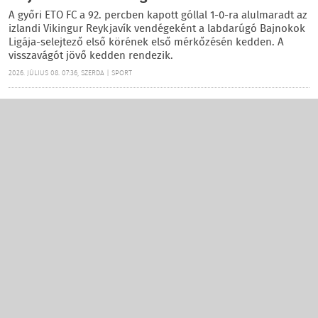
A győri ETO FC a 92. percben kapott góllal 1-0-ra alulmaradt az
izlandi Vikingur Reykjavík vendégeként a labdarúgó Bajnokok
Ligája-selejtező első körének első mérkőzésén kedden. A
visszavágót jövő kedden rendezik.
2026. JÚLIUS 08. 07:36, SZERDA | SPORT