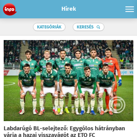
Hírek
KATEGÓRIÁK
KERESÉS
Labdarúgó BL-selejtező: Egygólos hátrányban
várja a hazai visszavágót az ETO FC