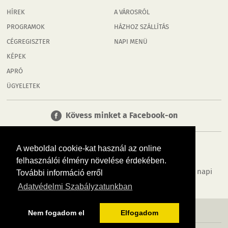
HÍREK
A VÁROSRÓL
PROGRAMOK
HÁZHOZ SZÁLLÍTÁS
CÉGREGISZTER
NAPI MENÜ
KÉPEK
APRÓ
ÜGYELETEK
Kövess minket a Facebook-on
A weboldal cookie-kat használ az online
felhasználói élmény növelése érdekében.
Tudj meg többet városodról! Hírek, programok, képek, napi
További információ erről
menü, cégek…. és minden, ami Rábaköz
Adatvédelmi Szabályzatunkban
MÉDIAAJÁNLÓ
ADATVÉDELEM
IMPRESSZUM
RÓLUNK
ÁSZF
Nem fogadom el
Elfogadom