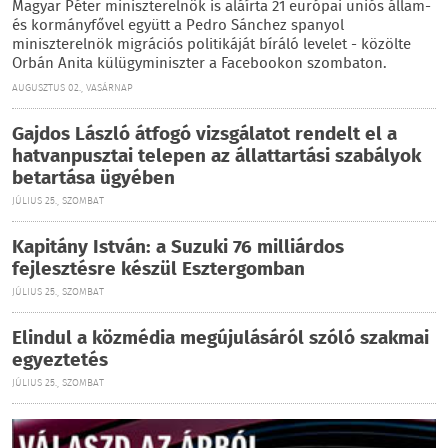
Magyar Péter miniszterelnök is aláírta 21 európai uniós állam-
és kormányfővel együtt a Pedro Sánchez spanyol
miniszterelnök migrációs politikáját bíráló levelet - közölte
Orbán Anita külügyminiszter a Facebookon szombaton.
AUGUSZTUS 02., VASÁRNAP
Gajdos László átfogó vizsgálatot rendelt el a
hatvanpusztai telepen az állattartási szabályok
betartása ügyében
JÚLIUS 25., SZOMBAT
Kapitány István: a Suzuki 76 milliárdos
fejlesztésre készül Esztergomban
JÚLIUS 25., SZOMBAT
Elindul a közmédia megújulásáról szóló szakmai
egyeztetés
JÚLIUS 25., SZOMBAT