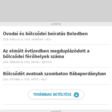
HIRDETÉS
Óvodai és bölcsődei beiratás Beledben
2025. MÁRCIUS 23. 13:00, VASÁRNAP | HELYI
Az elmúlt évtizedben megduplázódott a
bölcsődei férőhelyek száma
2025. FEBRUÁR 28. 07:50, PÉNTEK | BELFÖLD
Bölcsődét avatnak szombaton Rábapordányban
2024. OKTÓBER 14. 13:00, HÉTFŐ | HELYI
TOVÁBBIAK BETÖLTÉSE
HIRDETÉS