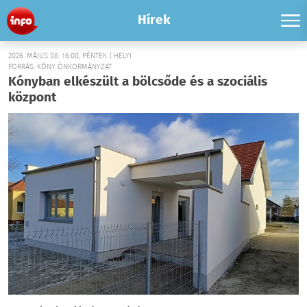
Hírek
2026. MÁJUS 08. 16:00, PÉNTEK | HELYI
FORRÁS: KÓNY ÖNKORMÁNYZAT
Kónyban elkészült a bölcsőde és a szociális
központ