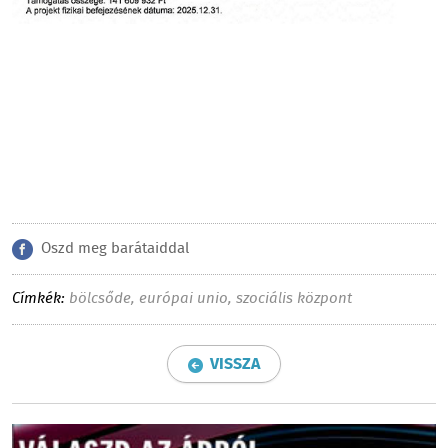
Oszd meg barátaiddal
Címkék:
bölcsőde
,
európai unio
,
szociális központ
VISSZA