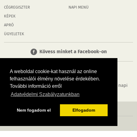
CÉGREGISZTER
NAPI MENÜ
KÉPEK
APRÓ
ÜGYELETEK
Kövess minket a Facebook-on
A weboldal cookie-kat használ az online
felhasználói élmény növelése érdekében.
Tudj meg többet városodról! Hírek, programok, képek, napi
További információ erről
menü, cégek…. és minden, ami Rábaköz
Adatvédelmi Szabályzatunkban
MÉDIAAJÁNLÓ
ADATVÉDELEM
IMPRESSZUM
RÓLUNK
ÁSZF
Nem fogadom el
Elfogadom
Copyright InfoVárosok. Minden jog fenntartva. | Web design & arculat by
Voov