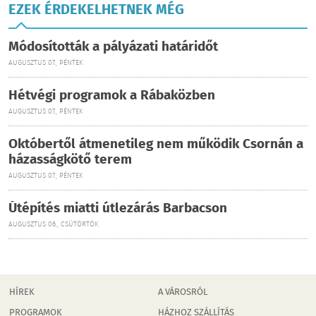
EZEK ÉRDEKELHETNEK MÉG
Módosították a pályázati határidőt
AUGUSZTUS 07., PÉNTEK
Hétvégi programok a Rábaközben
AUGUSZTUS 07., PÉNTEK
Októbertől átmenetileg nem működik Csornán a
házasságkötő terem
AUGUSZTUS 07., PÉNTEK
Útépítés miatti útlezárás Barbacson
AUGUSZTUS 06., CSÜTÖRTÖK
HÍREK
A VÁROSRÓL
PROGRAMOK
HÁZHOZ SZÁLLÍTÁS