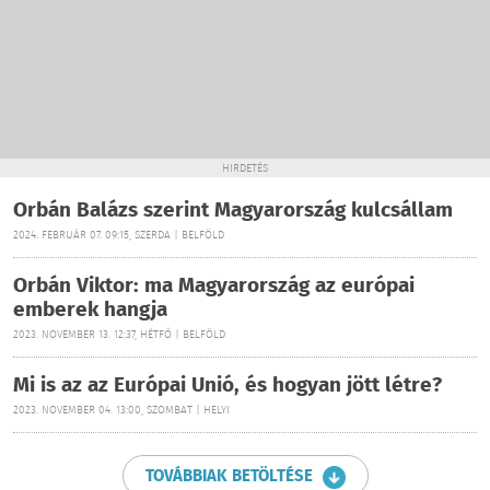
HIRDETÉS
Orbán Balázs szerint Magyarország kulcsállam
2024. FEBRUÁR 07. 09:15, SZERDA | BELFÖLD
Orbán Viktor: ma Magyarország az európai
emberek hangja
2023. NOVEMBER 13. 12:37, HÉTFŐ | BELFÖLD
Mi is az az Európai Unió, és hogyan jött létre?
2023. NOVEMBER 04. 13:00, SZOMBAT | HELYI
TOVÁBBIAK BETÖLTÉSE