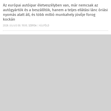
Az európai autóipar életveszélyben van, már nemcsak az
autógyártók és a beszállítók, hanem a teljes ellátási lánc óriási
nyomás alatt áll, és több millió munkahely jövője forog
kockán
2026. JÚLIUS 08. 15:00, SZERDA | KÜLFÖLD