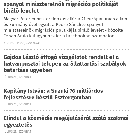
spanyol miniszterelnök migrációs politikáját
bíráló levelet
Magyar Péter miniszterelnök is aláírta 21 európai uniós állam-
és kormányfővel együtt a Pedro Sánchez spanyol
miniszterelnök migrációs politikáját bíráló levelet - közölte
Orbán Anita külügyminiszter a Facebookon szombaton.
AUGUSZTUS 02., VASÁRNAP
Gajdos László átfogó vizsgálatot rendelt el a
hatvanpusztai telepen az állattartási szabályok
betartása ügyében
JÚLIUS 25., SZOMBAT
Kapitány István: a Suzuki 76 milliárdos
fejlesztésre készül Esztergomban
JÚLIUS 25., SZOMBAT
Elindul a közmédia megújulásáról szóló szakmai
egyeztetés
JÚLIUS 25., SZOMBAT