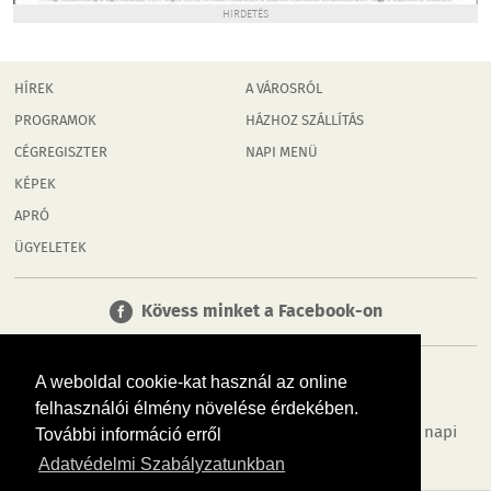
HIRDETÉS
HÍREK
A VÁROSRÓL
PROGRAMOK
HÁZHOZ SZÁLLÍTÁS
CÉGREGISZTER
NAPI MENÜ
KÉPEK
APRÓ
ÜGYELETEK
Kövess minket a Facebook-on
A weboldal cookie-kat használ az online
felhasználói élmény növelése érdekében.
Tudj meg többet városodról! Hírek, programok, képek, napi
További információ erről
menü, cégek…. és minden, ami Rábaköz
Adatvédelmi Szabályzatunkban