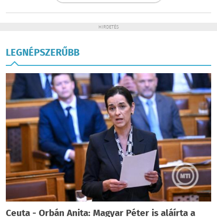
HIRDETÉS
LEGNÉPSZERŰBB
Ceuta - Orbán Anita: Magyar Péter is aláírta a