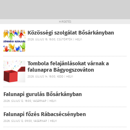
HIRDETÉS
Közösségi szolgálat Bősárkányban
2026. JÚLIUS 16. 16:00, CSÜTÖRTÖK | HELYI
Tombola felajánlásokat várnak a
falunapra Bágyogszováton
2026. JÚLIUS 14. 16:00, KEDD | HELYI
Falunapi gurulás Bősárkányban
2026. JÚLIUS 12. 16:00, VASÁRNAP | HELYI
Falunapi főzés Rábacsécsényben
2026. JÚLIUS 12. 09:00, VASÁRNAP | HELYI