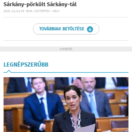
Sárkány-pörkölt Sárkány-tál
2026. JÚLIUS 09. 16:00, CSÜTÖRTÖK | HELYI
TOVÁBBIAK BETÖLTÉSE
HIRDETÉS
LEGNÉPSZERŰBB