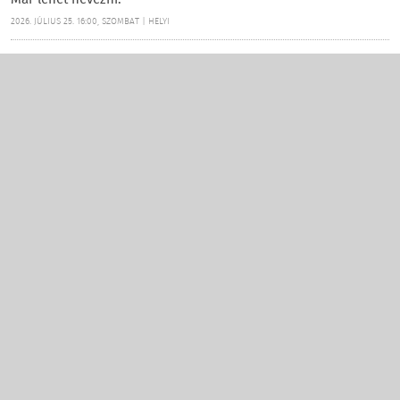
Már lehet nevezni.
2026. JÚLIUS 25. 16:00, SZOMBAT | HELYI