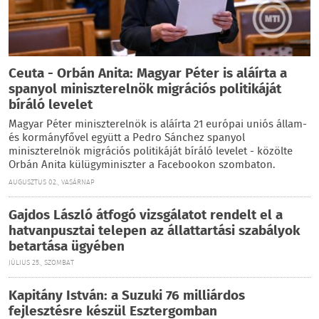
Ceuta - Orbán Anita: Magyar Péter is aláírta a
spanyol miniszterelnök migrációs politikáját
bíráló levelet
Magyar Péter miniszterelnök is aláírta 21 európai uniós állam-
és kormányfővel együtt a Pedro Sánchez spanyol
miniszterelnök migrációs politikáját bíráló levelet - közölte
Orbán Anita külügyminiszter a Facebookon szombaton.
AUGUSZTUS 02., VASÁRNAP
Gajdos László átfogó vizsgálatot rendelt el a
hatvanpusztai telepen az állattartási szabályok
betartása ügyében
JÚLIUS 25., SZOMBAT
Kapitány István: a Suzuki 76 milliárdos
fejlesztésre készül Esztergomban