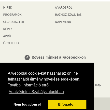
HÍREK
A VÁROSRÓL
PROGRAMOK
HÁZHOZ SZÁLLÍTÁS
CÉGREGISZTER
NAPI MENÜ
KÉPEK
APRÓ
ÜGYELETEK
Kövess minket a Facebook-on
A weboldal cookie-kat használ az online
felhasználói élmény növelése érdekében.
Tudj meg többet városodról! Hírek, programok, képek, napi
További információ erről
menü, cégek…. és minden, ami Rábaköz
Adatvédelmi Szabályzatunkban
MÉDIAAJÁNLÓ
ADATVÉDELEM
IMPRESSZUM
RÓLUNK
ÁSZF
Nem fogadom el
Elfogadom