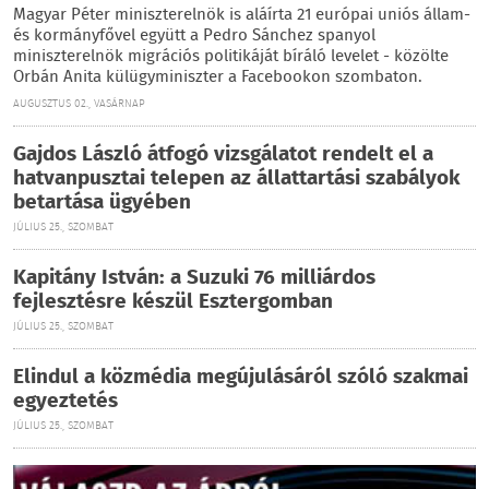
Magyar Péter miniszterelnök is aláírta 21 európai uniós állam-
és kormányfővel együtt a Pedro Sánchez spanyol
miniszterelnök migrációs politikáját bíráló levelet - közölte
Orbán Anita külügyminiszter a Facebookon szombaton.
AUGUSZTUS 02., VASÁRNAP
Gajdos László átfogó vizsgálatot rendelt el a
hatvanpusztai telepen az állattartási szabályok
betartása ügyében
JÚLIUS 25., SZOMBAT
Kapitány István: a Suzuki 76 milliárdos
fejlesztésre készül Esztergomban
JÚLIUS 25., SZOMBAT
Elindul a közmédia megújulásáról szóló szakmai
egyeztetés
JÚLIUS 25., SZOMBAT