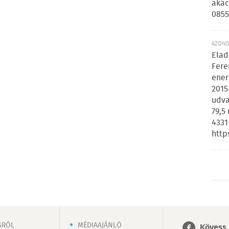
akác
0855
AZONOS
Elad
Fere
ener
2015
udva
79,5
4331
http
SRÓL
MÉDIAAJÁNLÓ
Kövess 