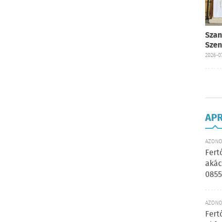
Szan
Szen
2026-07
AP
AZONOS
Fert
akác
0855
AZONOS
Fert