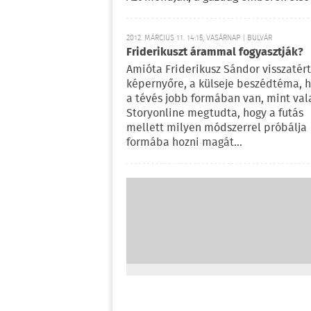
2012. MÁRCIUS 11. 14:15, VASÁRNAP | BULVÁR
Friderikuszt árammal fogyasztják?
Amióta Friderikusz Sándor visszatért
képernyőre, a külseje beszédtéma, h
a tévés jobb formában van, mint val
Storyonline megtudta, hogy a futás
mellett milyen módszerrel próbálja
formába hozni magát...