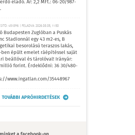
erdő eladó. Ár: 2,2 MFt.: 06-20/987-
.
ÍTÓ: 451896 | FELADVA: 2026.08.05, 11:50
ó Budapesten Zuglóban a Puskás
nc Stadionnál egy 43 m2-es, B
getikai besorolású teraszos lakás,
-ben épült emelet ráépítéssel saját
ri beállóval és tárolóval! Irányár:
 millió forint. Érdeklődni: 36 30/480-
s://www.ingatlan.com/35448967
TOVÁBBI APRÓHIRDETÉSEK
minket a facebook-on