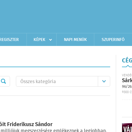
REGISZTER
KÉPEK
NAPI MENÜK
SZUPERINFÓ
CÉG
VENDÉ
Sár
96/26
9300 C
ióit Friderikusz Sándor
 milliójuk megszerzésére emlékeznek a legjobban.