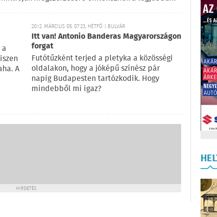
2012. MÁRCIUS 05. 07:23, HÉTFŐ | BULVÁR
Itt van! Antonio Banderas Magyarországon
forgat
 a
Futótűzként terjed a pletyka a közösségi
iszen
oldalakon, hogy a jóképű színész pár
aha. A
napig Budapesten tartózkodik. Hogy
mindebből mi igaz?
HE
HIRDETÉS