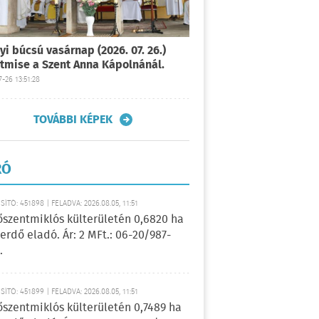
yi búcsú vasárnap (2026. 07. 26.)
tmise a Szent Anna Kápolnánál.
-26 13:51:28
TOVÁBBI KÉPEK
RÓ
ÍTÓ: 451898 | FELADVA: 2026.08.05, 11:51
őszentmiklós külterületén 0,6820 ha
erdő eladó. Ár: 2 MFt.: 06-20/987-
.
ÍTÓ: 451899 | FELADVA: 2026.08.05, 11:51
őszentmiklós külterületén 0,7489 ha