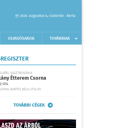
2026. augusztus 6, csütörtök - Berta
OLVASÓSAROK
TOVÁBBIAK
REGISZTER
GLÁTÁS, GASZTRONÓMIA
kány Étterem Csorna
2-074
SORNA, BARTÓK BÉLA UTCA 69.
TOVÁBBI CÉGEK