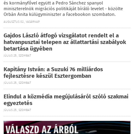
és kormányfővel együtt a Pedro Sánchez spanyol
miniszterelnök migrációs politikáját bíráló levelet - közölte
Orbán Anita külügyminiszter a Facebookon szombaton.
AUGUSZTUS 02., VASÁRNAP
Gajdos László átfogó vizsgálatot rendelt el a
hatvanpusztai telepen az állattartási szabályok
betartása ügyében
JÚLIUS 25., SZOMBAT
Kapitány István: a Suzuki 76 milliárdos
fejlesztésre készül Esztergomban
JÚLIUS 25., SZOMBAT
Elindul a közmédia megújulásáról szóló szakmai
egyeztetés
JÚLIUS 25., SZOMBAT