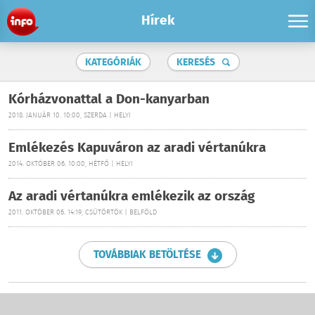
Hírek
KATEGÓRIÁK
KERESÉS
Kórházvonattal a Don-kanyarban
2018. JANUÁR 10. 10:00, SZERDA | HELYI
Emlékezés Kapuváron az aradi vértanúkra
2014. OKTÓBER 06. 10:00, HÉTFŐ | HELYI
Az aradi vértanúkra emlékezik az ország
2011. OKTÓBER 06. 14:19, CSÜTÖRTÖK | BELFÖLD
TOVÁBBIAK BETÖLTÉSE