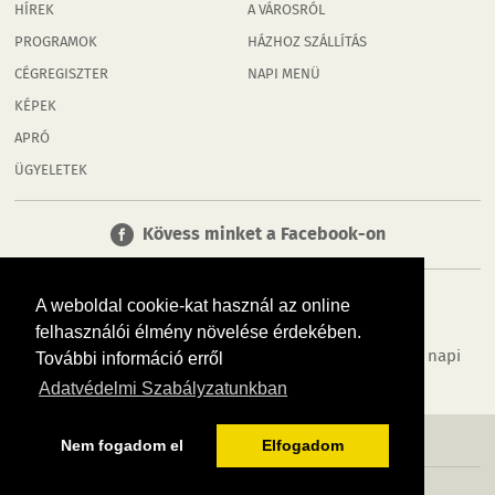
HÍREK
A VÁROSRÓL
PROGRAMOK
HÁZHOZ SZÁLLÍTÁS
CÉGREGISZTER
NAPI MENÜ
KÉPEK
APRÓ
ÜGYELETEK
Kövess minket a Facebook-on
A weboldal cookie-kat használ az online
felhasználói élmény növelése érdekében.
Tudj meg többet városodról! Hírek, programok, képek, napi
További információ erről
menü, cégek…. és minden, ami Rábaköz
Adatvédelmi Szabályzatunkban
MÉDIAAJÁNLÓ
ADATVÉDELEM
IMPRESSZUM
RÓLUNK
ÁSZF
Nem fogadom el
Elfogadom
Copyright InfoVárosok. Minden jog fenntartva. | Web design & arculat by
Voov