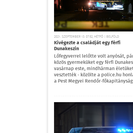
2021. SZEPTEMBER 13. 07:52, HÉTFŐ | BELFÖLD
Kivégezte a családját egy férfi
Dunakeszin
Lőfegyverrel lelőtte volt anyósát, pár
közös gyermeküket egy férfi Dunakes
vasárnap este, mindhárman életüke
vesztették - közölte a police.hu hon
a Pest Megyei Rendőr-főkapitányság