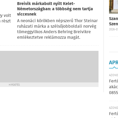
Breivik márkabolt nyílt Kelet-
Németországban: a többség nem tartja
viccesnek
y volt
Szan
A neonáci körökben népszerű Thor Steinar
 részt
Szen
ruházati márka a szélsőjobboldali norvég
2026-07
tömeggyilkos Anders Behring Breivikre
emlékeztetve reklámozza magát.
AP
AZONOS
Fert
HIRDETÉS
akác
0855
AZONOS
Fert