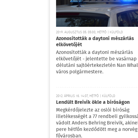
2019. AUGUSZTUS 05. 05:00, HÉTFŐ | KÜLFÖLD
Azonosították a daytoni mészárlás
elkövetőjét
Azonosították a daytoni mészárlás
elkövetőjét - jelentette be vasárnap
délutáni sajtóértekezletén Nan Whal
város polgármestere.
2012. ÁPRILIS 16. 14:07, HÉTFŐ | KÜLFÖLD
Lendült Breivik ökle a bíróságon
Megkérdőjelezte az oslói bíróság
illetékességét a 77 rendbeli gyilkoss
vádolt Anders Behring Breivik, akine
pere hétfőn kezdődött meg a norvég
fővárosban.