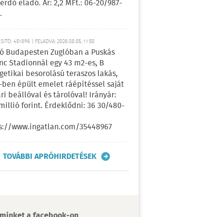
erdő eladó. Ár: 2,2 MFt.: 06-20/987-
.
ÍTÓ: 451896 | FELADVA: 2026.08.05, 11:50
ó Budapesten Zuglóban a Puskás
nc Stadionnál egy 43 m2-es, B
getikai besorolású teraszos lakás,
-ben épült emelet ráépítéssel saját
ri beállóval és tárolóval! Irányár:
 millió forint. Érdeklődni: 36 30/480-
s://www.ingatlan.com/35448967
TOVÁBBI APRÓHIRDETÉSEK
minket a facebook-on