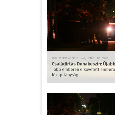
2021. SZEPTEMBER 13. 11:41, HÉTFŐ | BELFÖLD
Családirtás Dunakeszin: Újabb
Több emberen elkövetett emberölé
főkapitányság.