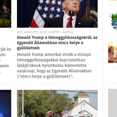
2019. AUGUSZTUS 05. 07:13, HÉTFŐ | KÜLFÖLD
Donald Trump a tömeggyilkosságokról: az
Egyesült Államokban nincs helye a
gyűlöletnek
ját és
Donald Trump amerikai elnök a minapi
zin
tömeggyilkosságokkal kapcsolatban
t
újságíróknak nyilatkozva kijelentette
lapon
vasárnap, hogy az Egyesült Államokban
.
\"nincs helye a gyűlöletnek\".