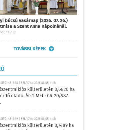
yi búcsú vasárnap (2026. 07. 26.)
tmise a Szent Anna Kápolnánál.
-26 13:51:28
TOVÁBBI KÉPEK
RÓ
ÍTÓ: 451898 | FELADVA: 2026.08.05, 11:51
őszentmiklós külterületén 0,6820 ha
erdő eladó. Ár: 2 MFt.: 06-20/987-
.
ÍTÓ: 451899 | FELADVA: 2026.08.05, 11:51
őszentmiklós külterületén 0,7489 ha