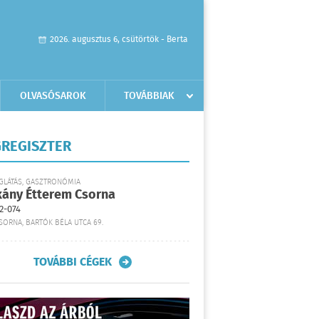
2026. augusztus 6, csütörtök - Berta
OLVASÓSAROK
TOVÁBBIAK
REGISZTER
GLÁTÁS, GASZTRONÓMIA
kány Étterem Csorna
2-074
SORNA, BARTÓK BÉLA UTCA 69.
TOVÁBBI CÉGEK