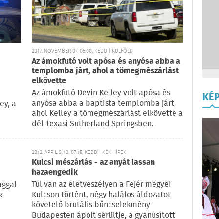
2017. NOVEMBER 07. 05:00, KEDD | KÜLFÖLD
Az ámokfutó volt apósa és anyósa abba a
templomba járt, ahol a tömegmészárlást
elkövette
Az ámokfutó Devin Kelley volt apósa és
KÉ
anyósa abba a baptista templomba járt,
ey, a
ahol Kelley a tömegmészárlást elkövette a
dél-texasi Sutherland Springsben.
2012. ÁPRILIS 10. 07:15, KEDD | KÉK HÍREK
Kulcsi mészárlás - az anyát lassan
hazaengedik
Túl van az életveszélyen a Fejér megyei
ággal
Kulcson történt, négy halálos áldozatot
k
követelő brutális bűncselekmény
Budapesten ápolt sérültje, a gyanúsított