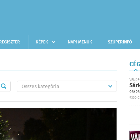
REGISZTER
KÉPEK
NAPI MENÜK
SZUPERINFÓ
CÉG
VENDÉ
Sár
96/26
9300 C