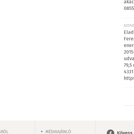
akác
0855
AZONOS
Elad
Fere
ener
2015
udva
79,5
4331
http
SRÓL
MÉDIAAJÁNLÓ
Kövess 