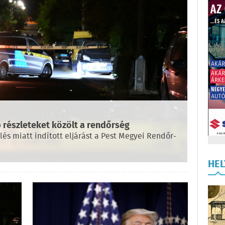
 részleteket közölt a rendőrség
s miatt indított eljárást a Pest Megyei Rendőr-
HE