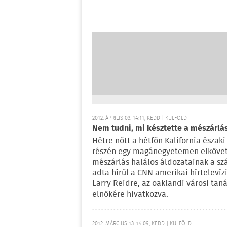
2012. ÁPRILIS 03. 14:11, KEDD | KÜLFÖLD
Nem tudni, mi késztette a mészárlá
Hétre nőtt a hétfőn Kalifornia északi
részén egy magánegyetemen elkövet
mészárlás halálos áldozatainak a sz
adta hírül a CNN amerikai hírtelevíz
Larry Reidre, az oaklandi városi tan
elnökére hivatkozva.
2012. MÁRCIUS 13. 14:09, KEDD | KÜLFÖLD