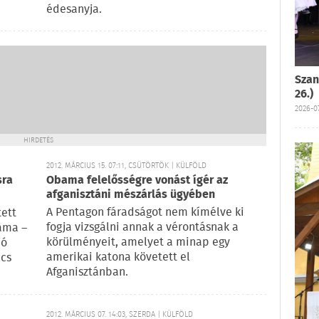
édesanyja.
Szan
26.)
2026-07
HIRDETÉS
2012. MÁRCIUS 15. 07:11, CSÜTÖRTÖK | KÜLFÖLD
sra
Obama felelősségre vonást ígér az
afganisztáni mészárlás ügyében
A Pentagon fáradságot nem kímélve ki
ett
fogja vizsgálni annak a vérontásnak a
áma –
körülményeit, amelyet a minap egy
ió
amerikai katona követett el
ács
Afganisztánban.
2012. MÁRCIUS 07. 14:03, SZERDA | KÜLFÖLD