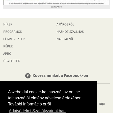
HIRDETÉS
HÍREK
A VÁROSRÓL
PROGRAMOK
HÁZHOZ SZÁLLÍTÁS
CÉGREGISZTER
NAPI MENÜ
KÉPEK
APRÓ
ÜGYELETEK
Kövess minket a Facebook-on
A weboldal cookie-kat használ az online
felhasználói élmény növelése érdekében.
Tudj meg többet városodról! Hírek, programok, képek, napi
További információ erről
menü, cégek…. és minden, ami Rábaköz
Adatvédelmi Szabályzatunkban