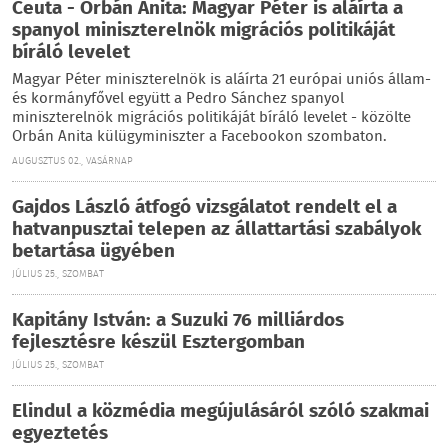
Ceuta - Orbán Anita: Magyar Péter is aláírta a
spanyol miniszterelnök migrációs politikáját
bíráló levelet
Magyar Péter miniszterelnök is aláírta 21 európai uniós állam-
és kormányfővel együtt a Pedro Sánchez spanyol
miniszterelnök migrációs politikáját bíráló levelet - közölte
Orbán Anita külügyminiszter a Facebookon szombaton.
AUGUSZTUS 02., VASÁRNAP
Gajdos László átfogó vizsgálatot rendelt el a
hatvanpusztai telepen az állattartási szabályok
betartása ügyében
JÚLIUS 25., SZOMBAT
Kapitány István: a Suzuki 76 milliárdos
fejlesztésre készül Esztergomban
JÚLIUS 25., SZOMBAT
Elindul a közmédia megújulásáról szóló szakmai
egyeztetés