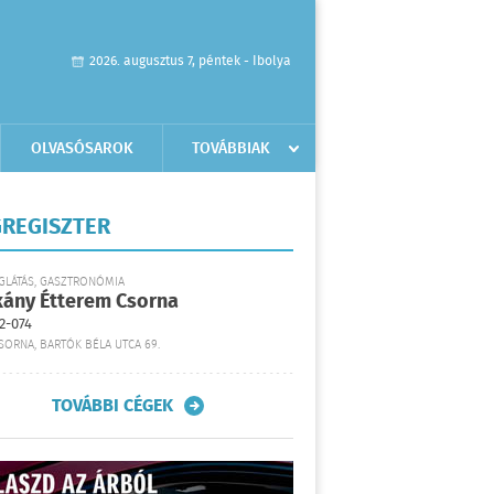
2026. augusztus 7, péntek - Ibolya
OLVASÓSAROK
TOVÁBBIAK
REGISZTER
GLÁTÁS, GASZTRONÓMIA
kány Étterem Csorna
2-074
SORNA, BARTÓK BÉLA UTCA 69.
TOVÁBBI CÉGEK