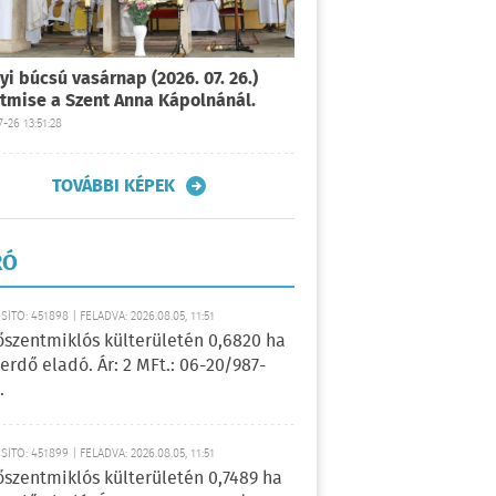
yi búcsú vasárnap (2026. 07. 26.)
tmise a Szent Anna Kápolnánál.
-26 13:51:28
TOVÁBBI KÉPEK
RÓ
ÍTÓ: 451898 | FELADVA: 2026.08.05, 11:51
őszentmiklós külterületén 0,6820 ha
erdő eladó. Ár: 2 MFt.: 06-20/987-
.
ÍTÓ: 451899 | FELADVA: 2026.08.05, 11:51
őszentmiklós külterületén 0,7489 ha