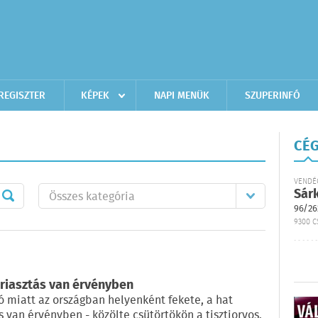
REGISZTER
KÉPEK
NAPI MENÜK
SZUPERINFÓ
CÉG
VENDÉ
Sár
96/26
9300 C
 riasztás van érvényben
 miatt az országban helyenként fekete, a hat
s van érvényben - közölte csütörtökön a tisztiorvos.