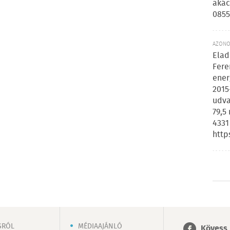
akác
0855
AZONOS
Elad
Fere
ener
2015
udva
79,5
4331
http
SRÓL
MÉDIAAJÁNLÓ
Kövess 