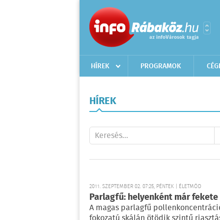
HÍREK
PROGRAMOK
CÉG
HÍREK
2011. SZEPTEMBER 02. 07:25, PÉNTEK | ÉLETMÓD
Parlagfű: helyenként már fekete
A magas parlagfű pollenkoncentráció
fokozatú skálán ötödik szintű riasztá