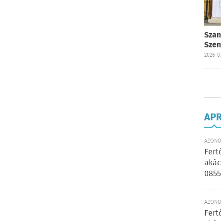
Szan
Szen
2026-07
AP
AZONOS
Fert
akác
0855
AZONOS
Fert