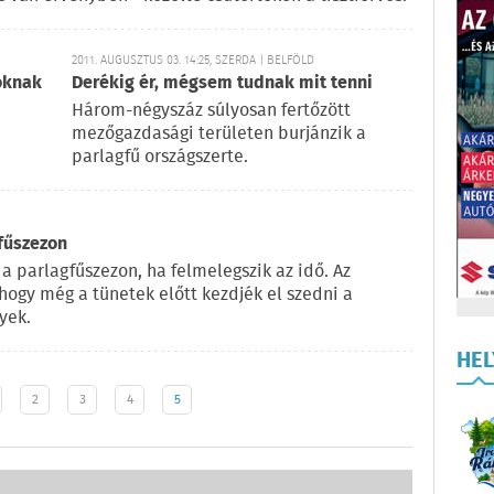
2011. AUGUSZTUS 03. 14:25, SZERDA | BELFÖLD
oknak
Derékig ér, mégsem tudnak mit tenni
Három-négyszáz súlyosan fertőzött
mezőgazdasági területen burjánzik a
parlagfű országszerte.
fűszezon
a parlagfűszezon, ha felmelegszik az idő. Az
a hogy még a tünetek előtt kezdjék el szedni a
yek.
HE
2
3
4
5