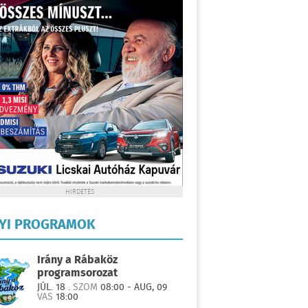
HIRDETÉS
LYI PROGRAMOK
Irány a Rábaköz
programsorozat
JÚL. 18 .
SZOM
08:00 - AUG, 09
VAS
18:00