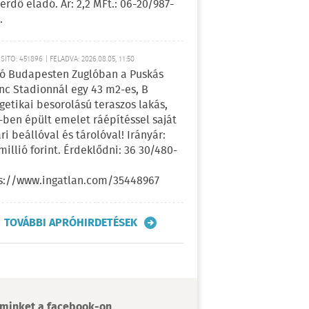
erdő eladó. Ár: 2,2 MFt.: 06-20/987-
.
ÍTÓ: 451896 | FELADVA: 2026.08.05, 11:50
ó Budapesten Zuglóban a Puskás
nc Stadionnál egy 43 m2-es, B
getikai besorolású teraszos lakás,
-ben épült emelet ráépítéssel saját
ri beállóval és tárolóval! Irányár:
 millió forint. Érdeklődni: 36 30/480-
s://www.ingatlan.com/35448967
TOVÁBBI APRÓHIRDETÉSEK
minket a facebook-on