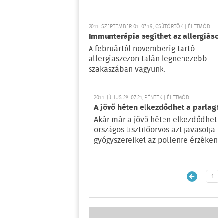
2011. SZEPTEMBER 01. 07:19, CSÜTÖRTÖK | ÉLETMÓD
Immunterápia segíthet az allergiás
A februártól novemberig tartó
allergiaszezon talán legnehezebb
szakaszában vagyunk.
2011. JÚLIUS 29. 07:21, PÉNTEK | ÉLETMÓD
A jövő héten elkezdődhet a parlag
Akár már a jövő héten elkezdődhet 
országos tisztifőorvos azt javasolj
gyógyszereiket az pollenre érzéken
1