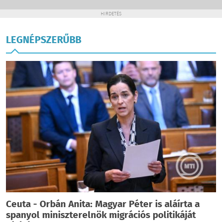
HIRDETÉS
LEGNÉPSZERŰBB
Ceuta - Orbán Anita: Magyar Péter is aláírta a
spanyol miniszterelnök migrációs politikáját