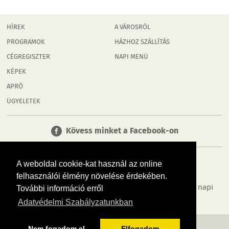
HÍREK
A VÁROSRÓL
PROGRAMOK
HÁZHOZ SZÁLLÍTÁS
CÉGREGISZTER
NAPI MENÜ
KÉPEK
APRÓ
ÜGYELETEK
Kövess minket a Facebook-on
A weboldal cookie-kat használ az online
felhasználói élmény növelése érdekében.
Tudj meg többet városodról! Hírek, programok, képek, napi
További információ erről
menü, cégek…. és minden, ami Rábaköz
Adatvédelmi Szabályzatunkban
MÉDIAAJÁNLÓ
ADATVÉDELEM
IMPRESSZUM
RÓLUNK
ÁSZF
Nem fogadom el
Elfogadom