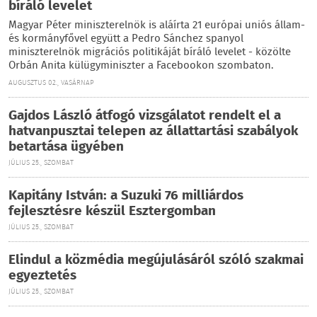
bíráló levelet
Magyar Péter miniszterelnök is aláírta 21 európai uniós állam-
és kormányfővel együtt a Pedro Sánchez spanyol
miniszterelnök migrációs politikáját bíráló levelet - közölte
Orbán Anita külügyminiszter a Facebookon szombaton.
AUGUSZTUS 02., VASÁRNAP
Gajdos László átfogó vizsgálatot rendelt el a
hatvanpusztai telepen az állattartási szabályok
betartása ügyében
JÚLIUS 25., SZOMBAT
Kapitány István: a Suzuki 76 milliárdos
fejlesztésre készül Esztergomban
JÚLIUS 25., SZOMBAT
Elindul a közmédia megújulásáról szóló szakmai
egyeztetés
JÚLIUS 25., SZOMBAT