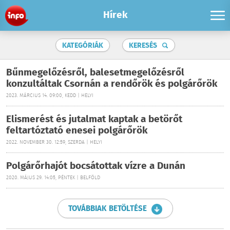
Hírek
KATEGÓRIÁK
KERESÉS
Bűnmegelőzésről, balesetmegelőzésről
konzultáltak Csornán a rendőrök és polgárőrök
2023. MÁRCIUS 14. 09:00, KEDD | HELYI
Elismerést és jutalmat kaptak a betörőt
feltartóztató enesei polgárőrök
2022. NOVEMBER 30. 12:59, SZERDA | HELYI
Polgárőrhajót bocsátottak vízre a Dunán
2020. MÁJUS 29. 14:05, PÉNTEK | BELFÖLD
TOVÁBBIAK BETÖLTÉSE