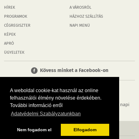
HÍREK
A VÁROSRÓL
PROGRAMOK
HÁZHOZ SZÁLLÍTÁS
CÉGREGISZTER
NAPI MENÜ
KÉPEK
APRÓ
ÜGYELETEK
Kövess minket a Facebook-on
A weboldal cookie-kat használ az online
felhasználói élmény növelése érdekében.
Tudj meg többet városodról! Hírek, programok, képek, napi
További információ erről
menü, cégek…. és minden, ami Rábaköz
Adatvédelmi Szabályzatunkban
MÉDIAAJÁNLÓ
ADATVÉDELEM
IMPRESSZUM
RÓLUNK
ÁSZF
Nem fogadom el
Elfogadom