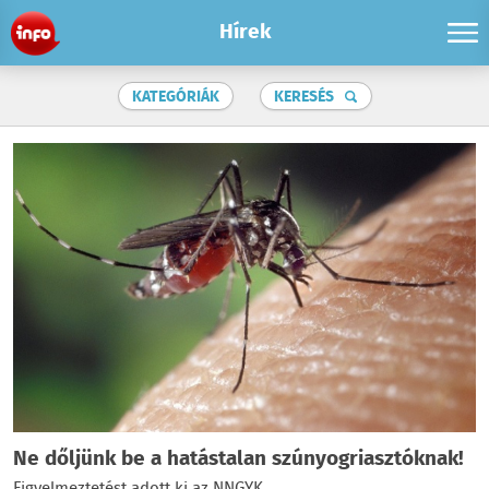
Hírek
KATEGÓRIÁK
KERESÉS
Ne dőljünk be a hatástalan szúnyogriasztóknak!