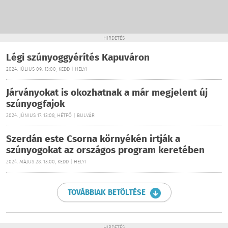
HIRDETÉS
Légi szúnyoggyérítés Kapuváron
2024. JÚLIUS 09. 13:00, KEDD | HELYI
Járványokat is okozhatnak a már megjelent új
szúnyogfajok
2024. JÚNIUS 17. 13:08, HÉTFŐ | BULVÁR
Szerdán este Csorna környékén irtják a
szúnyogokat az országos program keretében
2024. MÁJUS 28. 13:00, KEDD | HELYI
TOVÁBBIAK BETÖLTÉSE
HIRDETÉS