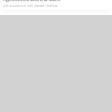
Figyelmeztetést adott ki az NNGYK
2026. AUGUSZTUS 01. 19:00, SZOMBAT | ÉLETMÓD