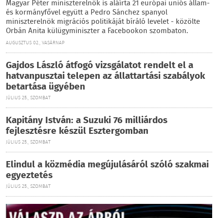
Magyar Péter miniszterelnök is aláírta 21 európai uniós állam-
és kormányfővel együtt a Pedro Sánchez spanyol
miniszterelnök migrációs politikáját bíráló levelet - közölte
Orbán Anita külügyminiszter a Facebookon szombaton.
AUGUSZTUS 02., VASÁRNAP
Gajdos László átfogó vizsgálatot rendelt el a
hatvanpusztai telepen az állattartási szabályok
betartása ügyében
JÚLIUS 25., SZOMBAT
Kapitány István: a Suzuki 76 milliárdos
fejlesztésre készül Esztergomban
JÚLIUS 25., SZOMBAT
Elindul a közmédia megújulásáról szóló szakmai
egyeztetés
JÚLIUS 25., SZOMBAT