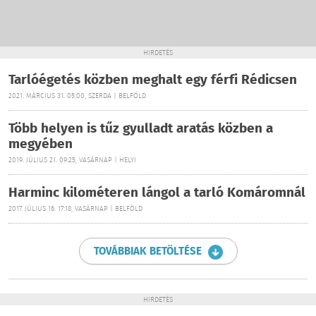
HIRDETÉS
Tarlóégetés közben meghalt egy férfi Rédicsen
2021. MÁRCIUS 31. 05:00, SZERDA | BELFÖLD
Több helyen is tűz gyulladt aratás közben a
megyében
2019. JÚLIUS 21. 09:25, VASÁRNAP | HELYI
Harminc kilométeren lángol a tarló Komáromnál
2017. JÚLIUS 16. 17:18, VASÁRNAP | BELFÖLD
TOVÁBBIAK BETÖLTÉSE
HIRDETÉS