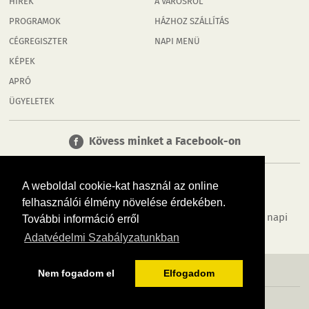
HÍREK
A VÁROSRÓL
PROGRAMOK
HÁZHOZ SZÁLLÍTÁS
CÉGREGISZTER
NAPI MENÜ
KÉPEK
APRÓ
ÜGYELETEK
Kövess minket a Facebook-on
A weboldal cookie-kat használ az online
felhasználói élmény növelése érdekében.
Tudj meg többet városodról! Hírek, programok, képek, napi
További információ erről
menü, cégek…. és minden, ami Rábaköz
Adatvédelmi Szabályzatunkban
MÉDIAAJÁNLÓ
ADATVÉDELEM
IMPRESSZUM
RÓLUNK
ÁSZF
Nem fogadom el
Elfogadom
Copyright InfoVárosok. Minden jog fenntartva. | Web design & arculat by
Voov