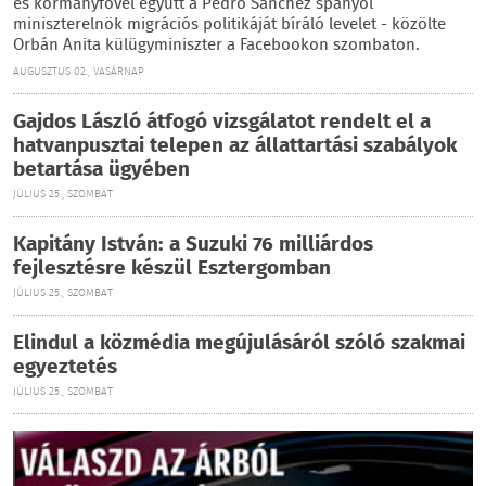
és kormányfővel együtt a Pedro Sánchez spanyol
miniszterelnök migrációs politikáját bíráló levelet - közölte
Orbán Anita külügyminiszter a Facebookon szombaton.
AUGUSZTUS 02., VASÁRNAP
Gajdos László átfogó vizsgálatot rendelt el a
hatvanpusztai telepen az állattartási szabályok
betartása ügyében
JÚLIUS 25., SZOMBAT
Kapitány István: a Suzuki 76 milliárdos
fejlesztésre készül Esztergomban
JÚLIUS 25., SZOMBAT
Elindul a közmédia megújulásáról szóló szakmai
egyeztetés
JÚLIUS 25., SZOMBAT