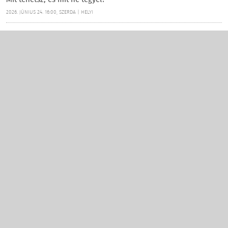
Mit tehetsz, és mit ne tegyél?
2026. JÚNIUS 24. 16:00, SZERDA | HELYI