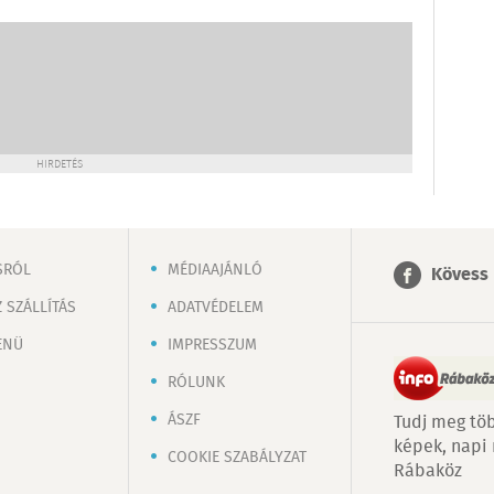
HIRDETÉS
SRÓL
MÉDIAAJÁNLÓ
Kövess 
 SZÁLLÍTÁS
ADATVÉDELEM
ENÜ
IMPRESSZUM
RÓLUNK
ÁSZF
Tudj meg töb
képek, napi
COOKIE SZABÁLYZAT
Rábaköz