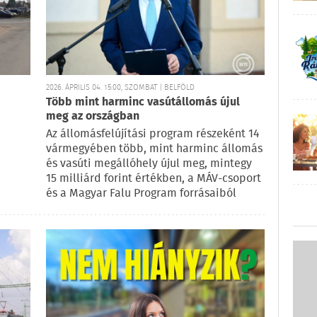
2026. ÁPRILIS 04. 15:00, SZOMBAT | BELFÖLD
Több mint harminc vasútállomás újul
meg az országban
Az állomásfelújítási program részeként 14
vármegyében több, mint harminc állomás
és vasúti megállóhely újul meg, mintegy
15 milliárd forint értékben, a MÁV-csoport
és a Magyar Falu Program forrásaiból