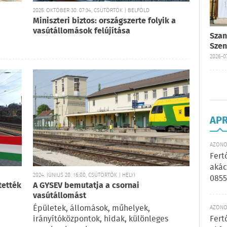
2025. OKTÓBER 30. 07:34, CSÜTÖRTÖK | BELFÖLD
Miniszteri biztos: országszerte folyik a
vasútállomások felújítása
Szan
Szen
2026-07
AP
AZONOS
Fert
akác
2024. JÚNIUS 20. 16:00, CSÜTÖRTÖK | HELYI
0855
tették
A GYSEV bemutatja a csornai
vasútállomást
Épületek, állomások, műhelyek,
AZONOS
Fert
irányítóközpontok, hidak, különleges