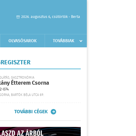
2026. augusztus 6, csütörtök - Berta
OLVASÓSAROK
TOVÁBBIAK
REGISZTER
GLÁTÁS, GASZTRONÓMIA
kány Étterem Csorna
2-074
SORNA, BARTÓK BÉLA UTCA 69.
TOVÁBBI CÉGEK