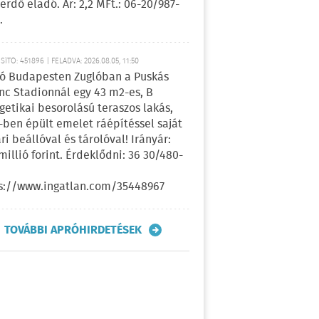
erdő eladó. Ár: 2,2 MFt.: 06-20/987-
.
ÍTÓ: 451896 | FELADVA: 2026.08.05, 11:50
ó Budapesten Zuglóban a Puskás
nc Stadionnál egy 43 m2-es, B
getikai besorolású teraszos lakás,
-ben épült emelet ráépítéssel saját
ri beállóval és tárolóval! Irányár:
 millió forint. Érdeklődni: 36 30/480-
s://www.ingatlan.com/35448967
TOVÁBBI APRÓHIRDETÉSEK