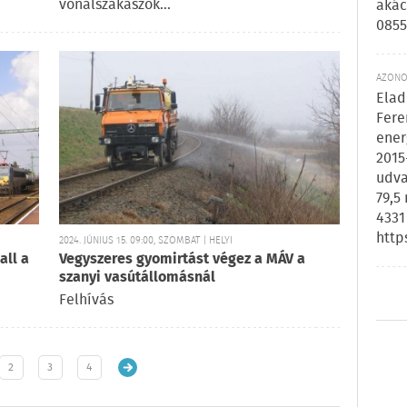
vonalszakaszok…
akác
0855
AZONOS
Elad
Fere
ener
2015
udva
79,5
4331
http
2024. JÚNIUS 15. 09:00, SZOMBAT | HELYI
all a
Vegyszeres gyomirtást végez a MÁV a
szanyi vasútállomásnál
Felhívás
2
3
4