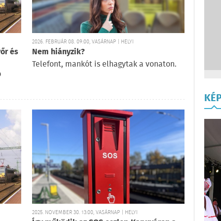
2026. FEBRUÁR 08. 09:00, VASÁRNAP | HELYI
őr és
Nem hiányzik?
Telefont, mankót is elhagytak a vonaton.
b
KÉ
2025. NOVEMBER 30. 13:00, VASÁRNAP | HELYI