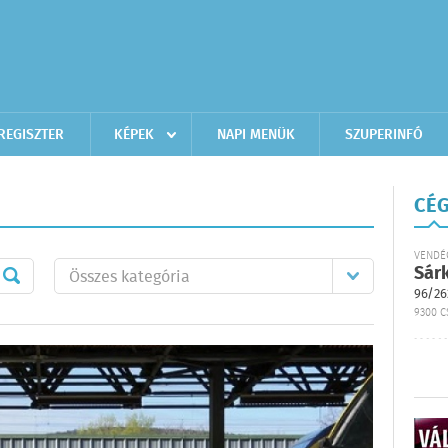
REGISZTER
KÉPEK
NAPI MENÜK
SZUPERINFÓ
CÉG
VENDÉ
Sár
96/26
9300 C