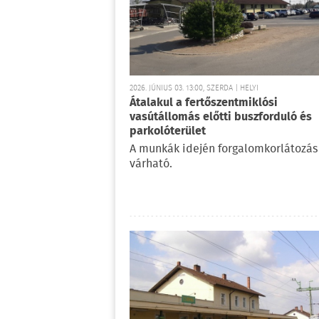
2026. JÚNIUS 03. 13:00, SZERDA | HELYI
Átalakul a fertőszentmiklósi
vasútállomás előtti buszforduló és
parkolóterület
A munkák idején forgalomkorlátozás
várható.