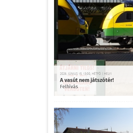
2026. JÚNIUS 15. 13:00, HÉTFŐ | HELYI
A vasút nem játszótér!
Felhívás