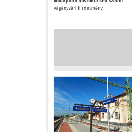
Vonatpótló buszokra kell szállni
Vágányzári hirdetmény