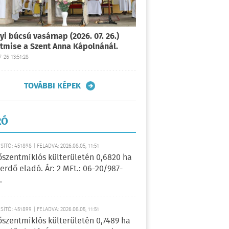
yi búcsú vasárnap (2026. 07. 26.)
tmise a Szent Anna Kápolnánál.
-26 13:51:28
TOVÁBBI KÉPEK
RÓ
ÍTÓ: 451898 | FELADVA: 2026.08.05, 11:51
őszentmiklós külterületén 0,6820 ha
erdő eladó. Ár: 2 MFt.: 06-20/987-
.
ÍTÓ: 451899 | FELADVA: 2026.08.05, 11:51
őszentmiklós külterületén 0,7489 ha