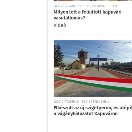
2025. NOVEMBER 16. 16:00, VASÁRNAP | HELYI
Milyen lett a felújított kapuvári
vasútállomás?
Videó
2025. OKTÓBER 15. 16:00, SZERDA | HELYI
Elkészült az új szigetperon, és átépí
a vágányhálózatot Kapuváron