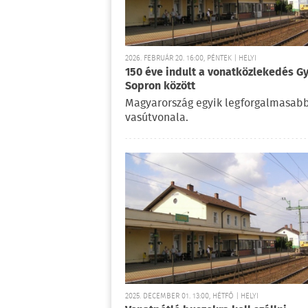
2026. FEBRUÁR 20. 16:00, PÉNTEK | HELYI
150 éve indult a vonatközlekedés Gy
Sopron között
Magyarország egyik legforgalmasab
vasútvonala.
2025. DECEMBER 01. 13:00, HÉTFŐ | HELYI