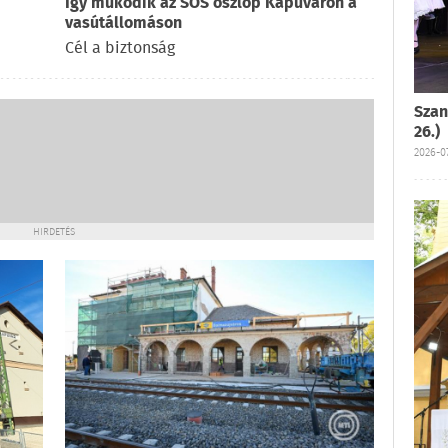
Így működik az SOS oszlop Kapuváron a
vasútállomáson
Cél a biztonság
Szan
26.)
2026-07
HIRDETÉS