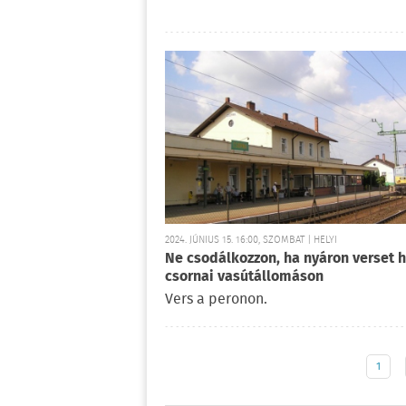
2024. JÚNIUS 15. 16:00, SZOMBAT | HELYI
Ne csodálkozzon, ha nyáron verset h
csornai vasútállomáson
Vers a peronon.
1