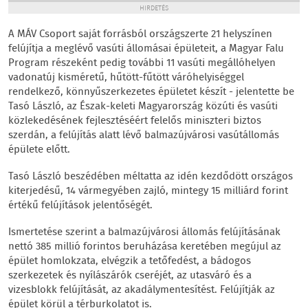
HIRDETÉS
A MÁV Csoport saját forrásból országszerte 21 helyszínen
felújítja a meglévő vasúti állomásai épületeit, a Magyar Falu
Program részeként pedig további 11 vasúti megállóhelyen
vadonatúj kisméretű, hűtött-fűtött váróhelyiséggel
rendelkező, könnyűszerkezetes épületet készít - jelentette be
Tasó László, az Észak-keleti Magyarország közúti és vasúti
közlekedésének fejlesztéséért felelős miniszteri biztos
szerdán, a felújítás alatt lévő balmazújvárosi vasútállomás
épülete előtt.
Tasó László beszédében méltatta az idén kezdődött országos
kiterjedésű, 14 vármegyében zajló, mintegy 15 milliárd forint
értékű felújítások jelentőségét.
Ismertetése szerint a balmazújvárosi állomás felújításának
nettó 385 millió forintos beruházása keretében megújul az
épület homlokzata, elvégzik a tetőfedést, a bádogos
szerkezetek és nyílászárók cseréjét, az utasváró és a
vizesblokk felújítását, az akadálymentesítést. Felújítják az
épület körül a térburkolatot is.