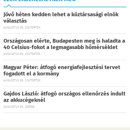
Jövő héten kedden lehet a köztársasági elnök
választás
AUGUSZTUS 06., CSÜTÖRTÖK
Országosan elérte, Budapesten meg is haladta a
40 Celsius-fokot a legmagasabb hőmérséklet
AUGUSZTUS 06., CSÜTÖRTÖK
Magyar Péter: átfogó energiafejlesztési tervet
fogadott el a kormány
AUGUSZTUS 06., CSÜTÖRTÖK
Gajdos László: átfogó országos ellenőrzés indult
az akkucégeknél
AUGUSZTUS 05., SZERDA