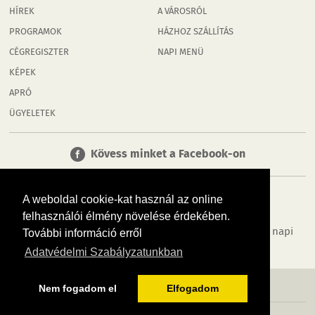
HÍREK
A VÁROSRÓL
PROGRAMOK
HÁZHOZ SZÁLLÍTÁS
CÉGREGISZTER
NAPI MENÜ
KÉPEK
APRÓ
ÜGYELETEK
Kövess minket a Facebook-on
A weboldal cookie-kat használ az online
felhasználói élmény növelése érdekében.
Tudj meg többet városodról! Hírek, programok, képek, napi
További információ erről
menü, cégek…. és minden, ami Rábaköz
Adatvédelmi Szabályzatunkban
MÉDIAAJÁNLÓ
ADATVÉDELEM
IMPRESSZUM
RÓLUNK
ÁSZF
Nem fogadom el
Elfogadom