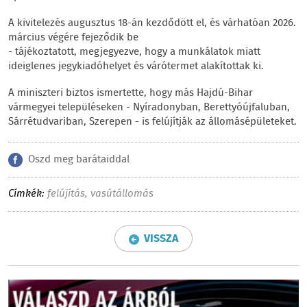
A kivitelezés augusztus 18-án kezdődött el, és várhatóan 2026.
március végére fejeződik be
- tájékoztatott, megjegyezve, hogy a munkálatok miatt
ideiglenes jegykiadóhelyet és várótermet alakítottak ki.
A miniszteri biztos ismertette, hogy más Hajdú-Bihar
vármegyei településeken - Nyíradonyban, Berettyóújfaluban,
Sárrétudvariban, Szerepen - is felújítják az állomásépületeket.
Oszd meg barátaiddal
Címkék:
felújítás
,
vasútállomás
VISSZA