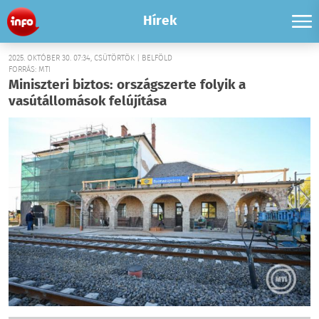
Hírek
2025. OKTÓBER 30. 07:34, CSÜTÖRTÖK | BELFÖLD
FORRÁS: MTI
Miniszteri biztos: országszerte folyik a
vasútállomások felújítása