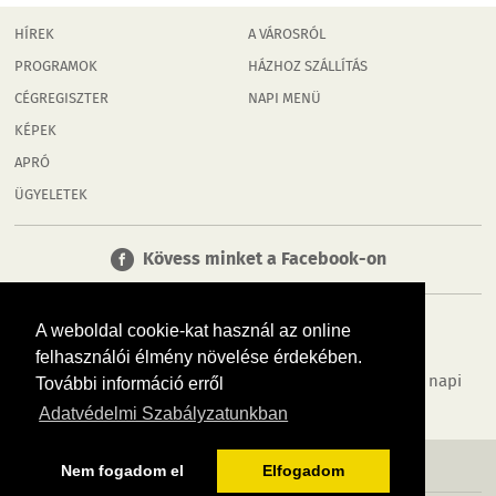
HÍREK
A VÁROSRÓL
PROGRAMOK
HÁZHOZ SZÁLLÍTÁS
CÉGREGISZTER
NAPI MENÜ
KÉPEK
APRÓ
ÜGYELETEK
Kövess minket a Facebook-on
A weboldal cookie-kat használ az online
felhasználói élmény növelése érdekében.
Tudj meg többet városodról! Hírek, programok, képek, napi
További információ erről
menü, cégek…. és minden, ami Rábaköz
Adatvédelmi Szabályzatunkban
MÉDIAAJÁNLÓ
ADATVÉDELEM
IMPRESSZUM
RÓLUNK
ÁSZF
Nem fogadom el
Elfogadom