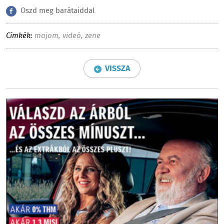
Oszd meg barátaiddal
Címkék:
majom
,
videó
,
zene
VISSZA