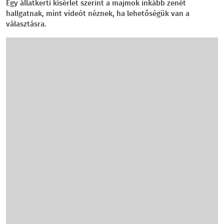
Egy állatkerti kísérlet szerint a majmok inkább zenét
hallgatnak, mint videót néznek, ha lehetőségük van a
választásra.