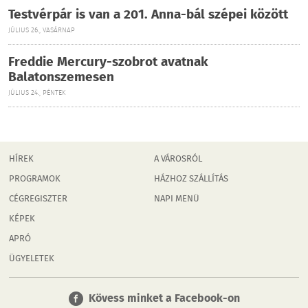
Testvérpár is van a 201. Anna-bál szépei között
JÚLIUS 26., VASÁRNAP
Freddie Mercury-szobrot avatnak
Balatonszemesen
JÚLIUS 24., PÉNTEK
HÍREK
A VÁROSRÓL
PROGRAMOK
HÁZHOZ SZÁLLÍTÁS
CÉGREGISZTER
NAPI MENÜ
KÉPEK
APRÓ
ÜGYELETEK
Kövess minket a Facebook-on