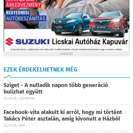
HIRDETÉS
EZEK ÉRDEKELHETNEK MÉG
Sziget - A nulladik napon több generáció
bulizhat együtt
JÚLIUS 30., CSÜTÖRTÖK
Facebook-vita alakult ki arról, hogy mi történt
Takács Péter asztalán, amíg kivonult a Házból
JÚLIUS 28., KEDD