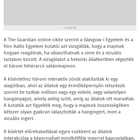
HIRDETÉS
A The Guardian online cikke szerint a Glasgow-i Egyetem és a
finn Aalto Egyetem kutatói azt vizsgálták, hogy a majmok
hogyan reagálnak, ha választhatnak a zene és a vizuális
tartalom között. A vizsgálatot a helsinki állatkertben végezték
el három fehérarcú sátánmajmon.
A kísérlethez három interaktív zónát alakítottak ki egy
alagútban, ahol az állatok egy érintőképernyőn tetszésük
szerint be tudtak indítani vagy egy videót, vagy valamilyen
hanganyagot, amely addig szólt, amíg az állatok ott maradtak.
A kutatók azt figyelték meg, hogy a majmok összességében
kétszer olyan gyakran választották a hangingert, mint a
vizuális ingert.
A kísérlet előrehaladtával egyre csökkent az állatok
interakciója a képernyővel mindkétféle ingerrel kapcsolatban,