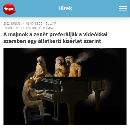
Hírek
2022. JÚNIUS 14. 08:00, KEDD | BULVÁR
FORRÁS: MTI/ILLUSZTRÁCIÓ: PIXABAY
A majmok a zenét preferálják a videókkal
szemben egy állatkerti kísérlet szerint