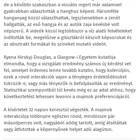
de a későbbi szakaszban a vizuális ingert már valamivel
gyakrabban választották a hanghoz képest. Háromféle
hanganyag közül választhattak, legszívesebben a zenét
hallgatták, az eső hangja és az autók zaja kevésbé volt
népszerű. A videók közül legtöbbször a víz alatti felvételeket
indították be, megelőzve a gilisztákról készült képsorokat és
az absztrakt formákat és színeket mutató videót.
Ilyena Hirskyj-Douglas, a Glasgow-i Egyetem kutatója
elmondta, hogy a vizsgálati eredmény számos új kérdést vet
fel, amelyet érdemes lenne tovább kutatni, hogy kiderüljön,
ezek a rövid interakciók vajon a tényleges érdeklődésüket
tükrözik-e, vagy más tényezők is befolyásolták az eredményt.
Statisztikai szempontból túl kevés még ez az adat ahhoz, hogy
következtetést lehessen levonni a majmok preferenciájáról.
A kísérletet 32 napon keresztül végezték. A majmok
interakciója többnyire egészen rövid, mindössze pár
másodperces volt, nagyjából addig tartott, amíg átsétáltak
vagy átfutottak a képernyőnek helyet adó alagúton.