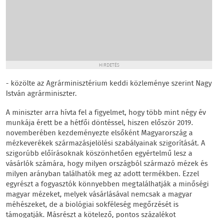
HIRDETÉS
- közölte az Agrárminisztérium keddi közleménye szerint Nagy
István agrárminiszter.
A miniszter arra hívta fel a figyelmet, hogy több mint négy év
munkája érett be a hétfői döntéssel, hiszen először 2019.
novemberében kezdeményezte elsőként Magyarország a
mézkeverékek származásjelölési szabályainak szigorítását. A
szigorúbb előírásoknak köszönhetően egyértelmű lesz a
vásárlók számára, hogy milyen országból származó mézek és
milyen arányban találhatók meg az adott termékben. Ezzel
egyrészt a fogyasztók könnyebben megtalálhatják a minőségi
magyar mézeket, melyek vásárlásával nemcsak a magyar
méhészeket, de a biológiai sokféleség megőrzését is
támogatják. Másrészt a kötelező, pontos százalékot