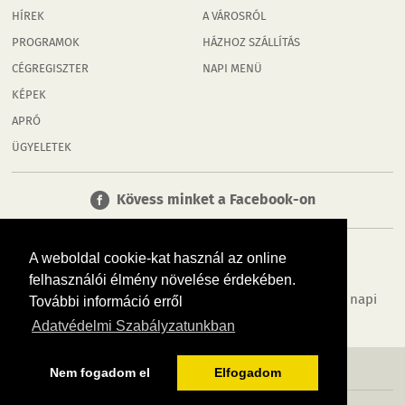
HÍREK
A VÁROSRÓL
PROGRAMOK
HÁZHOZ SZÁLLÍTÁS
CÉGREGISZTER
NAPI MENÜ
KÉPEK
APRÓ
ÜGYELETEK
Kövess minket a Facebook-on
A weboldal cookie-kat használ az online
felhasználói élmény növelése érdekében.
Tudj meg többet városodról! Hírek, programok, képek, napi
További információ erről
menü, cégek…. és minden, ami Rábaköz
Adatvédelmi Szabályzatunkban
MÉDIAAJÁNLÓ
ADATVÉDELEM
IMPRESSZUM
RÓLUNK
ÁSZF
Nem fogadom el
Elfogadom