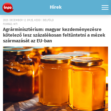
Hírek
2023. DECEMBER 12. 09:25, KEDD | BELFÖLD
FORRÁS: MTI
Agrárminisztérium: magyar kezdeményezésre
kötelező lesz százalékosan feltüntetni a mézek
származását az EU-ban