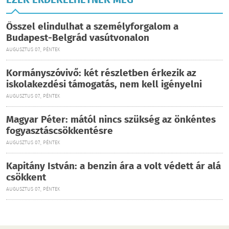
EZEK ÉRDEKELHETNEK MÉG
Ősszel elindulhat a személyforgalom a
Budapest-Belgrád vasútvonalon
AUGUSZTUS 07., PÉNTEK
Kormányszóvivő: két részletben érkezik az
iskolakezdési támogatás, nem kell igényelni
AUGUSZTUS 07., PÉNTEK
Magyar Péter: mától nincs szükség az önkéntes
fogyasztáscsökkentésre
AUGUSZTUS 07., PÉNTEK
Kapitány István: a benzin ára a volt védett ár alá
csökkent
AUGUSZTUS 07., PÉNTEK