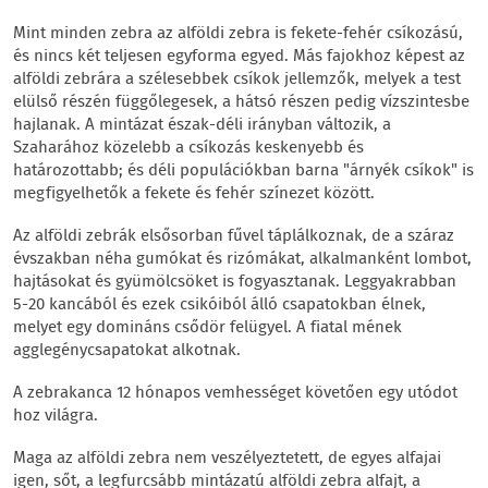
Mint minden zebra az alföldi zebra is fekete-fehér csíkozású,
és nincs két teljesen egyforma egyed. Más fajokhoz képest az
alföldi zebrára a szélesebbek csíkok jellemzők, melyek a test
elülső részén függőlegesek, a hátsó részen pedig vízszintesbe
hajlanak. A mintázat észak-déli irányban változik, a
Szaharához közelebb a csíkozás keskenyebb és
határozottabb; és déli populációkban barna "árnyék csíkok" is
megfigyelhetők a fekete és fehér színezet között.
Az alföldi zebrák elsősorban fűvel táplálkoznak, de a száraz
évszakban néha gumókat és rizómákat, alkalmanként lombot,
hajtásokat és gyümölcsöket is fogyasztanak. Leggyakrabban
5-20 kancából és ezek csikóiból álló csapatokban élnek,
melyet egy domináns csődör felügyel. A fiatal mének
agglegénycsapatokat alkotnak.
A zebrakanca 12 hónapos vemhességet követően egy utódot
hoz világra.
Maga az alföldi zebra nem veszélyeztetett, de egyes alfajai
igen, sőt, a legfurcsább mintázatú alföldi zebra alfajt, a