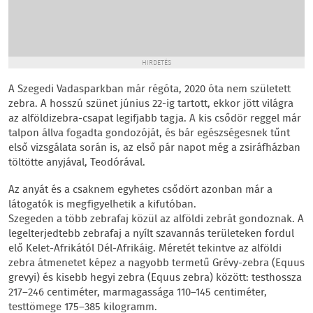
HIRDETÉS
A Szegedi Vadasparkban már régóta, 2020 óta nem született
zebra. A hosszú szünet június 22-ig tartott, ekkor jött világra
az alföldizebra-csapat legifjabb tagja. A kis csődör reggel már
talpon állva fogadta gondozóját, és bár egészségesnek tűnt
első vizsgálata során is, az első pár napot még a zsiráfházban
töltötte anyjával, Teodórával.
Az anyát és a csaknem egyhetes csődört azonban már a
látogatók is megfigyelhetik a kifutóban.
Szegeden a több zebrafaj közül az alföldi zebrát gondoznak. A
legelterjedtebb zebrafaj a nyílt szavannás területeken fordul
elő Kelet-Afrikától Dél-Afrikáig. Méretét tekintve az alföldi
zebra átmenetet képez a nagyobb termetű Grévy-zebra (Equus
grevyi) és kisebb hegyi zebra (Equus zebra) között: testhossza
217–246 centiméter, marmagassága 110–145 centiméter,
testtömege 175–385 kilogramm.