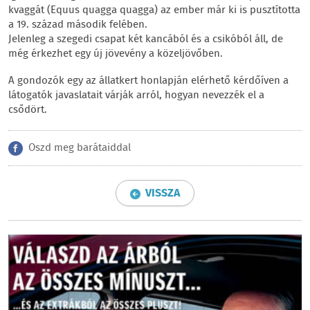
kvaggát (Equus quagga quagga) az ember már ki is pusztította
a 19. század második felében.
Jelenleg a szegedi csapat két kancából és a csikóból áll, de
még érkezhet egy új jövevény a közeljövőben.
A gondozók egy az állatkert honlapján elérhető kérdőíven a
látogatók javaslatait várják arról, hogyan nevezzék el a
csődört.
Oszd meg barátaiddal
VISSZA