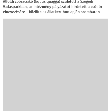
Alföldi zebracsikó (Equus quagga) született a Szegedi
Vadasparkban, az intézmény pályázatot hirdetett a csődör
elnevezésére – közölte az állatkert honlapján szombaton.