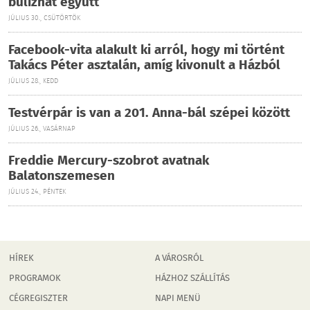
bulizhat együtt
JÚLIUS 30., CSÜTÖRTÖK
Facebook-vita alakult ki arról, hogy mi történt
Takács Péter asztalán, amíg kivonult a Házból
JÚLIUS 28., KEDD
Testvérpár is van a 201. Anna-bál szépei között
JÚLIUS 26., VASÁRNAP
Freddie Mercury-szobrot avatnak
Balatonszemesen
JÚLIUS 24., PÉNTEK
HÍREK
A VÁROSRÓL
PROGRAMOK
HÁZHOZ SZÁLLÍTÁS
CÉGREGISZTER
NAPI MENÜ