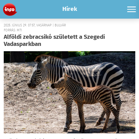
Hírek
2025. JÚNIUS 29. 07:57, VASÁRNAP | BULVÁR
FORRÁS: MTI
Alföldi zebracsikó született a Szegedi
Vadasparkban