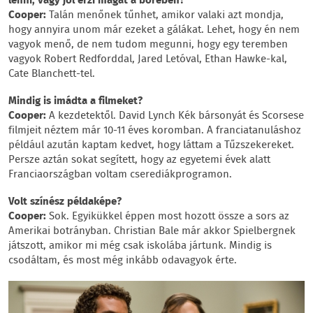
lenni, vagy jól érzi magát a bőrében?
Cooper:
Talán menőnek tűnhet, amikor valaki azt mondja,
hogy annyira unom már ezeket a gálákat. Lehet, hogy én nem
vagyok menő, de nem tudom megunni, hogy egy teremben
vagyok Robert Redforddal, Jared Letóval, Ethan Hawke-kal,
Cate Blanchett-tel.
Mindig is imádta a filmeket?
Cooper:
A kezdetektől. David Lynch Kék bársonyát és Scorsese
filmjeit néztem már 10-11 éves koromban. A franciatanuláshoz
például azután kaptam kedvet, hogy láttam a Tűzszekereket.
Persze aztán sokat segített, hogy az egyetemi évek alatt
Franciaországban voltam cserediákprogramon.
Volt színész példaképe?
Cooper:
Sok. Egyikükkel éppen most hozott össze a sors az
Amerikai botrányban. Christian Bale már akkor Spielbergnek
játszott, amikor mi még csak iskolába jártunk. Mindig is
csodáltam, és most még inkább odavagyok érte.