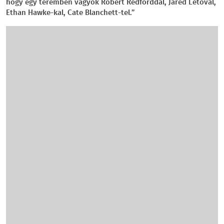
hogy egy teremben vagyok Robert Redforddal, Jared Letóval,
Ethan Hawke-kal, Cate Blanchett-tel.”