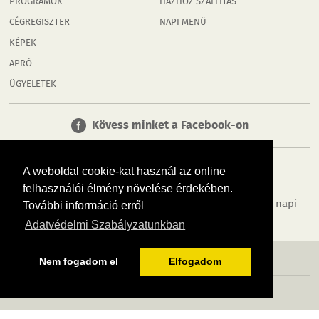
PROGRAMOK
HÁZHOZ SZÁLLÍTÁS
CÉGREGISZTER
NAPI MENÜ
KÉPEK
APRÓ
ÜGYELETEK
Kövess minket a Facebook-on
A weboldal cookie-kat használ az online
felhasználói élmény növelése érdekében.
Tudj meg többet városodról! Hírek, programok, képek, napi
További információ erről
menü, cégek…. és minden, ami Rábaköz
Adatvédelmi Szabályzatunkban
MÉDIAAJÁNLÓ
ADATVÉDELEM
IMPRESSZUM
RÓLUNK
ÁSZF
Nem fogadom el
Elfogadom
Copyright InfoVárosok. Minden jog fenntartva. | Web design & arculat by
Voov