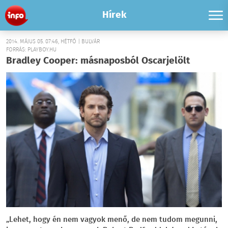
Hírek
2014. MÁJUS 05. 07:46, HÉTFŐ | BULVÁR
FORRÁS: PLAYBOY.HU
Bradley Cooper: másnaposból Oscarjelölt
„Lehet, hogy én nem vagyok menő, de nem tudom megunni,