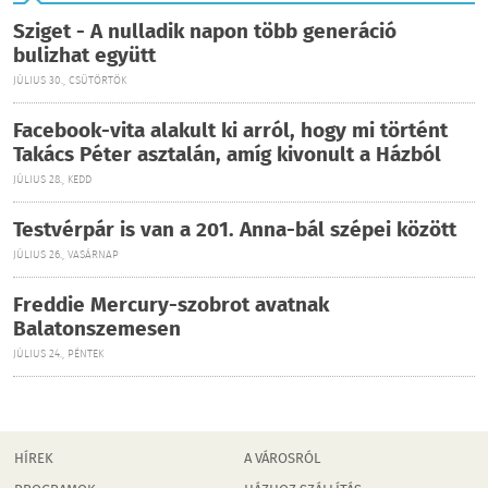
Sziget - A nulladik napon több generáció
bulizhat együtt
JÚLIUS 30., CSÜTÖRTÖK
Facebook-vita alakult ki arról, hogy mi történt
Takács Péter asztalán, amíg kivonult a Házból
JÚLIUS 28., KEDD
Testvérpár is van a 201. Anna-bál szépei között
JÚLIUS 26., VASÁRNAP
Freddie Mercury-szobrot avatnak
Balatonszemesen
JÚLIUS 24., PÉNTEK
HÍREK
A VÁROSRÓL