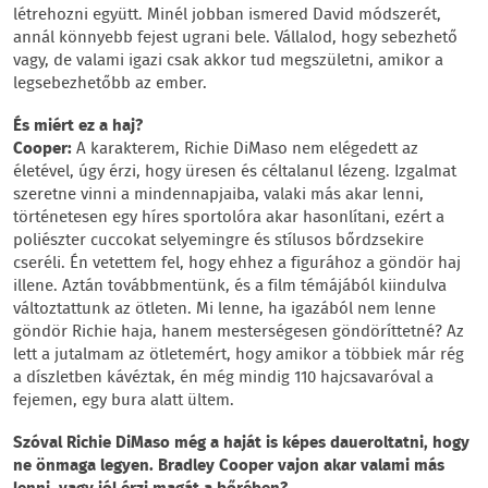
létrehozni együtt. Minél jobban ismered David módszerét,
annál könnyebb fejest ugrani bele. Vállalod, hogy sebezhető
vagy, de valami igazi csak akkor tud megszületni, amikor a
legsebezhetőbb az ember.
És miért ez a haj?
Cooper:
A karakterem, Richie DiMaso nem elégedett az
életével, úgy érzi, hogy üresen és céltalanul lézeng. Izgalmat
szeretne vinni a mindennapjaiba, valaki más akar lenni,
történetesen egy híres sportolóra akar hasonlítani, ezért a
poliészter cuccokat selyemingre és stílusos bőrdzsekire
cseréli. Én vetettem fel, hogy ehhez a figurához a göndör haj
illene. Aztán továbbmentünk, és a film témájából kiindulva
változtattunk az ötleten. Mi lenne, ha igazából nem lenne
göndör Richie haja, hanem mesterségesen göndöríttetné? Az
lett a jutalmam az ötletemért, hogy amikor a többiek már rég
a díszletben kávéztak, én még mindig 110 hajcsavaróval a
fejemen, egy bura alatt ültem.
Szóval Richie DiMaso még a haját is képes daueroltatni, hogy
ne önmaga legyen. Bradley Cooper vajon akar valami más