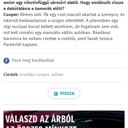
amint egy nikotinfüggő sármőrt alakít. Hogy emlékszik vissza
a debütálásra a kamerák előtt?
Cooper:
Rémes volt. Ők egy cool macsót akartak a szerepre, és
sikerült kiválasztaniuk a szöges ellentétét. A jelenetben egy
régi európai kocsit kellett vezetnem, de fogalmam sem volt,
mit kell csinálni egy manuális váltós autóban. Ráadásul
baromira be voltam rezelve a csóktól, amit Sarah Jessica
Parkertől kaptam.
Oszd meg barátaiddal
Címkék:
bradley cooper
,
színes
VISSZA