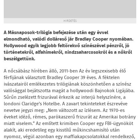
HIRDETÉS
A Másnaposok-trilógia befejezése után egy évvel
elmondható, valódi dolláreső jár Bradley Cooper nyomában.
Hollywood egyik legjobb feltörekvő színészével pénzről, jó
történetekről, alfahímekről, nindzsaharcosokról és a nőkről
beszélgettünk.
A nőcsábász hírében álló, 2011-ben Az év legszexisebb élő
férfijának választott Bradley Cooper 39 éves. A féktelen
ivászatairól emlékezetes trilógiának köszönhetően a színész
valósággal bejátszotta magát a hollywoodi Bajnokok Ligájába.
Sűrűn zselézett frizurával érkezik az interjú helyszínére, a
londoni Claridge’s Hotelbe. A zavart tekinteteket észrevéve
nevetve jegyzi meg: „Nem változott az ízlésem. Az 1970-es
éveket idéző, rémes, parókaszerű frizurát az Amerikai botrány
miatt viselem.” Az említett krimiben Cooper egy FBI-ügynököt
alakít, aki eredetileg egy kisstílű műkincshamisító után
nyomoz, végül azonban egy maffiakapcsolatokkal rendelkező,