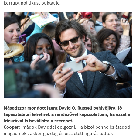
korrupt politikust buktat le.
Másodszor mondott igent David O. Russell behívójára. Jó
tapasztalatai lehetnek a rendezővel kapcsolatban, ha ezzel a
frizurával is bevállalta a szerepet.
Cooper:
Imádok Daviddel dolgozni. Ha bízol benne és átadod
magad neki, akkor gazdag és összetett figurát tudtok