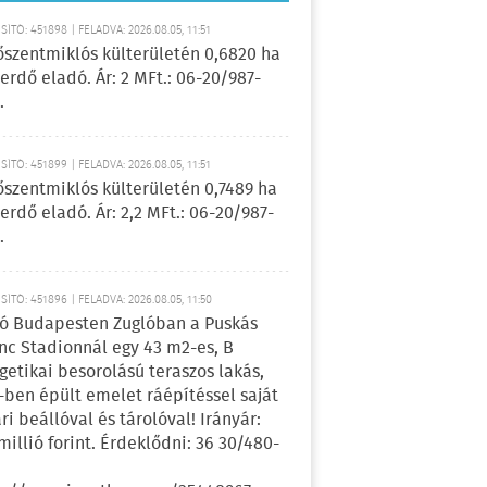
ÍTÓ: 451898 | FELADVA: 2026.08.05, 11:51
őszentmiklós külterületén 0,6820 ha
erdő eladó. Ár: 2 MFt.: 06-20/987-
.
ÍTÓ: 451899 | FELADVA: 2026.08.05, 11:51
őszentmiklós külterületén 0,7489 ha
erdő eladó. Ár: 2,2 MFt.: 06-20/987-
.
ÍTÓ: 451896 | FELADVA: 2026.08.05, 11:50
ó Budapesten Zuglóban a Puskás
nc Stadionnál egy 43 m2-es, B
getikai besorolású teraszos lakás,
-ben épült emelet ráépítéssel saját
ri beállóval és tárolóval! Irányár:
 millió forint. Érdeklődni: 36 30/480-