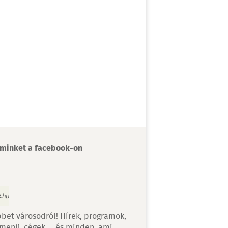
minket a facebook-on
bet városodról! Hírek, programok,
 menü, cégek…. és minden, ami