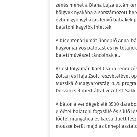
zenés menet a Blaha Lujza utcán kere
hölgyek nyakába a sorszámozott here
évben gyöngyházas fényű babakék po
balatoni kagylók ihlették.
A bicentenáriumát ünneplő Anna-bá
hagyományos palotást és nyitótánck
balettművészei táncolnak el.
Az est folyamán Káel Csaba rendezésé
Zoltán és Haja Zsolt részvételével o
Muzsikáló Magyarország 2025 progra
Dervalics Róbert által vezetett Sak
A bálon a vendégek elé 3500 darabos,
előétel balatoni fogasfilé és süllő 
főétel mangalica és kacsa duett les
mousse kerül majd az ünnepi asztalo