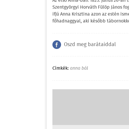
Az első Anna-bált 1825. július 26-án
Szentgyörgyi Horváth Fülöp János fo
ifjú Anna Krisztina azon az estén is
főhadnaggyal, aki később tábornokké
Oszd meg barátaiddal
Címkék:
anna bál