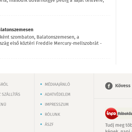
ria, második udvarhölgye pedig a saját testvére,
Balatonszemesen
eként szombaton, Balatonszemesen, a
szág első köztéri Freddie Mercury-mellszobrát -
SRÓL
MÉDIAAJÁNLÓ
Kövess 
 SZÁLLÍTÁS
ADATVÉDELEM
ENÜ
IMPRESSZUM
RÓLUNK
ÁSZF
Tudj meg töb
képek, napi