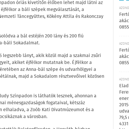
npadon óriás kivetítőn élőben lehet majd látni az
AZONOS
éjfélkor a báli szépek megválasztását, a
Fert
Nemzeti Táncegyüttes, Kökény Attila és Rakonczay
akác
0855
olódva a bál estéjén 200 lány és 200 fiú
na-báli Sokadalmat.
AZONOS
Fert
 legszebb lányt, akik közül majd a szakmai zsűri
akác
gyeit, akiket éjfélkor mutatnak be. Éjfélkor a
0855
éretében az Anna-bál szépe és udvarhölgyei a
sétálnak, majd a Sokadalom résztvevőivel közösen
AZONOS
Elad
Fere
aludy Színpadon is láthatók lesznek, ahonnan a
ener
nai ménesgazdaságok fogataival, kétszáz
2015
on elhaladva, a Zoób Kati Divatmúzeumot és a
udva
kocsikáznak a városban.
79,5
4331