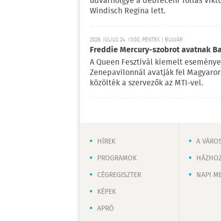
udvarhölgye a debreceni Tollas Viktó
Windisch Regina lett.
2026. JÚLIUS 24. 13:00, PÉNTEK | BULVÁR
Freddie Mercury-szobrot avatnak 
A Queen Fesztivál kiemelt esemény
Zenepavilonnál avatják fel Magyaror
közölték a szervezők az MTI-vel.
HÍREK
A VÁRO
PROGRAMOK
HÁZHOZ
CÉGREGISZTER
NAPI M
KÉPEK
APRÓ