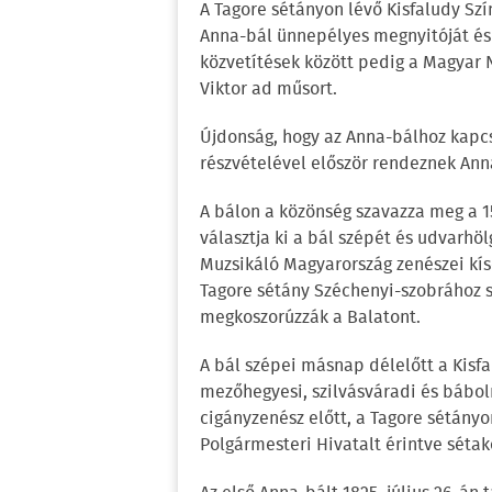
A Tagore sétányon lévő Kisfaludy Szí
Anna-bál ünnepélyes megnyitóját és 
közvetítések között pedig a Magyar 
Viktor ad műsort.
Újdonság, hogy az Anna-bálhoz kapcs
részvételével először rendeznek An
A bálon a közönség szavazza meg a 15
választja ki a bál szépét és udvarhöl
Muzsikáló Magyarország zenészei kís
Tagore sétány Széchenyi-szobrához 
megkoszorúzzák a Balatont.
A bál szépei másnap délelőtt a Kisf
mezőhegyesi, szilvásváradi és bábol
cigányzenész előtt, a Tagore sétány
Polgármesteri Hivatalt érintve séta