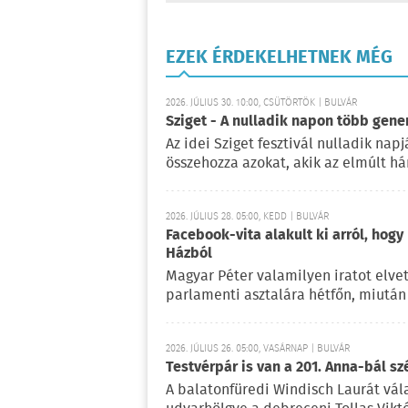
EZEK ÉRDEKELHETNEK MÉG
2026. JÚLIUS 30. 10:00, CSÜTÖRTÖK | BULVÁR
Sziget - A nulladik napon több gene
Az idei Sziget fesztivál nulladik na
összehozza azokat, akik az elmúlt há
2026. JÚLIUS 28. 05:00, KEDD | BULVÁR
Facebook-vita alakult ki arról, hogy
Házból
Magyar Péter valamilyen iratot elvet
parlamenti asztalára hétfőn, miután 
2026. JÚLIUS 26. 05:00, VASÁRNAP | BULVÁR
Testvérpár is van a 201. Anna-bál sz
A balatonfüredi Windisch Laurát vála