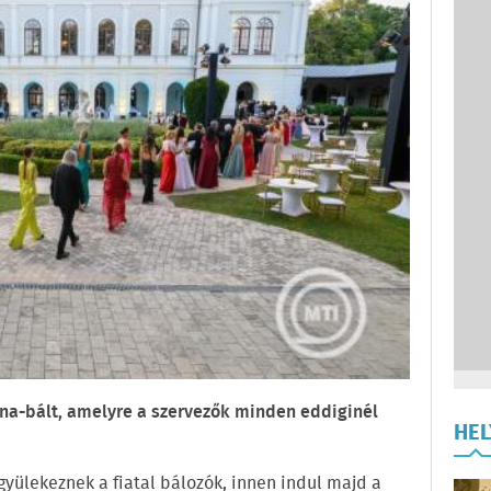
nna-bált, amelyre a szervezők minden eddiginél
HE
 gyülekeznek a fiatal bálozók, innen indul majd a