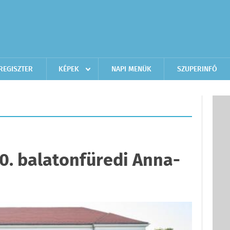
REGISZTER
KÉPEK
NAPI MENÜK
SZUPERINFÓ
0. balatonfüredi Anna-