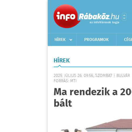
HÍREK
PROGRAMOK
CÉG
HÍREK
2025. JÚLIUS 26. 09:56, SZOMBAT | BULVÁR
FORRÁS: MTI
Ma rendezik a 20
bált