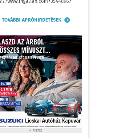
s://www.ingatlan.com/35448967
TOVÁBBI APRÓHIRDETÉSEK
HIRDETÉS