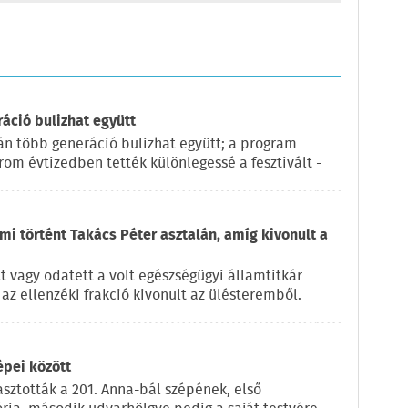
ráció bulizhat együtt
pján több generáció bulizhat együtt; a program
rom évtizedben tették különlegessé a fesztivált -
 mi történt Takács Péter asztalán, amíg kivonult a
t vagy odatett a volt egészségügyi államtitkár
az ellenzéki frakció kivonult az ülésteremből.
épei között
sztották a 201. Anna-bál szépének, első