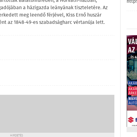
 tartották Balatonfüreden, a Horváth-házban,
http
gadójában a házigazda leányának tiszteletére. Az
merkedett meg leendő férjével, Kiss Ernő huszár
nt az 1848-49-es szabadságharc vértanúja lett.
HIRDETÉS