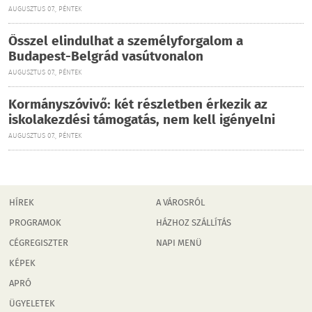
AUGUSZTUS 07., PÉNTEK
Ősszel elindulhat a személyforgalom a
Budapest-Belgrád vasútvonalon
AUGUSZTUS 07., PÉNTEK
Kormányszóvivő: két részletben érkezik az
iskolakezdési támogatás, nem kell igényelni
AUGUSZTUS 07., PÉNTEK
HÍREK
A VÁROSRÓL
PROGRAMOK
HÁZHOZ SZÁLLÍTÁS
CÉGREGISZTER
NAPI MENÜ
KÉPEK
APRÓ
ÜGYELETEK