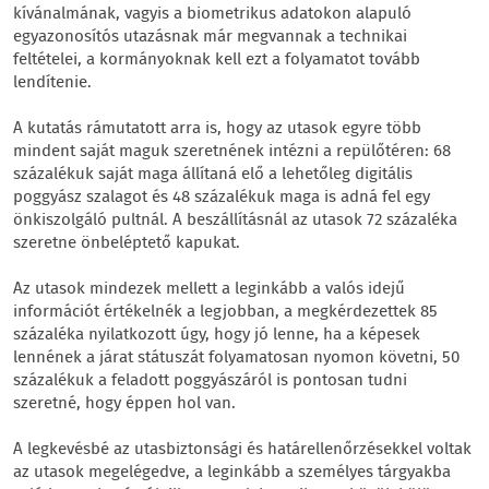
kívánalmának, vagyis a biometrikus adatokon alapuló
egyazonosítós utazásnak már megvannak a technikai
feltételei, a kormányoknak kell ezt a folyamatot tovább
lendítenie.
A kutatás rámutatott arra is, hogy az utasok egyre több
mindent saját maguk szeretnének intézni a repülőtéren: 68
százalékuk saját maga állítaná elő a lehetőleg digitális
poggyász szalagot és 48 százalékuk maga is adná fel egy
önkiszolgáló pultnál. A beszállításnál az utasok 72 százaléka
szeretne önbeléptető kapukat.
Az utasok mindezek mellett a leginkább a valós idejű
információt értékelnék a legjobban, a megkérdezettek 85
százaléka nyilatkozott úgy, hogy jó lenne, ha a képesek
lennének a járat státuszát folyamatosan nyomon követni, 50
százalékuk a feladott poggyászáról is pontosan tudni
szeretné, hogy éppen hol van.
A legkevésbé az utasbiztonsági és határellenőrzésekkel voltak
az utasok megelégedve, a leginkább a személyes tárgyakba