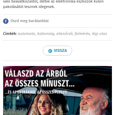
való beavatkozástól, illetve az elektronika eszközök külön
pakolásától lesznek idegesek.
Oszd meg barátaiddal
Címkék:
automata
,
biztonság
,
ellenőrző
,
felmérés
,
légi utas
VISSZA