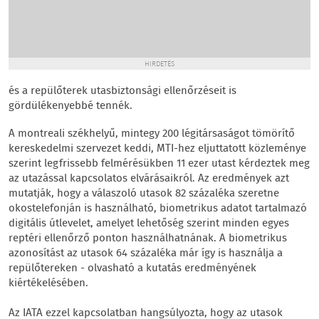
HIRDETÉS
és a repülőterek utasbiztonsági ellenőrzéseit is
gördülékenyebbé tennék.
A montreali székhelyű, mintegy 200 légitársaságot tömörítő
kereskedelmi szervezet keddi, MTI-hez eljuttatott közleménye
szerint legfrissebb felmérésükben 11 ezer utast kérdeztek meg
az utazással kapcsolatos elvárásaikról. Az eredmények azt
mutatják, hogy a válaszoló utasok 82 százaléka szeretne
okostelefonján is használható, biometrikus adatot tartalmazó
digitális útlevelet, amelyet lehetőség szerint minden egyes
reptéri ellenőrző ponton használhatnának. A biometrikus
azonosítást az utasok 64 százaléka már így is használja a
repülőtereken - olvasható a kutatás eredményének
kiértékelésében.
Az IATA ezzel kapcsolatban hangsúlyozta, hogy az utasok