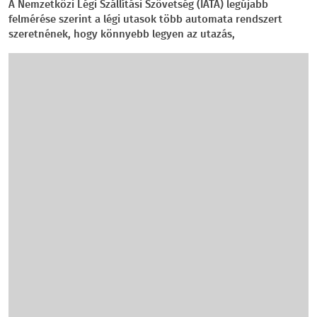
A Nemzetközi Légi Szállítási Szövetség (IATA) legújabb
felmérése szerint a légi utasok több automata rendszert
szeretnének, hogy könnyebb legyen az utazás,