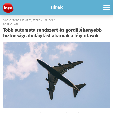
Hírek
2017. OKTÓBER 25. 07:32, SZERDA | BELFÖLD
FORRÁS: MTI
Több automata rendszert és gördülékenyebb
biztonsági átvilágítást akarnak a légi utasok