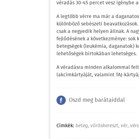
véradás 30-45 percet vesz igénybe ad
A legtöbb vérre ma már a daganatos 
különböző sebészeti beavatkozások. 
csak a negyedik helyen állnak. A na
fejlődésének a következménye: sok ko
betegségek (leukémia, daganatok) ke
lehetőségek birtokában lehetséges.
A véradásra minden alkalommal felt
lakcímkártyáját, valamint TAJ-kártyáj
Oszd meg barátaiddal
Címkék:
beteg
,
vöröskereszt
,
vér
,
vér