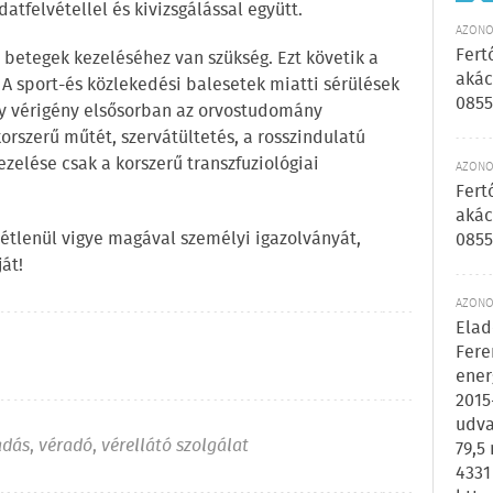
atfelvétellel és kivizsgálással együtt.
AZONOS
Fert
betegek kezeléséhez van szükség. Ezt követik a
akác
A sport-és közlekedési balesetek miatti sérülések
0855
gy vérigény elsősorban az orvostudomány
rszerű műtét, szervátültetés, a rosszindulatú
zelése csak a korszerű transzfuziológiai
AZONOS
Fert
akác
étlenül vigye magával személyi igazolványát,
0855
át!
AZONOS
Elad
Fere
ener
2015
udva
adás
,
véradó
,
vérellátó szolgálat
79,5
4331