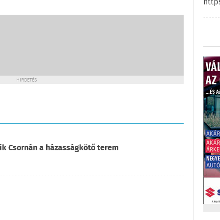
http
HIRDETÉS
ik Csornán a házasságkötő terem