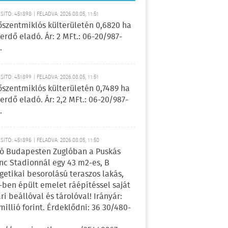
ÍTÓ: 451898 | FELADVA: 2026.08.05, 11:51
őszentmiklós külterületén 0,6820 ha
erdő eladó. Ár: 2 MFt.: 06-20/987-
.
ÍTÓ: 451899 | FELADVA: 2026.08.05, 11:51
őszentmiklós külterületén 0,7489 ha
erdő eladó. Ár: 2,2 MFt.: 06-20/987-
.
ÍTÓ: 451896 | FELADVA: 2026.08.05, 11:50
ó Budapesten Zuglóban a Puskás
nc Stadionnál egy 43 m2-es, B
getikai besorolású teraszos lakás,
-ben épült emelet ráépítéssel saját
ri beállóval és tárolóval! Irányár:
 millió forint. Érdeklődni: 36 30/480-