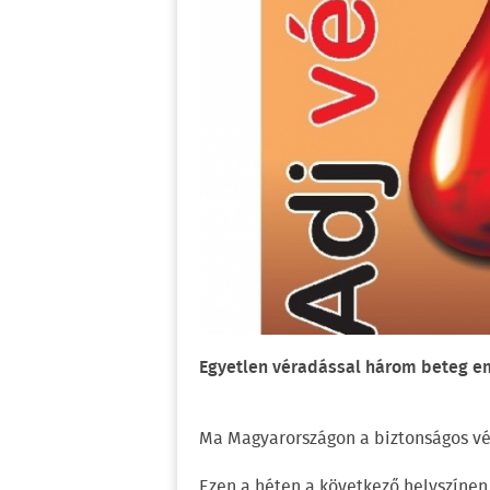
Egyetlen véradással három beteg e
Ma Magyarországon a biztonságos vé
Ezen a héten a következő helyszíne