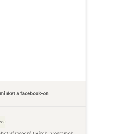
minket a facebook-on
bet városodról! Hírek, programok,