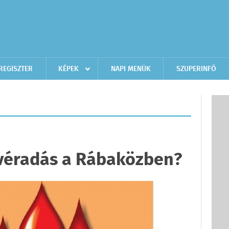
REGISZTER
KÉPEK
NAPI MENÜK
SZUPERINFÓ
 véradás a Rábaközben?