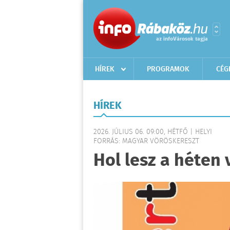
HÍREK
PROGRAMOK
CÉG
HÍREK
2026. JÚLIUS 06. 09:00, HÉTFŐ | HELYI
FORRÁS: MAGYAR VÖRÖSKERESZT
Hol lesz a héten