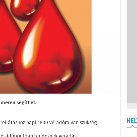
mberen segíthet.
HE
rellátáshoz napi 1800 véradóra van szükség.
n és időpontban rendeznek véradást: