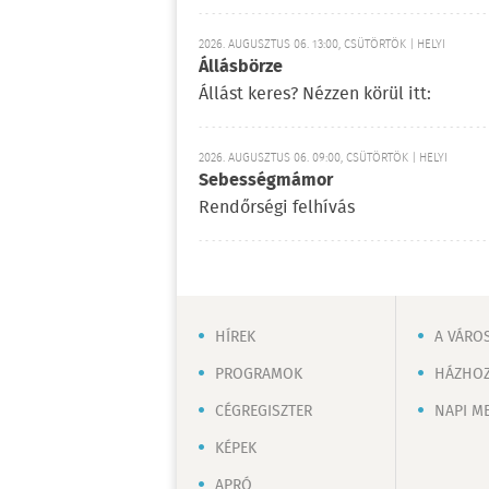
2026. AUGUSZTUS 06. 13:00, CSÜTÖRTÖK | HELYI
Állásbörze
Állást keres? Nézzen körül itt:
2026. AUGUSZTUS 06. 09:00, CSÜTÖRTÖK | HELYI
Sebességmámor
Rendőrségi felhívás
HÍREK
A VÁRO
PROGRAMOK
HÁZHOZ
CÉGREGISZTER
NAPI M
KÉPEK
APRÓ