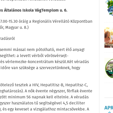
es Általános Iskola VágTemplom u. 6.
.00-15.30 óráig a Regionális Vérellátó Központban
r, Magyar u. 8.)
radásról
r semmi mással nem pótolható, mert élő anyag!
gíthet: a levett vérből vörösvérsejt-
és vérlemezke-koncentrátum készül.Két véradás
i időre van szüksége a szervezetünknek, hogy
ötelező tesztek a HIV, Hepatitisz-B, Hepatitsz-C,
eghatározás). A nők évente négyszer, férfiak évente
özött minimum 56 napnak kell eltelnie. A véradás
gyszer használatos tű segítségével 4,5 deciliter
AP
E), és egy keveset a vizsgálathoz mintacsövekbe. A