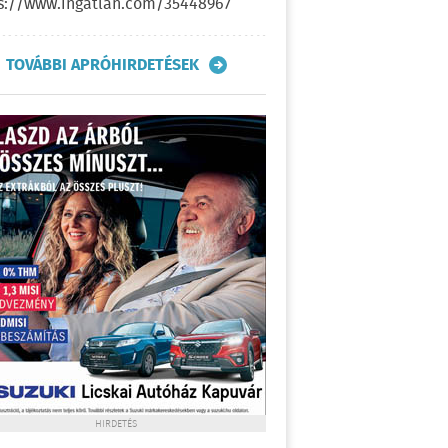
s://www.ingatlan.com/35448967
TOVÁBBI APRÓHIRDETÉSEK
HIRDETÉS