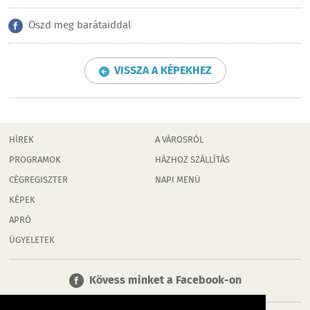
Oszd meg barátaiddal
VISSZA A KÉPEKHEZ
HÍREK
A VÁROSRÓL
PROGRAMOK
HÁZHOZ SZÁLLÍTÁS
CÉGREGISZTER
NAPI MENÜ
KÉPEK
APRÓ
ÜGYELETEK
Kövess minket a Facebook-on