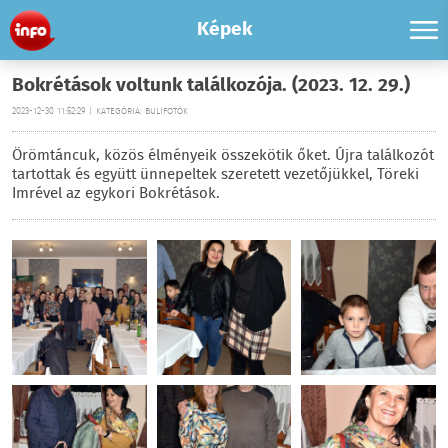
Képek
Bokrétások voltunk találkozója. (2023. 12. 29.)
2023-12-30 11:52:29 | KATEGÓRIA: BULIFOTÓK
Örömtáncuk, közös élményeik összekötik őket. Újra találkozót
tartottak és együtt ünnepeltek szeretett vezetőjükkel, Töreki
Imrével az egykori Bokrétások.