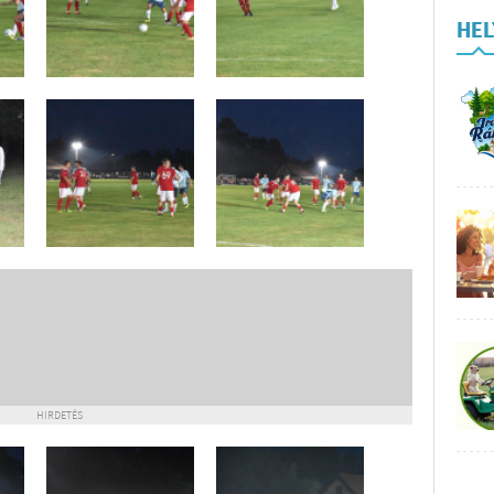
HE
HIRDETÉS