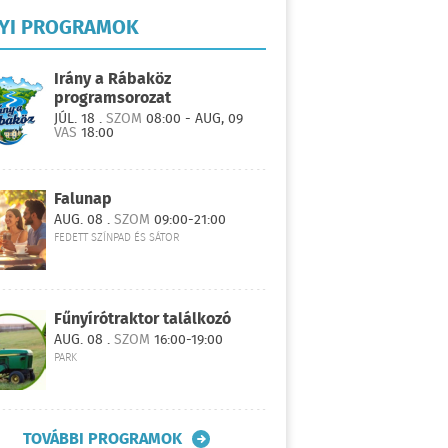
LYI PROGRAMOK
Irány a Rábaköz
programsorozat
JÚL. 18 .
SZOM
08:00 - AUG, 09
VAS
18:00
Falunap
AUG. 08 .
SZOM
09:00-21:00
FEDETT SZÍNPAD ÉS SÁTOR
Fűnyírótraktor találkozó
AUG. 08 .
SZOM
16:00-19:00
PARK
TOVÁBBI PROGRAMOK