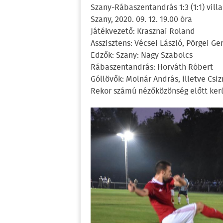
Szany-Rábaszentandrás 1:3 (1:1) vil
Szany, 2020. 09. 12. 19.00 óra
Játékvezető: Krasznai Roland
Asszisztens: Vécsei László, Pörgei Ge
Edzők: Szany: Nagy Szabolcs
Rábaszentandrás: Horváth Róbert
Góllövők: Molnár András, illetve Cs
Rekor számú nézőközönség előtt kerü