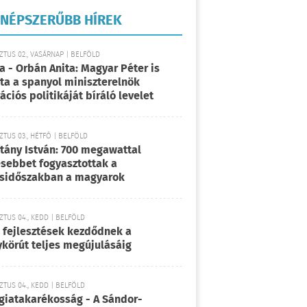
NÉPSZERŰBB HÍREK
TUS 02., VASÁRNAP | BELFÖLD
a - Orbán Anita: Magyar Péter is
rta a spanyol miniszterelnök
ációs politikáját bíráló levelet
TUS 03., HÉTFŐ | BELFÖLD
tány István: 700 megawattal
sebbet fogyasztottak a
sidőszakban a magyarok
TUS 04., KEDD | BELFÖLD
 fejlesztések kezdődnek a
körút teljes megújulásáig
TUS 04., KEDD | BELFÖLD
giatakarékosság - A Sándor-