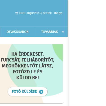
2026. augusztus 7, péntek - Ibolya
OLVASÓSAROK
TOVÁBBIAK
HA ÉRDEKESET,
FURCSÁT, FELHÁBORÍTÓT,
MEGHÖKKENTŐT LÁTSZ,
FOTÓZD LE ÉS
KÜLDD BE!
FOTÓ KÜLDÉSE