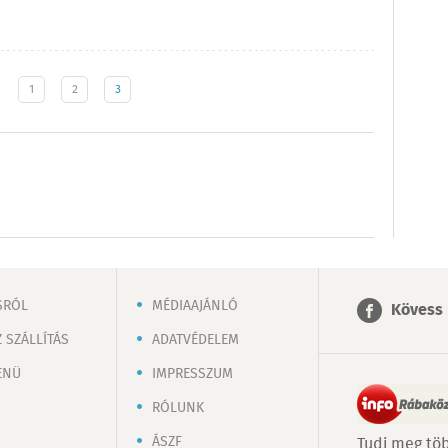
1
2
3
SRÓL
MÉDIAAJÁNLÓ
Kövess 
 SZÁLLÍTÁS
ADATVÉDELEM
ENÜ
IMPRESSZUM
RÓLUNK
ÁSZF
Tudj meg töb