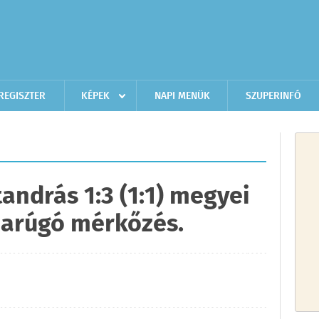
REGISZTER
KÉPEK
NAPI MENÜK
SZUPERINFÓ
ndrás 1:3 (1:1) megyei
bdarúgó mérkőzés.