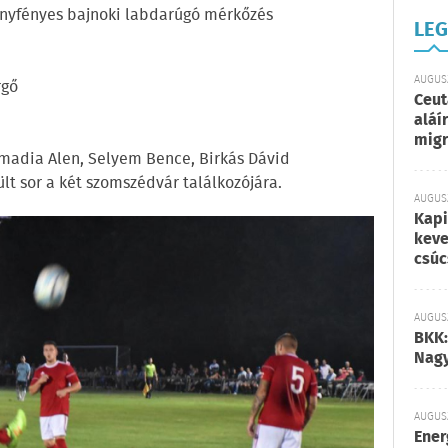
lanyfényes bajnoki labdarúgó mérkőzés
LEG
AUGUSZ
rgő
Ceut
aláí
migr
izmadia Alen, Selyem Bence, Birkás Dávid
lt sor a két szomszédvár találkozójára.
AUGUSZ
Kapi
keve
csúc
AUGUSZ
BKK:
Nagy
AUGUSZ
Ener