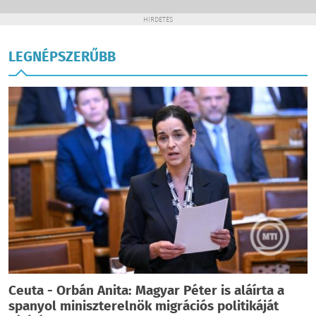
HIRDETÉS
LEGNÉPSZERŰBB
Ceuta - Orbán Anita: Magyar Péter is aláírta a
spanyol miniszterelnök migrációs politikáját