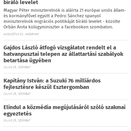
bíráló levelet
Magyar Péter miniszterelnök is aláírta 21 európai uniós állam-
és kormányfővel együtt a Pedro Sánchez spanyol
miniszterelnök migrációs politikáját bíráló levelet - közölte
Orbán Anita külügyminiszter a Facebookon szombaton.
AUGUSZTUS 02., VASÁRNAP
Gajdos László átfogó vizsgálatot rendelt el a
hatvanpusztai telepen az állattartási szabályok
betartása ügyében
JÚLIUS 25., SZOMBAT
Kapitány István: a Suzuki 76 milliárdos
fejlesztésre készül Esztergomban
JÚLIUS 25., SZOMBAT
Elindul a közmédia megújulásáról szóló szakmai
egyeztetés
JÚLIUS 25., SZOMBAT