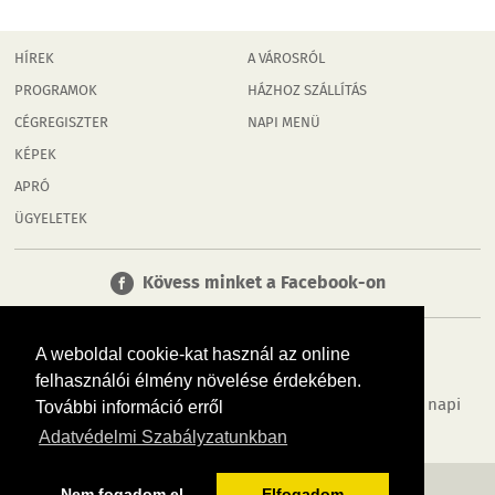
HÍREK
A VÁROSRÓL
PROGRAMOK
HÁZHOZ SZÁLLÍTÁS
CÉGREGISZTER
NAPI MENÜ
KÉPEK
APRÓ
ÜGYELETEK
Kövess minket a Facebook-on
A weboldal cookie-kat használ az online
felhasználói élmény növelése érdekében.
Tudj meg többet városodról! Hírek, programok, képek, napi
További információ erről
menü, cégek…. és minden, ami Rábaköz
Adatvédelmi Szabályzatunkban
MÉDIAAJÁNLÓ
ADATVÉDELEM
IMPRESSZUM
RÓLUNK
ÁSZF
Nem fogadom el
Elfogadom