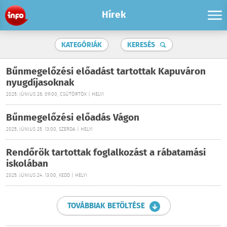
Hírek
KATEGÓRIÁK
KERESÉS
Bűnmegelőzési előadást tartottak Kapuváron
nyugdíjasoknak
2025. JÚNIUS 26. 09:00, CSÜTÖRTÖK | HELYI
Bűnmegelőzési előadás Vágon
2025. JÚNIUS 25. 13:00, SZERDA | HELYI
Rendőrök tartottak foglalkozást a rábatamási
iskolában
2025. JÚNIUS 24. 13:00, KEDD | HELYI
TOVÁBBIAK BETÖLTÉSE