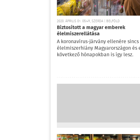
2020. ÁPRILIS 01. 05:49, SZERDA | BELFÖLD
Biztosított a magyar emberek
élelmiszerellátása
A koronavírus-járvány ellenére sincs
élelmiszerhiány Magyarországon és 
következő hónapokban is így lesz.