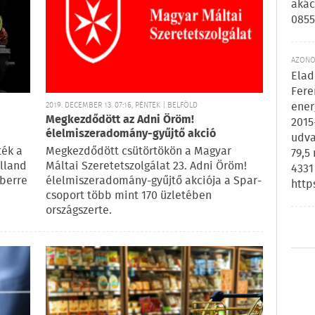
akác
0855
AZONOS
Elad
Fere
ener
2019. DECEMBER 13. 07:16, PÉNTEK | BELFÖLD
Megkezdődött az Adni Öröm!
2015
élelmiszeradomány-gyűjtő akció
udva
ték a
Megkezdődött csütörtökön a Magyar
79,5
lland
Máltai Szeretetszolgálat 23. Adni Öröm!
4331
mberre
élelmiszeradomány-gyűjtő akciója a Spar-
http
csoport több mint 170 üzletében
országszerte.