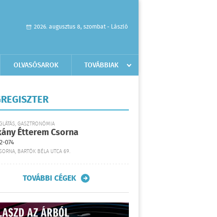
2026. augusztus 8, szombat - László
OLVASÓSAROK
TOVÁBBIAK
REGISZTER
GLÁTÁS, GASZTRONÓMIA
kány Étterem Csorna
2-074
SORNA, BARTÓK BÉLA UTCA 69.
TOVÁBBI CÉGEK