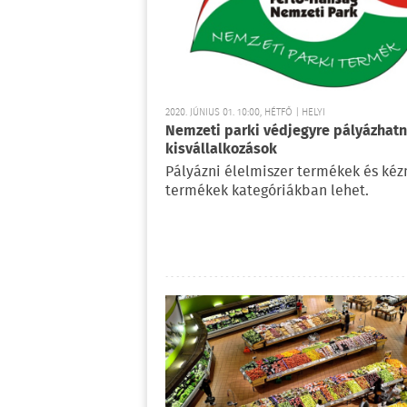
2020. JÚNIUS 01. 10:00, HÉTFŐ | HELYI
Nemzeti parki védjegyre pályázhat
kisvállalkozások
Pályázni élelmiszer termékek és ké
termékek kategóriákban lehet.