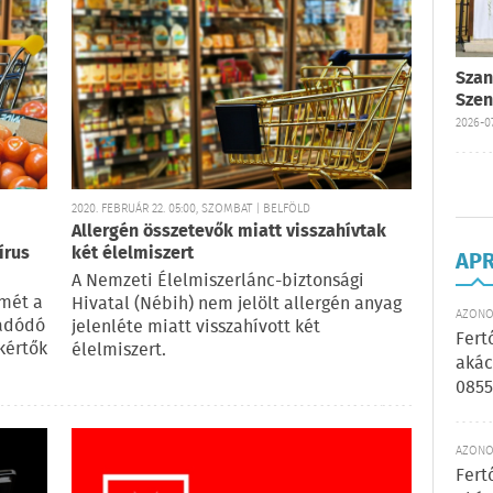
Szan
Szen
2026-07
2020. FEBRUÁR 22. 05:00, SZOMBAT | BELFÖLD
Allergén összetevők miatt visszahívtak
írus
két élelmiszert
AP
A Nemzeti Élelmiszerlánc-biztonsági
mét a
Hivatal (Nébih) nem jelölt allergén anyag
AZONOS
 adódó
jelenléte miatt visszahívott két
Fert
kértők
élelmiszert.
akác
0855
AZONOS
Fert