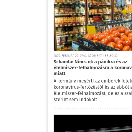
2020. FEBRUÁR 29. 07:13, SZOMBAT | BELFÖLD
Schanda: Nincs ok a pánikra és az
élelmiszer-felhalmozásra a koronav
miatt
A kormány megérti az emberek félel
koronavírus-fertőzéstől és az ebből
élelmiszer-felhalmozást, de ez a sza
szerint sem indokolt