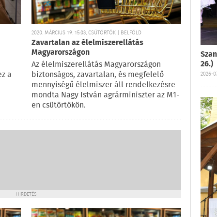
2020. MÁRCIUS 19. 15:03, CSÜTÖRTÖK | BELFÖLD
Zavartalan az élelmiszerellátás
Magyarországon
Szan
26.)
Az élelmiszerellátás Magyarországon
ez a
biztonságos, zavartalan, és megfelelő
2026-07
mennyiségű élelmiszer áll rendelkezésre -
mondta Nagy István agrárminiszter az M1-
en csütörtökön.
HIRDETÉS