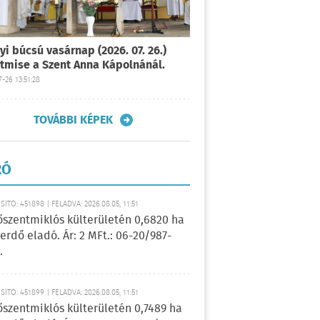
yi búcsú vasárnap (2026. 07. 26.)
tmise a Szent Anna Kápolnánál.
-26 13:51:28
TOVÁBBI KÉPEK
RÓ
ÍTÓ: 451898 | FELADVA: 2026.08.05, 11:51
őszentmiklós külterületén 0,6820 ha
erdő eladó. Ár: 2 MFt.: 06-20/987-
.
ÍTÓ: 451899 | FELADVA: 2026.08.05, 11:51
őszentmiklós külterületén 0,7489 ha