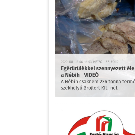
2020. JÚLIUS 06. 14:03, HÉTFŐ | BELFÖLD
Egérürülékkel szennyezett élel
a Nébih - VIDEÓ
A Nébih csaknem 236 tonna termék
székhelyű Brojlert Kft.-nél.