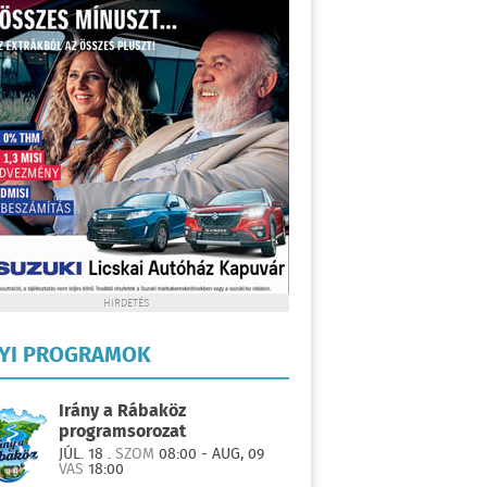
HIRDETÉS
LYI PROGRAMOK
Irány a Rábaköz
programsorozat
JÚL. 18 .
SZOM
08:00 - AUG, 09
VAS
18:00