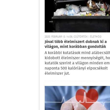
2020. FEBRUÁR 13. 14:06, CSÜTÖRTÖK | ÉLETMÓD
Jóval több élelmiszert dobnak ki a
világon, mint korábban gondolták
A korábbi kutatások mind alábecsül
kidobott élelmiszer mennyiségét, ho
kutatók szerint a világon minden e
naponta 500 kalóriányi elpocsékolt
élelmiszer jut.