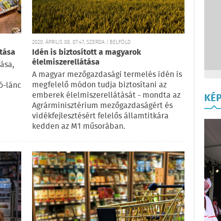
2020. ÁPRILIS 08. 07:47, SZERDA | BELFÖLD
átása
Idén is biztosított a magyarok
élelmiszerellátása
tása,
A magyar mezőgazdasági termelés idén is
megfelelő módon tudja biztosítani az
ó-lánc
emberek élelmiszerellátását - mondta az
KÉ
Agrárminisztérium mezőgazdaságért és
vidékfejlesztésért felelős államtitkára
kedden az M1 műsorában.