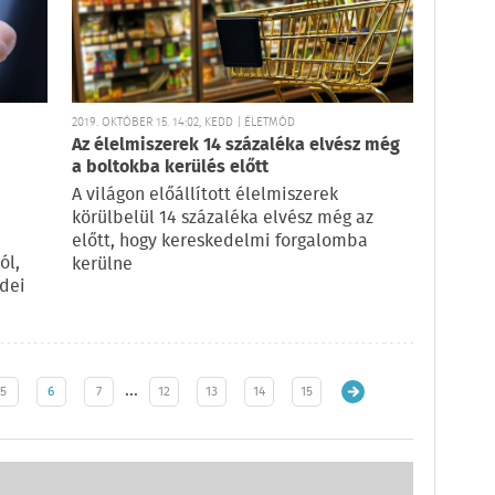
2019. OKTÓBER 15. 14:02, KEDD | ÉLETMÓD
Az élelmiszerek 14 százaléka elvész még
a boltokba kerülés előtt
A világon előállított élelmiszerek
körülbelül 14 százaléka elvész még az
előtt, hogy kereskedelmi forgalomba
ól,
kerülne
idei
…
5
6
7
12
13
14
15