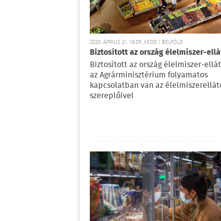
2020. ÁPRILIS 21. 18:09, KEDD | BELFÖLD
Biztosított az ország élelmiszer-ell
Biztosított az ország élelmiszer-ellá
az Agrárminisztérium folyamatos
kapcsolatban van az élelmiszerellát
szereplőivel