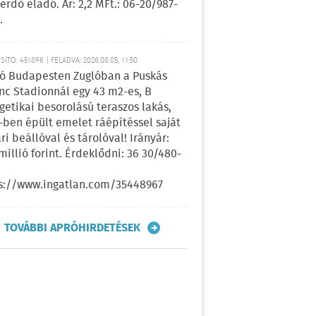
erdő eladó. Ár: 2,2 MFt.: 06-20/987-
.
ÍTÓ: 451896 | FELADVA: 2026.08.05, 11:50
ó Budapesten Zuglóban a Puskás
nc Stadionnál egy 43 m2-es, B
getikai besorolású teraszos lakás,
-ben épült emelet ráépítéssel saját
ri beállóval és tárolóval! Irányár:
 millió forint. Érdeklődni: 36 30/480-
s://www.ingatlan.com/35448967
TOVÁBBI APRÓHIRDETÉSEK