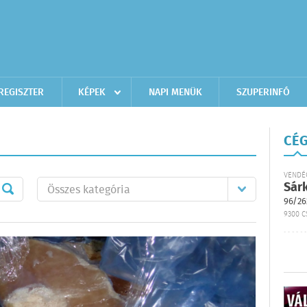
REGISZTER
KÉPEK
NAPI MENÜK
SZUPERINFÓ
CÉG
VENDÉ
Sár
96/26
9300 C