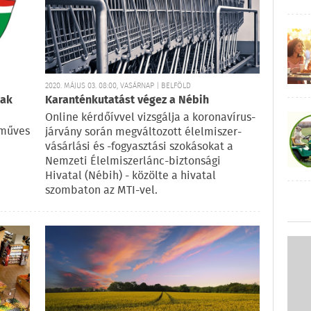
2020. MÁJUS 03. 08:00, VASÁRNAP | BELFÖLD
nak
Karanténkutatást végez a Nébih
Online kérdőívvel vizsgálja a koronavírus-
zműves
járvány során megváltozott élelmiszer-
vásárlási és -fogyasztási szokásokat a
Nemzeti Élelmiszerlánc-biztonsági
Hivatal (Nébih) - közölte a hivatal
szombaton az MTI-vel.