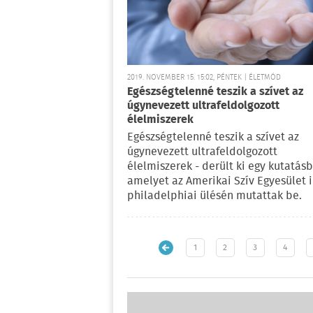
2019. NOVEMBER 15. 15:02, PÉNTEK | ÉLETMÓD
Egészségtelenné teszik a szívet az
úgynevezett ultrafeldolgozott
élelmiszerek
Egészségtelenné teszik a szívet az
úgynevezett ultrafeldolgozott
élelmiszerek - derült ki egy kutatásb
amelyet az Amerikai Szív Egyesület 
philadelphiai ülésén mutattak be.
1
2
3
4