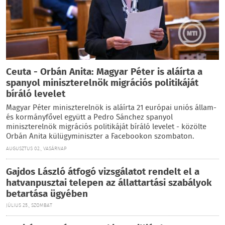
Ceuta - Orbán Anita: Magyar Péter is aláírta a
spanyol miniszterelnök migrációs politikáját
bíráló levelet
Magyar Péter miniszterelnök is aláírta 21 európai uniós állam-
és kormányfővel együtt a Pedro Sánchez spanyol
miniszterelnök migrációs politikáját bíráló levelet - közölte
Orbán Anita külügyminiszter a Facebookon szombaton.
AUGUSZTUS 02., VASÁRNAP
Gajdos László átfogó vizsgálatot rendelt el a
hatvanpusztai telepen az állattartási szabályok
betartása ügyében
JÚLIUS 25., SZOMBAT