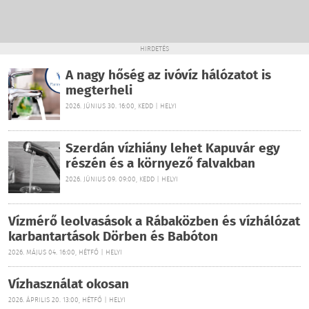
HIRDETÉS
A nagy hőség az ivóvíz hálózatot is
megterheli
2026. JÚNIUS 30. 16:00, KEDD | HELYI
Szerdán vízhiány lehet Kapuvár egy
részén és a környező falvakban
2026. JÚNIUS 09. 09:00, KEDD | HELYI
Vízmérő leolvasások a Rábaközben és vízhálózat
karbantartások Dörben és Babóton
2026. MÁJUS 04. 16:00, HÉTFŐ | HELYI
Vízhasználat okosan
2026. ÁPRILIS 20. 13:00, HÉTFŐ | HELYI