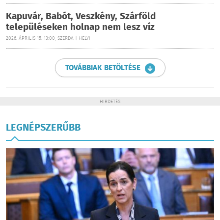
Kapuvár, Babót, Veszkény, Szárföld
településeken holnap nem lesz víz
2026. ÁPRILIS 15. 13:00, SZERDA | HELYI
TOVÁBBIAK BETÖLTÉSE
HIRDETÉS
LEGNÉPSZERŰBB