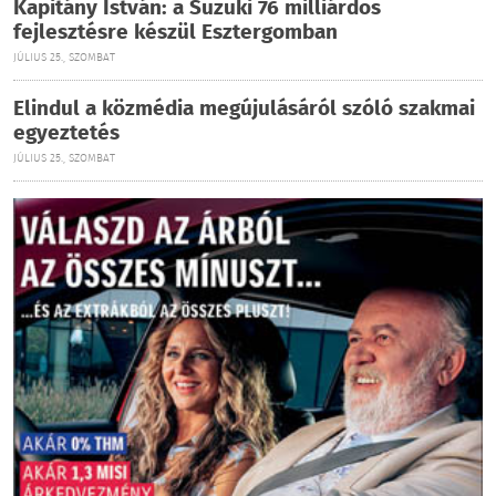
Kapitány István: a Suzuki 76 milliárdos
fejlesztésre készül Esztergomban
JÚLIUS 25., SZOMBAT
Elindul a közmédia megújulásáról szóló szakmai
egyeztetés
JÚLIUS 25., SZOMBAT