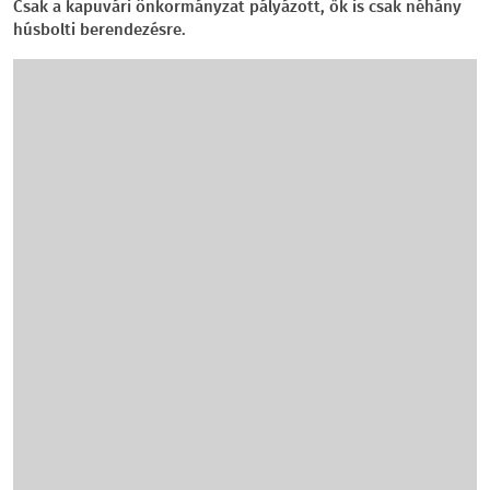
Csak a kapuvári önkormányzat pályázott, ők is csak néhány
húsbolti berendezésre.