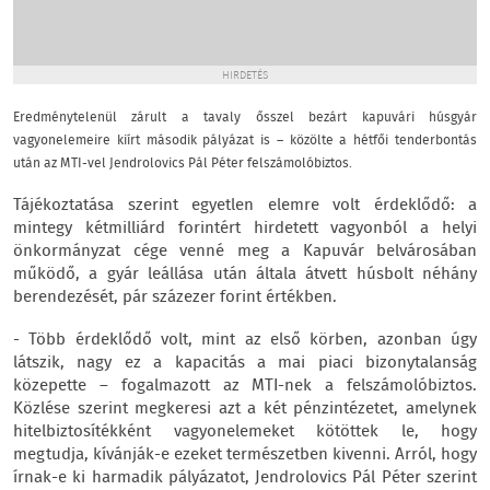
HIRDETÉS
Eredménytelenül zárult a tavaly ősszel bezárt kapuvári húsgyár
vagyonelemeire kiírt második pályázat is – közölte a hétfői tenderbontás
után az MTI-vel Jendrolovics Pál Péter felszámolóbiztos.
Tájékoztatása szerint egyetlen elemre volt érdeklődő: a
mintegy kétmilliárd forintért hirdetett vagyonból a helyi
önkormányzat cége venné meg a Kapuvár belvárosában
működő, a gyár leállása után általa átvett húsbolt néhány
berendezését, pár százezer forint értékben.
- Több érdeklődő volt, mint az első körben, azonban úgy
látszik, nagy ez a kapacitás a mai piaci bizonytalanság
közepette – fogalmazott az MTI-nek a felszámolóbiztos.
Közlése szerint megkeresi azt a két pénzintézetet, amelynek
hitelbiztosítékként vagyonelemeket kötöttek le, hogy
megtudja, kívánják-e ezeket természetben kivenni. Arról, hogy
írnak-e ki harmadik pályázatot, Jendrolovics Pál Péter szerint