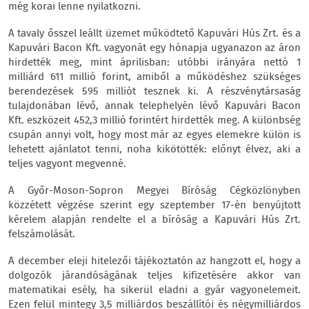
még korai lenne nyilatkozni.
A tavaly ősszel leállt üzemet működtető Kapuvári Hús Zrt. és a
Kapuvári Bacon Kft. vagyonát egy hónapja ugyanazon az áron
hirdették meg, mint áprilisban: utóbbi irányára nettó 1
milliárd 611 millió forint, amiből a működéshez szükséges
berendezések 595 milliót tesznek ki. A részvénytársaság
tulajdonában lévő, annak telephelyén lévő Kapuvári Bacon
Kft. eszközeit 452,3 millió forintért hirdették meg. A különbség
csupán annyi volt, hogy most már az egyes elemekre külön is
lehetett ajánlatot tenni, noha kikötötték: előnyt élvez, aki a
teljes vagyont megvenné.
A Győr-Moson-Sopron Megyei Bíróság Cégközlönyben
közzétett végzése szerint egy szeptember 17-én benyújtott
kérelem alapján rendelte el a bíróság a Kapuvári Hús Zrt.
felszámolását.
A december eleji hitelezői tájékoztatón az hangzott el, hogy a
dolgozók járandóságának teljes kifizetésére akkor van
matematikai esély, ha sikerül eladni a gyár vagyonelemeit.
Ezen felül mintegy 3,5 milliárdos beszállítói és négymilliárdos