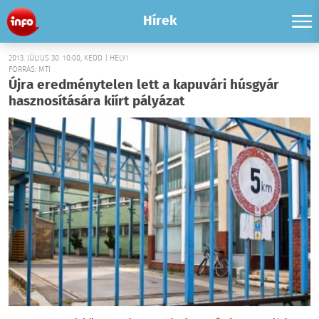
Hírek
2013. JÚLIUS 30. 10:00, KEDD | HELYI
FORRÁS: MTI
Újra eredménytelen lett a kapuvári húsgyár
hasznosítására kiírt pályázat