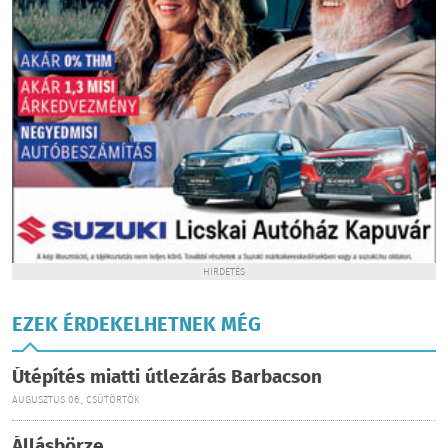
HIRDETÉS
EZEK ÉRDEKELHETNEK MÉG
Útépítés miatti útlezárás Barbacson
AUGUSZTUS 06., CSÜTÖRTÖK
Állásbörze