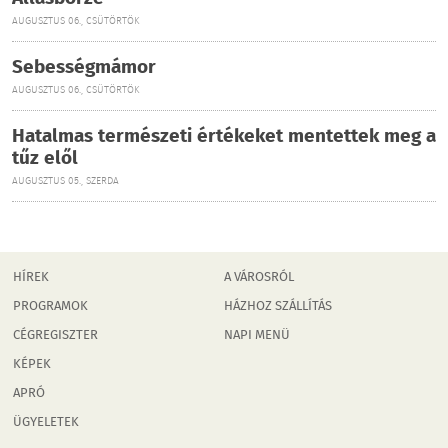
AUGUSZTUS 06., CSÜTÖRTÖK
Sebességmámor
AUGUSZTUS 06., CSÜTÖRTÖK
Hatalmas természeti értékeket mentettek meg a
tűz elől
AUGUSZTUS 05., SZERDA
HÍREK
A VÁROSRÓL
PROGRAMOK
HÁZHOZ SZÁLLÍTÁS
CÉGREGISZTER
NAPI MENÜ
KÉPEK
APRÓ
ÜGYELETEK