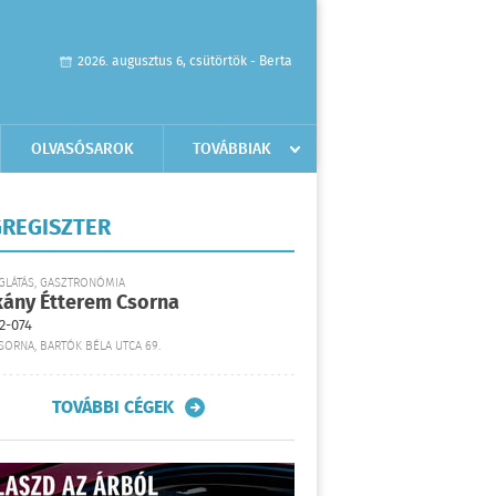
2026. augusztus 6, csütörtök - Berta
OLVASÓSAROK
TOVÁBBIAK
REGISZTER
GLÁTÁS, GASZTRONÓMIA
kány Étterem Csorna
2-074
SORNA, BARTÓK BÉLA UTCA 69.
TOVÁBBI CÉGEK