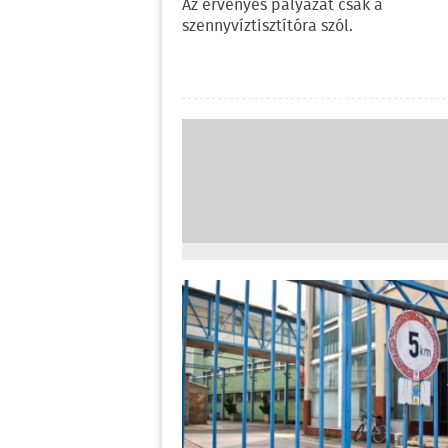
Az érvényes pályázat csak a
szennyvíztisztítóra szól.