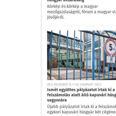
húsgyár bezárásáig
Kórkép és körkép a magyar
mezőgazdaságról, fórum a magyar v
jövőjéről.
2013. DECEMBER 15. 11:46, VASÁRNAP | HELYI
Ismét együttes pályázatot írtak ki a
felszámolás alatt álló kapuvári hús
vagyonára
Újabb pályázatot írtak ki a felszámo
egykori kapuvári húsgyár két cégéne