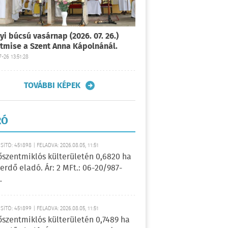
yi búcsú vasárnap (2026. 07. 26.)
tmise a Szent Anna Kápolnánál.
-26 13:51:28
TOVÁBBI KÉPEK
RÓ
ÍTÓ: 451898 | FELADVA: 2026.08.05, 11:51
őszentmiklós külterületén 0,6820 ha
erdő eladó. Ár: 2 MFt.: 06-20/987-
.
ÍTÓ: 451899 | FELADVA: 2026.08.05, 11:51
őszentmiklós külterületén 0,7489 ha