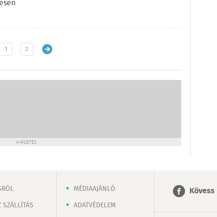
tesen
1
2
HIRDETÉS
SRÓL
MÉDIAAJÁNLÓ
Kövess 
 SZÁLLÍTÁS
ADATVÉDELEM