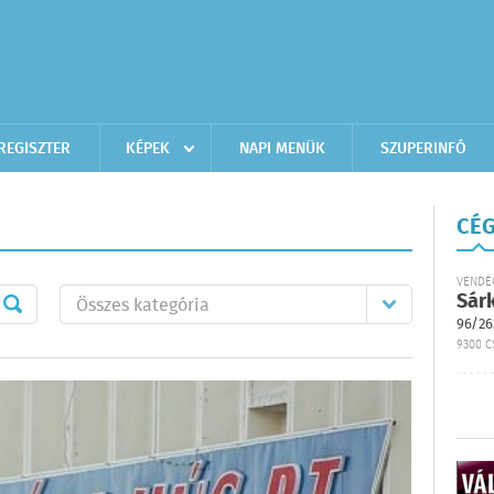
REGISZTER
KÉPEK
NAPI MENÜK
SZUPERINFÓ
CÉG
VENDÉ
Sár
96/26
9300 C