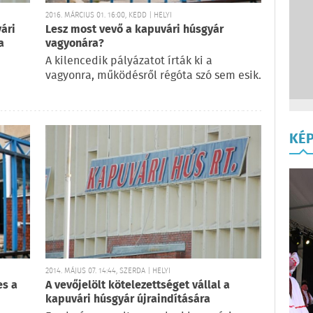
2016. MÁRCIUS 01. 16:00, KEDD | HELYI
ári
Lesz most vevő a kapuvári húsgyár
a
vagyonára?
A kilencedik pályázatot írták ki a
vagyonra, működésről régóta szó sem esik.
KÉ
2014. MÁJUS 07. 14:44, SZERDA | HELYI
es a
A vevőjelölt kötelezettséget vállal a
kapuvári húsgyár újraindítására