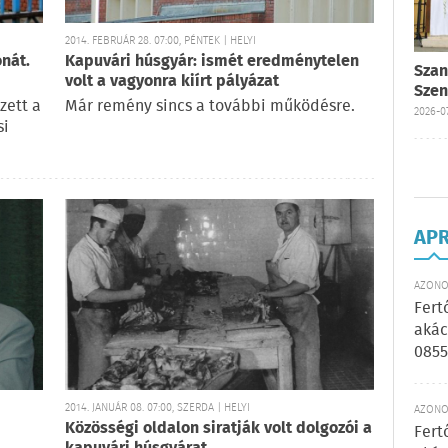
2014. FEBRUÁR 28. 07:00, PÉNTEK | HELYI
nát.
Kapuvári húsgyár: ismét eredménytelen
Szan
volt a vagyonra kiírt pályázat
Szen
zett a
Már remény sincs a további működésre.
2026-07
si
AP
AZONOS
Fert
akác
0855
2014. JANUÁR 08. 07:00, SZERDA | HELYI
AZONOS
Közösségi oldalon siratják volt dolgozói a
Fert