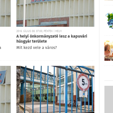
2016. JÚLIUS 08. 07:00, PÉNTEK | HELYI
A helyi önkormányzaté lesz a kapuvári
húsgyár területe
a
Mit kezd vele a város?