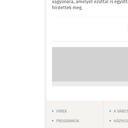
vagyonára, amelyet ezúttal is együt
hirdettek meg.
HÍREK
A VÁRO
PROGRAMOK
HÁZHOZ