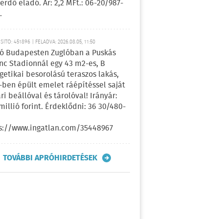
erdő eladó. Ár: 2,2 MFt.: 06-20/987-
.
ÍTÓ: 451896 | FELADVA: 2026.08.05, 11:50
ó Budapesten Zuglóban a Puskás
nc Stadionnál egy 43 m2-es, B
getikai besorolású teraszos lakás,
-ben épült emelet ráépítéssel saját
ri beállóval és tárolóval! Irányár:
 millió forint. Érdeklődni: 36 30/480-
s://www.ingatlan.com/35448967
TOVÁBBI APRÓHIRDETÉSEK