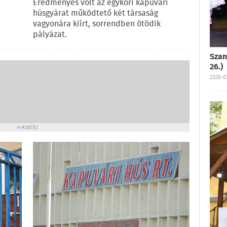
Eredményes volt az egykori kapuvári
húsgyárat működtető két társaság
vagyonára kiírt, sorrendben ötödik
pályázat.
Szan
26.)
2026-07
HIRDETÉS