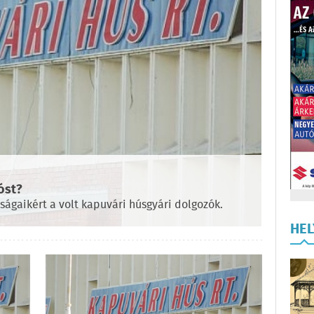
óst?
ágaikért a volt kapuvári húsgyári dolgozók.
HE