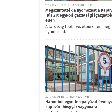
2016. MÁRCIUS 16. 10:00, SZERDA | HELYI
Megszüntették a nyomozást a Kapuv
Hús Zrt egykori gazdasági igazgatój
ellen
A társaság többi vezetője ellen még
nyomoznak.
2014. OKTÓBER 14. 16:00, KEDD | HELYI
Háromból egyetlen pályázat érvény
kapuvári húsgyár vagyonára