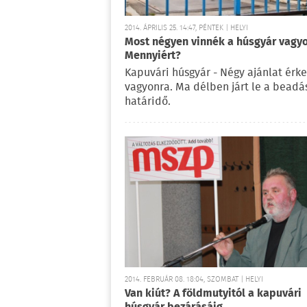
2014. ÁPRILIS 25. 14:47, PÉNTEK | HELYI
Most négyen vinnék a húsgyár vagyo
Mennyiért?
Kapuvári húsgyár - Négy ajánlat érke
vagyonra. Ma délben járt le a beadá
határidő.
2014. FEBRUÁR 08. 18:04, SZOMBAT | HELYI
Van kiút? A földmutyitól a kapuvári