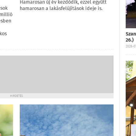
Hamarosan új év kezdődik, ezzel együtt
ások
hamarosan a lakásfelújítások ideje is.
millió
tésben
kos
Szan
26.)
2026-07
HIRDETÉS