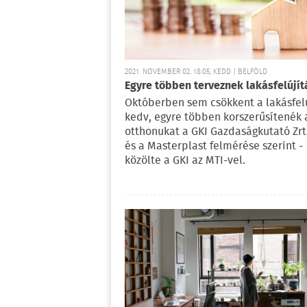
2021. NOVEMBER 02. 18:05, KEDD | BELFÖLD
Egyre többen terveznek lakásfelújít
Októberben sem csökkent a lakásfelú
kedv, egyre többen korszerűsítenék 
otthonukat a GKI Gazdaságkutató Zrt.
és a Masterplast felmérése szerint -
közölte a GKI az MTI-vel.