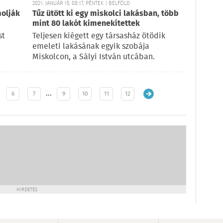
2021. JANUÁR 15. 08:17, PÉNTEK | BELFÖLD
molják
Tűz ütött ki egy miskolci lakásban, több
mint 80 lakót kimenekítettek
st
Teljesen kiégett egy társasház ötödik
emeleti lakásának egyik szobája
Miskolcon, a Sályi István utcában.
…
6
7
9
10
11
12
HIRDETÉS