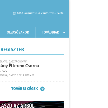
2026. augusztus 6, csütörtök - Berta
OLVASÓSAROK
TOVÁBBIAK
REGISZTER
GLÁTÁS, GASZTRONÓMIA
kány Étterem Csorna
2-074
SORNA, BARTÓK BÉLA UTCA 69.
TOVÁBBI CÉGEK