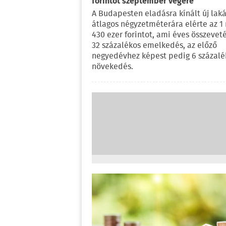
forintot szeptember végére
A Budapesten eladásra kínált új lak
átlagos négyzetméterára elérte az 1 
430 ezer forintot, ami éves összeve
32 százalékos emelkedés, az előző
negyedévhez képest pedig 6 százalé
növekedés.