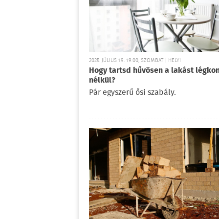
2025. JÚLIUS 19. 19:00, SZOMBAT | HELYI
Hogy tartsd hűvösen a lakást légko
nélkül?
Pár egyszerű ősi szabály.