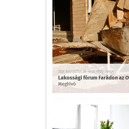
2025. AUGUSZTUS 26. 16:00, KEDD | HELYI
Lakossági fórum Farádon az O
Meghívó