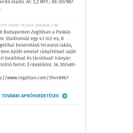
erdő eladó. Ár: 2,2 MFt.: 06-20/987-
.
ÍTÓ: 451896 | FELADVA: 2026.08.05, 11:50
ó Budapesten Zuglóban a Puskás
nc Stadionnál egy 43 m2-es, B
getikai besorolású teraszos lakás,
-ben épült emelet ráépítéssel saját
ri beállóval és tárolóval! Irányár:
 millió forint. Érdeklődni: 36 30/480-
s://www.ingatlan.com/35448967
TOVÁBBI APRÓHIRDETÉSEK