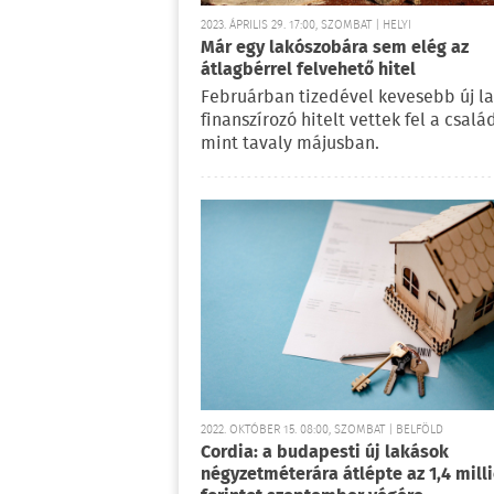
2023. ÁPRILIS 29. 17:00, SZOMBAT | HELYI
Már egy lakószobára sem elég az
átlagbérrel felvehető hitel
Februárban tizedével kevesebb új la
finanszírozó hitelt vettek fel a csalá
mint tavaly májusban.
2022. OKTÓBER 15. 08:00, SZOMBAT | BELFÖLD
Cordia: a budapesti új lakások
négyzetméterára átlépte az 1,4 mill