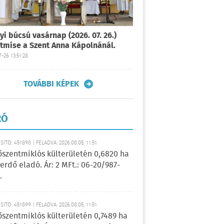
yi búcsú vasárnap (2026. 07. 26.)
tmise a Szent Anna Kápolnánál.
-26 13:51:28
TOVÁBBI KÉPEK
RÓ
ÍTÓ: 451898 | FELADVA: 2026.08.05, 11:51
őszentmiklós külterületén 0,6820 ha
erdő eladó. Ár: 2 MFt.: 06-20/987-
.
ÍTÓ: 451899 | FELADVA: 2026.08.05, 11:51
őszentmiklós külterületén 0,7489 ha