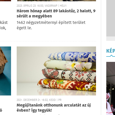
2023. ÁPRILIS 23. 16:00, VASÁRNAP | HELYI
Három hónap alatt 89 lakástűz, 2 halott, 9
sérült a megyében
kást
1462 négyzetméternyi épített terület
dok,
égett le.
KÉ
2021. DECEMBER 21. 16:02, KEDD | PR
Megújítanánk otthonunk arculatát az új
ió
évben? Így tegyük!