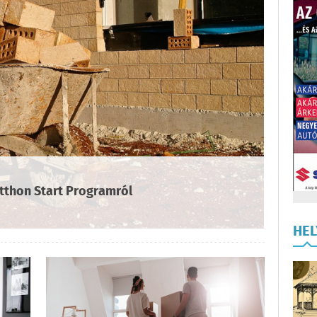
tthon Start Programról
HE