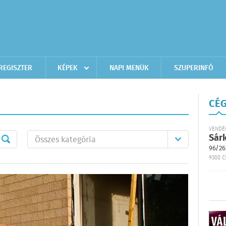
REGISZTER
KÉPEK
NAPI MENÜK
SZUPERINFÓ
CÉG
VENDÉ
Sár
96/26
9300 C