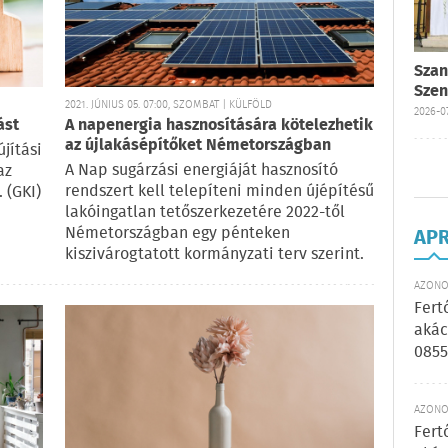
Szan
Szen
2021. JÚNIUS 05. 07:00, SZOMBAT | KÜLFÖLD
2026-07
ást
A napenergia hasznosítására kötelezhetik
az újlakásépítőket Németországban
jítási
A Nap sugárzási energiáját hasznosító
az
rendszert kell telepíteni minden újépítésű
 (GKI)
lakóingatlan tetőszerkezetére 2022-től
Németországban egy pénteken
AP
kiszivárogtatott kormányzati terv szerint.
AZONOS
Fert
akác
0855
AZONOS
Fert