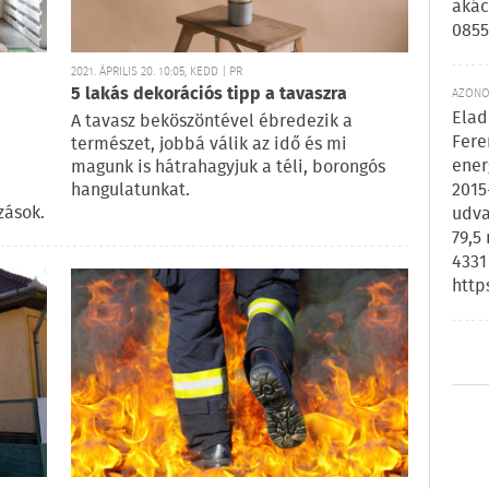
akác
0855
2021. ÁPRILIS 20. 10:05, KEDD | PR
5 lakás dekorációs tipp a tavaszra
AZONOS
Elad
A tavasz beköszöntével ébredezik a
Fere
természet, jobbá válik az idő és mi
ener
magunk is hátrahagyjuk a téli, borongós
2015
hangulatunkat.
zások.
udva
79,5
4331
http