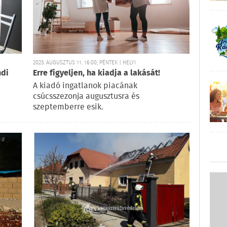
2023. AUGUSZTUS 11. 16:00, PÉNTEK | HELYI
ndi
Erre figyeljen, ha kiadja a lakását!
A kiadó ingatlanok piacának
csúcsszezonja augusztusra és
szeptemberre esik.