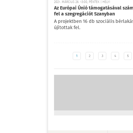
2021. MÁRCIUS 26. 13:00, PÉNTEK | HELYI
Az Európai Únió támogatásával szá
fel a szegregációt Szanyban
A projektben 16 db szociális bérlaká
újítottak fel.
1
2
3
4
5