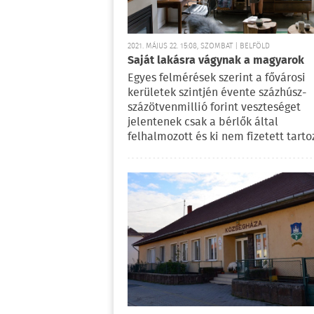
2021. MÁJUS 22. 15:08, SZOMBAT | BELFÖLD
Saját lakásra vágynak a magyarok
Egyes felmérések szerint a fővárosi
kerületek szintjén évente százhúsz-
százötvenmillió forint veszteséget
jelentenek csak a bérlők által
felhalmozott és ki nem fizetett tarto