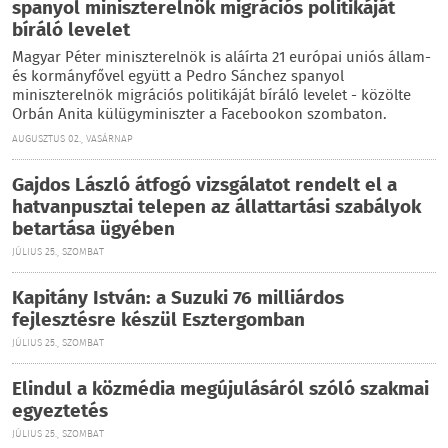
spanyol miniszterelnök migrációs politikáját
bíráló levelet
Magyar Péter miniszterelnök is aláírta 21 európai uniós állam-
és kormányfővel együtt a Pedro Sánchez spanyol
miniszterelnök migrációs politikáját bíráló levelet - közölte
Orbán Anita külügyminiszter a Facebookon szombaton.
AUGUSZTUS 02., VASÁRNAP
Gajdos László átfogó vizsgálatot rendelt el a
hatvanpusztai telepen az állattartási szabályok
betartása ügyében
JÚLIUS 25., SZOMBAT
Kapitány István: a Suzuki 76 milliárdos
fejlesztésre készül Esztergomban
JÚLIUS 25., SZOMBAT
Elindul a közmédia megújulásáról szóló szakmai
egyeztetés
JÚLIUS 25., SZOMBAT