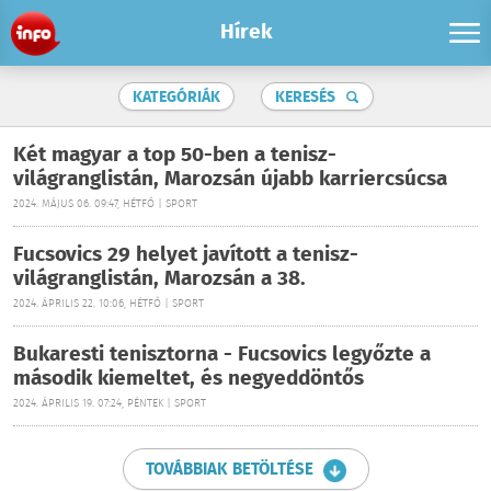
Hírek
KATEGÓRIÁK
KERESÉS
Két magyar a top 50-ben a tenisz-
világranglistán, Marozsán újabb karriercsúcsa
2024. MÁJUS 06. 09:47, HÉTFŐ | SPORT
Fucsovics 29 helyet javított a tenisz-
világranglistán, Marozsán a 38.
2024. ÁPRILIS 22. 10:06, HÉTFŐ | SPORT
Bukaresti tenisztorna - Fucsovics legyőzte a
második kiemeltet, és negyeddöntős
2024. ÁPRILIS 19. 07:24, PÉNTEK | SPORT
TOVÁBBIAK BETÖLTÉSE