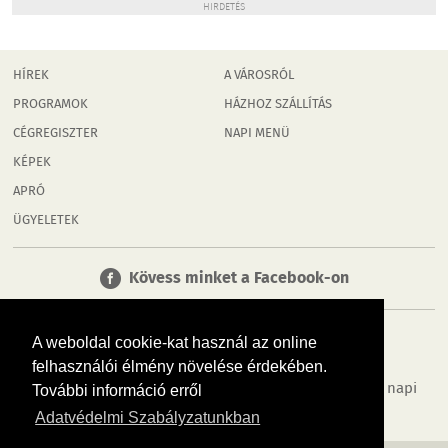
HIRDETÉS
HÍREK
A VÁROSRÓL
PROGRAMOK
HÁZHOZ SZÁLLÍTÁS
CÉGREGISZTER
NAPI MENÜ
KÉPEK
APRÓ
ÜGYELETEK
Kövess minket a Facebook-on
A weboldal cookie-kat használ az online
felhasználói élmény növelése érdekében.
Tudj meg többet városodról! Hírek, programok, képek, napi
További információ erről
menü, cégek…. és minden, ami Rábaköz
Adatvédelmi Szabályzatunkban