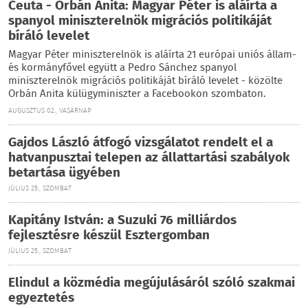
Ceuta - Orbán Anita: Magyar Péter is aláírta a
spanyol miniszterelnök migrációs politikáját
bíráló levelet
Magyar Péter miniszterelnök is aláírta 21 európai uniós állam-
és kormányfővel együtt a Pedro Sánchez spanyol
miniszterelnök migrációs politikáját bíráló levelet - közölte
Orbán Anita külügyminiszter a Facebookon szombaton.
AUGUSZTUS 02., VASÁRNAP
Gajdos László átfogó vizsgálatot rendelt el a
hatvanpusztai telepen az állattartási szabályok
betartása ügyében
JÚLIUS 25., SZOMBAT
Kapitány István: a Suzuki 76 milliárdos
fejlesztésre készül Esztergomban
JÚLIUS 25., SZOMBAT
Elindul a közmédia megújulásáról szóló szakmai
egyeztetés