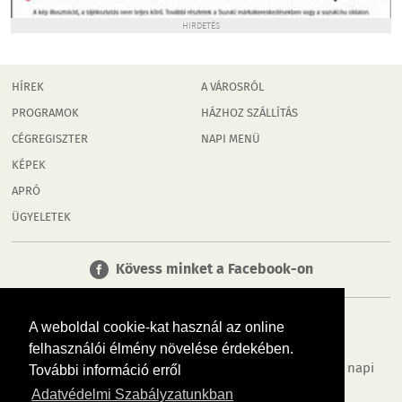
HIRDETÉS
HÍREK
A VÁROSRÓL
PROGRAMOK
HÁZHOZ SZÁLLÍTÁS
CÉGREGISZTER
NAPI MENÜ
KÉPEK
APRÓ
ÜGYELETEK
Kövess minket a Facebook-on
A weboldal cookie-kat használ az online
felhasználói élmény növelése érdekében.
Tudj meg többet városodról! Hírek, programok, képek, napi
További információ erről
menü, cégek…. és minden, ami Rábaköz
Adatvédelmi Szabályzatunkban