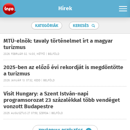
Hírek
KATEGÓRIÁK
KERESÉS
MTÜ-elnök: tavaly történelmet írt a magyar
turizmus
2026. FEBRUÁR 02. 14:00, HÉTFŐ | BELFÖLD
2025-ben az előző évi rekordját is megdöntötte
a turizmus
2026. JANUÁR 13. 07:32, KEDD | BELFÖLD
Visit Hungary: a Szent István-napi
programsorozat 23 százalékkal több vendéget
vonzott Budapestre
2025. AUGUSZTUS 27. 07:58, SZERDA | BELFÖLD